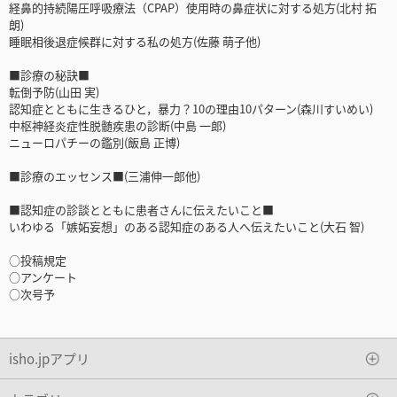
経鼻的持続陽圧呼吸療法（CPAP）使用時の鼻症状に対する処方(北村 拓
朗)
睡眠相後退症候群に対する私の処方(佐藤 萌子他)
■診療の秘訣■
転倒予防(山田 実)
認知症とともに生きるひと，暴力？10の理由10パターン(森川すいめい)
中枢神経炎症性脱髄疾患の診断(中島 一郎)
ニューロパチーの鑑別(飯島 正博)
■診療のエッセンス■(三浦伸一郎他)
■認知症の診談とともに患者さんに伝えたいこと■
いわゆる「嫉妬妄想」のある認知症のある人へ伝えたいこと(大石 智)
○投稿規定
○アンケート
○次号予
isho.jpアプリ