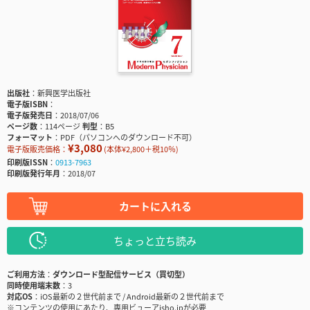
出版社
新興医学出版社
電子版ISBN
電子版発売日
2018/07/06
ページ数
114ページ
判型
B5
フォーマット
PDF（パソコンへのダウンロード不可）
¥3,080
電子版販売価格：
(本体¥2,800＋税10％)
印刷版ISSN
0913-7963
印刷版発行年月
2018/07
カートに入れる
ちょっと立ち読み
ご利用方法
ダウンロード型配信サービス（買切型）
同時使用端末数
3
対応OS
iOS最新の２世代前まで / Android最新の２世代前まで
※コンテンツの使用にあたり、専用ビューアisho.jpが必要