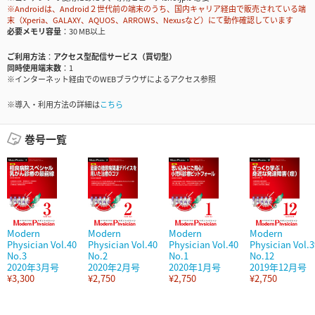
※Androidは、Android２世代前の端末のうち、国内キャリア経由で販売されている端
末（Xperia、GALAXY、AQUOS、ARROWS、Nexusなど）にて動作確認しています
必要メモリ容量
30 MB以上
ご利用方法
アクセス型配信サービス（買切型）
同時使用端末数
1
※インターネット経由でのWEBブラウザによるアクセス参照
※導入・利用方法の詳細は
こちら
巻号一覧
Modern
Modern
Modern
Modern
Physician Vol.40
Physician Vol.40
Physician Vol.40
Physician Vol.3
No.3
No.2
No.1
No.12
2020年3月号
2020年2月号
2020年1月号
2019年12月号
¥3,300
¥2,750
¥2,750
¥2,750