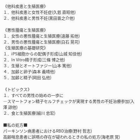
《他科疾患と生殖医療》
１．他科疾患と女性不妊症(久慈 直昭他)
２．他科疾患と男性不妊(黒田晋之介他)
《悪性腫瘍と生殖医療》
１．女性の悪性腫瘍と生殖医療(遠藤 拓他)
２．男性の悪性腫瘍と生殖医療(白石 晃司)
《生殖医療の基礎研究》
１．iPS細胞からの配偶子形成(山城 知佳他)
２．In Vitro精子形成(三條 博之他)
３．生殖とオートファジー(山本 篤他)
４．加齢と卵子(森本 義晴他)
５．加齢と精子(岡田 弘他)
《トピックス》
１．すべての男性の始めの一歩に
―スマートフォン精子セルフチェックが実現する男性の不妊治療参加(入
澤 諒他)
２．食と生殖医療(細川 忠宏)
■私の処方■
パーキンソン病患者におけるRBD治療(野村 哲志)
高齢喘息患者に誤嚥の存在が疑われるときの私の処方(海老原 覚)