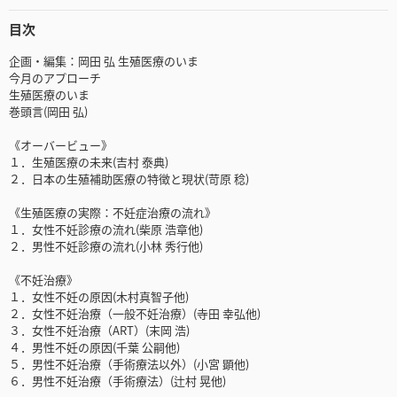
目次
企画・編集：岡田 弘 生殖医療のいま
今月のアプローチ
生殖医療のいま
巻頭言(岡田 弘)
《オーバービュー》
１．生殖医療の未来(吉村 泰典)
２．日本の生殖補助医療の特徴と現状(苛原 稔)
《生殖医療の実際：不妊症治療の流れ》
１．女性不妊診療の流れ(柴原 浩章他)
２．男性不妊診療の流れ(小林 秀行他)
《不妊治療》
１．女性不妊の原因(木村真智子他)
２．女性不妊治療（一般不妊治療）(寺田 幸弘他)
３．女性不妊治療（ART）(末岡 浩)
４．男性不妊の原因(千葉 公嗣他)
５．男性不妊治療（手術療法以外）(小宮 顕他)
６．男性不妊治療（手術療法）(辻村 晃他)