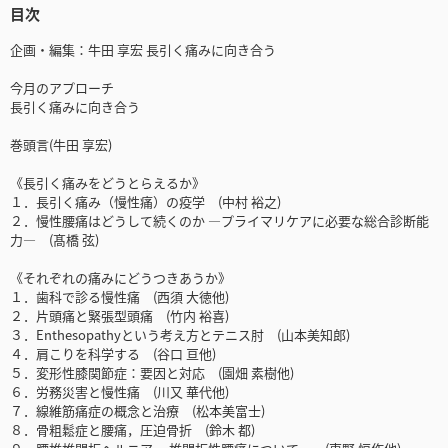
目次
企画・編集：牛田 享宏 長引く痛みに向き合う
今月のアプローチ
長引く痛みに向き合う
巻頭言(牛田 享宏)
《長引く痛みをどうとらえるか》
１．長引く痛み（慢性痛）の疫学 (中村 裕之)
２．慢性腰痛はどうして続くのか ―プライマリケアに必要な総合診断能
力― (髙橋 弦)
《それぞれの痛みにどうつきあうか》
１．歯科で診る慢性痛 (西須 大徳他)
２．片頭痛と緊張型頭痛 (竹内 裕喜)
３．Enthesopathyという考え方とテニス肘 (山本美知郎)
４．肩こりを科学する (谷口 亘他)
５．変形性膝関節症：要因と対応 (園畑 素樹他)
６．労務災害と慢性痛 (川又 華代他)
７．線維筋痛症の概念と治療 (松本美富士)
８．骨粗鬆症と腰痛，圧迫骨折 (鈴木 都)