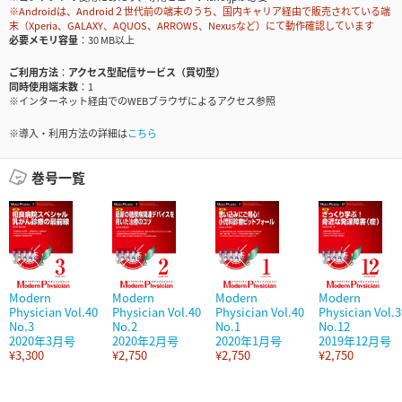
※Androidは、Android２世代前の端末のうち、国内キャリア経由で販売されている端
末（Xperia、GALAXY、AQUOS、ARROWS、Nexusなど）にて動作確認しています
必要メモリ容量
30 MB以上
ご利用方法
アクセス型配信サービス（買切型）
同時使用端末数
1
※インターネット経由でのWEBブラウザによるアクセス参照
※導入・利用方法の詳細は
こちら
巻号一覧
Modern
Modern
Modern
Modern
Physician Vol.40
Physician Vol.40
Physician Vol.40
Physician Vol.3
No.3
No.2
No.1
No.12
2020年3月号
2020年2月号
2020年1月号
2019年12月号
¥3,300
¥2,750
¥2,750
¥2,750