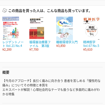
この商品を買った人は、こんな商品も買っています。
レジデントノー
循環器治療薬フ
睡眠環境学入門
精神医学
ト Vol.21 No.4
ァイル 第3版
¥3,850
Vol.67 No.5
¥2,200
¥7,700
¥5,610
概要
【今月のアプローチ】長引く痛みに向き合う 患者を苦しめる「慢性的な
痛み」についてその特徴と本質を
エキスパートが解説！心理社会的なテーマも扱うなど多面的に痛みがわ
かる特集