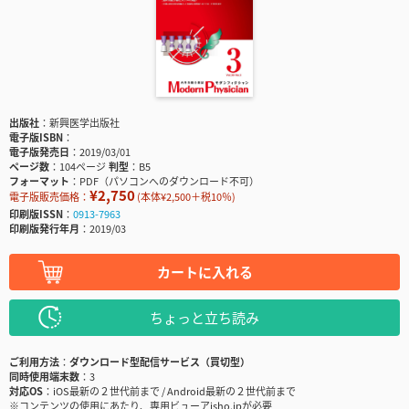
出版社
新興医学出版社
電子版ISBN
電子版発売日
2019/03/01
ページ数
104ページ
判型
B5
フォーマット
PDF（パソコンへのダウンロード不可）
¥2,750
電子版販売価格：
(本体¥2,500＋税10％)
印刷版ISSN
0913-7963
印刷版発行年月
2019/03
カートに入れる
ちょっと立ち読み
ご利用方法
ダウンロード型配信サービス（買切型）
同時使用端末数
3
対応OS
iOS最新の２世代前まで / Android最新の２世代前まで
※コンテンツの使用にあたり、専用ビューアisho.jpが必要