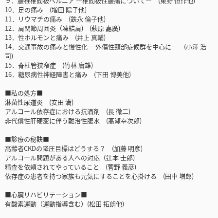
９．腰椎椎間板ヘルニア ―椎間板性腰痛について― (東野 恒作他)
10．足の痛み (増田 陽子他)
11．リウマチの痛み (鉄永 倫子他)
12．肩関節周囲炎（凍結肩) (萩原 嘉廣)
13．性ホルモンと痛み (井上 真輔)
14．交通事故の痛みと慢性化 ―外傷性頸部症候群を中心に― (小澤 浩
司)
15．脊柱管狭窄症 (竹林 庸雄)
16．糖尿病性神経障害と痛み (下田 博美他)
■私の処方■
淋菌性尿道炎 (安田 満)
アルコール依存症における抗酒剤 (長 徹二)
非代償性肝硬変に伴う難治性腹水 (髙瀬幸次郎)
■診療の秘訣■
高齢者CKDの降圧目標はどうする？ (加藤 明彦)
アルコール問題がある人への対応（辻本 士郎)
精査を依頼されてやっていること (菅野 義彦)
依存症の患者を持つ家族も元気にすることを心掛ける (田中 増郎)
■心臓リハビリテーション■
有酸素運動（運動指導含む）(松田 拓朗他)