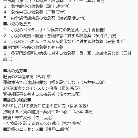
―初期治療で用いる輸液・救急薬について―（桑名 司他）
３．急性腹症の救急薬（諸江 雄太他）
４．急性中毒の救急薬（千葉 宣孝）
５．内分泌代謝疾患の救急薬（海老原 貴之他）
■小児の救急薬
１．小児のバイタルサイン異常時の救急薬（長井 勇樹他）
２．小児の発熱・腹痛・意識障害に対する救急薬（多賀谷 貴史）
３．小児のけいれん・てんかん発作などに対する救急薬（天笠 俊介）
■専門医不在時の救急薬と処方薬
１．各専門診療科の病態に対する救急薬：目，耳，皮膚疾患など（三村
誠二）
■私の処方■
肥満の2型糖尿病（宮崎 滋）
運動療法では達成困難な目標を設定しない（石井好二郎）
1型糖尿病でのインスリン治療（松久 宗英）
腎機能障害を有する結核患者（佐々木結花）
■診療の秘訣■
BPSDにおける抗認知症薬の使い方（伊藤 敬雄）
持続する下痢の鑑別―薬剤性を中心に（坂本 博次）
腰痛と脊柱変形（竹下 克志）
不定愁訴を訴える患者への対応（宮地 伸吾）
■診療のエッセンス■（朔 啓二郎他）