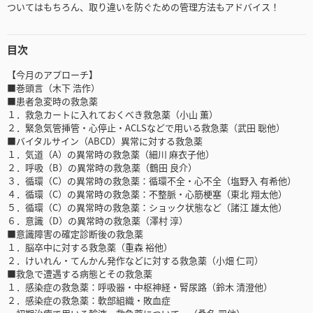
ついてはもちろん、取り違いを防ぐための管理方法もアドバイス！
目次
【今月のアプローチ】
■巻頭言（木下 浩作）
■患者急変時の救急薬
１．救急カートに入れておくべき救急薬（小山 薫）
２．緊急気管挿管・心停止・ACLSなどで用いる救急薬（武田 聡他）
■バイタルサイン（ABCD）異常に対する救急薬
１．気道（A）の異常時の救急薬（細川 麻衣子他）
２．呼吸（B）の異常時の救急薬（鶴田 良介）
３．循環（C）の異常時の救急薬：循環不全・心不全（塩野入 有希他）
４．循環（C）の異常時の救急薬：不整脈・心筋梗塞（東北 翔太他）
５．循環（C）の異常時の救急薬：ショック状態など（諸江 雄太他）
６．意識（D）の異常時の救急薬（澤村 淳）
■意識障害の確定診断後の救急薬
１．脳卒中に対する救急薬（重森 裕他）
２．けいれん・てんかん発作などに対する救急薬（小畑 仁司）
■救急で遭遇する病態とその救急薬
１．感染症の救急薬：呼吸器・中枢神経・腎尿路（鈴木 清澄他）
２．感染症の救急薬：軟部組織・敗血症