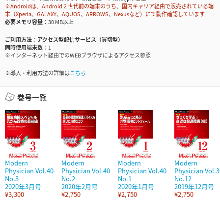
※Androidは、Android２世代前の端末のうち、国内キャリア経由で販売されている端
末（Xperia、GALAXY、AQUOS、ARROWS、Nexusなど）にて動作確認しています
必要メモリ容量
30 MB以上
ご利用方法
アクセス型配信サービス（買切型）
同時使用端末数
1
※インターネット経由でのWEBブラウザによるアクセス参照
※導入・利用方法の詳細は
こちら
巻号一覧
Modern
Modern
Modern
Modern
Physician Vol.40
Physician Vol.40
Physician Vol.40
Physician Vol.3
No.3
No.2
No.1
No.12
2020年3月号
2020年2月号
2020年1月号
2019年12月号
¥3,300
¥2,750
¥2,750
¥2,750