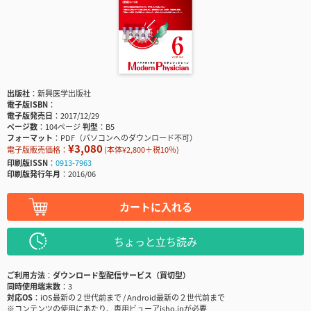
出版社
新興医学出版社
電子版ISBN
電子版発売日
2017/12/29
ページ数
104ページ
判型
B5
フォーマット
PDF（パソコンへのダウンロード不可）
¥3,080
電子版販売価格：
(本体¥2,800＋税10％)
印刷版ISSN
0913-7963
印刷版発行年月
2016/06
カートに入れる
ちょっと立ち読み
ご利用方法
ダウンロード型配信サービス（買切型）
同時使用端末数
3
対応OS
iOS最新の２世代前まで / Android最新の２世代前まで
※コンテンツの使用にあたり、専用ビューアisho.jpが必要