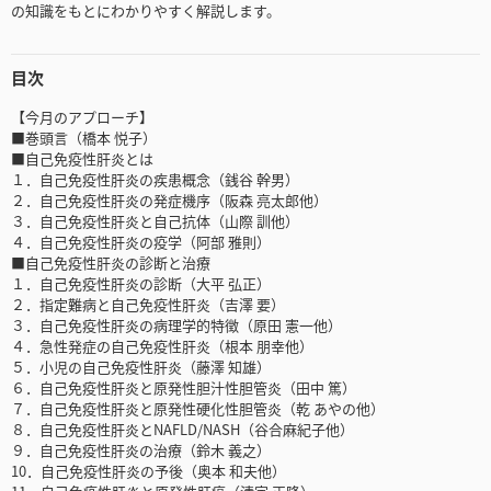
の知識をもとにわかりやすく解説します。
目次
【今月のアプローチ】
■巻頭言（橋本 悦子）
■自己免疫性肝炎とは
１．自己免疫性肝炎の疾患概念（銭谷 幹男）
２．自己免疫性肝炎の発症機序（阪森 亮太郎他）
３．自己免疫性肝炎と自己抗体（山際 訓他）
４．自己免疫性肝炎の疫学（阿部 雅則）
■自己免疫性肝炎の診断と治療
１．自己免疫性肝炎の診断（大平 弘正）
２．指定難病と自己免疫性肝炎（吉澤 要）
３．自己免疫性肝炎の病理学的特徴（原田 憲一他）
４．急性発症の自己免疫性肝炎（根本 朋幸他）
５．小児の自己免疫性肝炎（藤澤 知雄）
６．自己免疫性肝炎と原発性胆汁性胆管炎（田中 篤）
７．自己免疫性肝炎と原発性硬化性胆管炎（乾 あやの他）
８．自己免疫性肝炎とNAFLD/NASH（谷合麻紀子他）
９．自己免疫性肝炎の治療（鈴木 義之）
10．自己免疫性肝炎の予後（奥本 和夫他）