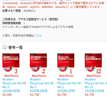
※Androidは、Android２世代前の端末のうち、国内キャリア経由で販売されている端
末（Xperia、GALAXY、AQUOS、ARROWS、Nexusなど）にて動作確認しています
必要メモリ容量
30 MB以上
ご利用方法
アクセス型配信サービス（買切型）
同時使用端末数
1
※インターネット経由でのWEBブラウザによるアクセス参照
※導入・利用方法の詳細は
こちら
巻号一覧
Modern
Modern
Modern
Modern
Physician Vol.40
Physician Vol.40
Physician Vol.40
Physician Vol.3
No.3
No.2
No.1
No.12
2020年3月号
2020年2月号
2020年1月号
2019年12月号
¥3,300
¥2,750
¥2,750
¥2,750