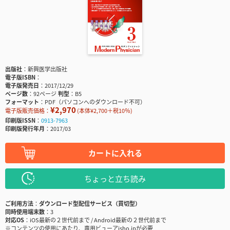
出版社
新興医学出版社
電子版ISBN
電子版発売日
2017/12/29
ページ数
92ページ
判型
B5
フォーマット
PDF（パソコンへのダウンロード不可）
¥2,970
電子版販売価格：
(本体¥2,700＋税10％)
印刷版ISSN
0913-7963
印刷版発行年月
2017/03
カートに入れる
ちょっと立ち読み
ご利用方法
ダウンロード型配信サービス（買切型）
同時使用端末数
3
対応OS
iOS最新の２世代前まで / Android最新の２世代前まで
※コンテンツの使用にあたり、専用ビューアisho.jpが必要