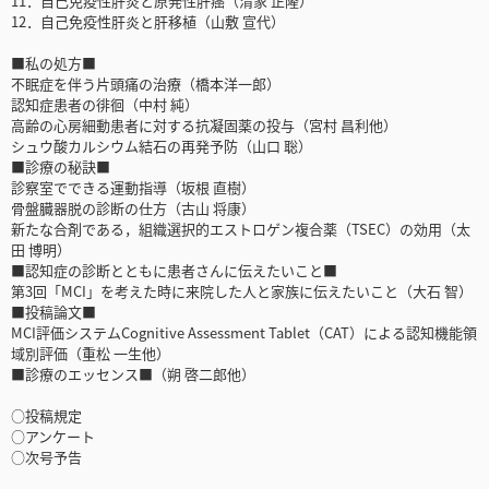
11．自己免疫性肝炎と原発性肝癌（清家 正隆）
12．自己免疫性肝炎と肝移植（山敷 宣代）
■私の処方■
不眠症を伴う片頭痛の治療（橋本洋一郎）
認知症患者の徘徊（中村 純）
高齢の心房細動患者に対する抗凝固薬の投与（宮村 昌利他）
シュウ酸カルシウム結石の再発予防（山口 聡）
■診療の秘訣■
診察室でできる運動指導（坂根 直樹）
骨盤臓器脱の診断の仕方（古山 将康）
新たな合剤である，組織選択的エストロゲン複合薬（TSEC）の効用（太
田 博明）
■認知症の診断とともに患者さんに伝えたいこと■
第3回「MCI」を考えた時に来院した人と家族に伝えたいこと（大石 智）
■投稿論文■
MCI評価システムCognitive Assessment Tablet（CAT）による認知機能領
域別評価（重松 一生他）
■診療のエッセンス■（朔 啓二郎他）
○投稿規定
○アンケート
○次号予告