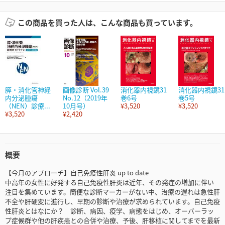
この商品を買った人は、こんな商品も買っています。
膵・消化管神経
画像診断 Vol.39
消化器内視鏡31
消化器内視鏡31
内分泌腫瘍
No.12（2019年
巻6号
巻5号
（NEN）診療...
10月号）
¥3,520
¥3,520
¥3,520
¥2,420
概要
【今月のアプローチ】自己免疫性肝炎 up to date
中高年の女性に好発する自己免疫性肝炎は近年、その発症の増加に伴い
注目を集めています。簡便な診断マーカーがない中、治療の遅れは急性肝
不全や肝硬変に進行し、早期の診断や治療が求められています。自己免疫
性肝炎とはなにか？ 診断、病因、疫学、病態をはじめ、オーバーラッ
プ症候群や他の肝疾患との合併や治療、予後、肝移植に関してまでを最新