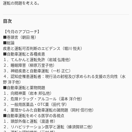
運転の問題を考える。
目次
【今月のアプローチ】
■巻頭言（朝田 隆）
■総論
疾患と運転可否判断のエビデンス（堀川 悦夫）
■自動車運転と各種疾患
１．てんかんと運転免許（岩城 弘隆他）
２．睡眠障害（柳原万里子他）
３．神経疾患と自動車運転（一杉 正仁）
４．認知症罹患運転者：現行法の射程及び求められる支援の方向性（水
野 洋子他）
■自動車運転と薬物問題
１．向精神薬（岩本 邦弘他）
２．危険ドラッグ・アルコール（湯本 洋介他）
３．一般用医薬品・OTC薬（田代 学）
４．薬理からみた自動車運転の諸問題（岡村 信行他）
■自動車運転をめぐる医学の各視点
１．頭部外傷と運転（渡邉 修）
２．リハビリテーション医学と運転（蜂須賀研二他）