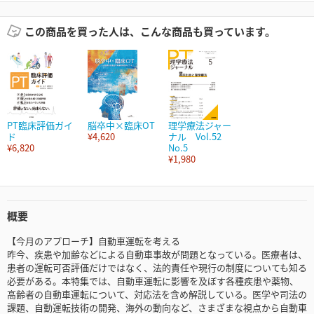
この商品を買った人は、こんな商品も買っています。
PT臨床評価ガイ
脳卒中×臨床OT
理学療法ジャー
ド
¥4,620
ナル Vol.52
¥6,820
No.5
¥1,980
概要
【今月のアプローチ】自動車運転を考える
昨今、疾患や加齢などによる自動車事故が問題となっている。医療者は、
患者の運転可否評価だけではなく、法的責任や現行の制度についても知る
必要がある。本特集では、自動車運転に影響を及ぼす各種疾患や薬物、
高齢者の自動車運転について、対応法を含め解説している。医学や司法の
課題、自動運転技術の開発、海外の動向など、さまざまな視点から自動車