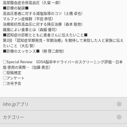
高尿酸血症合併高血圧（久留 一郎）
■診療の秘訣■
高血圧患者に対する減塩指導のコツ（土橋 卓也）
マルファン症候群（平田 恭信）
治療抵抗性高血圧に対する降圧治療（森本 聡他）
痛風によい食事とは（森脇 優司）
■認知症の診断とともに患者さんに伝えたいこと■
第2回 「認知症早期発見・早期治療」を期待して来院した人と家族に伝え
たいこと（大石 智）
■診療のエッセンス■（朔 啓二郎他）
○Special Review SDSA脳卒中ドライバーのスクリーニング評価―日本
版 使用の実際―（加藤 貴志）
○投稿規定
○アンケート
○次号予告
isho.jpアプリ
カテゴリー