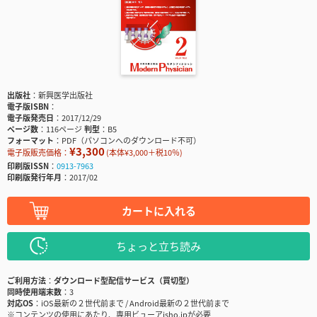
出版社
新興医学出版社
電子版ISBN
電子版発売日
2017/12/29
ページ数
116ページ
判型
B5
フォーマット
PDF（パソコンへのダウンロード不可）
¥3,300
電子版販売価格：
(本体¥3,000＋税10％)
印刷版ISSN
0913-7963
印刷版発行年月
2017/02
カートに入れる
ちょっと立ち読み
ご利用方法
ダウンロード型配信サービス（買切型）
同時使用端末数
3
対応OS
iOS最新の２世代前まで / Android最新の２世代前まで
※コンテンツの使用にあたり、専用ビューアisho.jpが必要