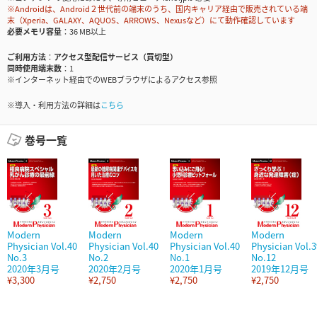
※Androidは、Android２世代前の端末のうち、国内キャリア経由で販売されている端
末（Xperia、GALAXY、AQUOS、ARROWS、Nexusなど）にて動作確認しています
必要メモリ容量
36 MB以上
ご利用方法
アクセス型配信サービス（買切型）
同時使用端末数
1
※インターネット経由でのWEBブラウザによるアクセス参照
※導入・利用方法の詳細は
こちら
巻号一覧
Modern
Modern
Modern
Modern
Physician Vol.40
Physician Vol.40
Physician Vol.40
Physician Vol.3
No.3
No.2
No.1
No.12
2020年3月号
2020年2月号
2020年1月号
2019年12月号
¥3,300
¥2,750
¥2,750
¥2,750