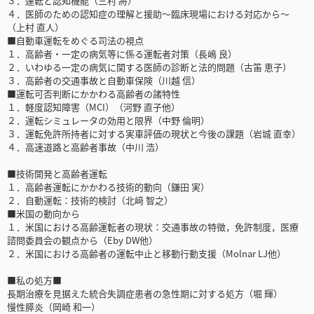
３．運転と認知機能（三村 將）
４．医師のための認知症の理解と援助～臨床現場における対応から～
（上村 直人）
■自動車運転をめぐる司法の視点
１．高齢者・一定の病気等に係る運転者対策（長嶋 良）
２．いわゆる一定の病気に関する医師の診断と法的問題（古笛 恵子）
３．高齢者の交通事故と自動車保険（川越 信）
■運転可否判断にかかわる高齢者の諸特性
１．軽度認知障害（MCI）（河野 直子他）
２．運転シミュレータの効用と限界（中野 倫明）
３．運転免許所持者に対する実車評価の現状と今後の課題（岩城 直幸）
４．高速道路と高齢者事故（中川 浩）
■技術開発と高齢者運転
１．高齢者運転にかかわる技術的動向（鎌田 実）
２．自動運転：技術的検討（北﨑 智之）
■米国の動向から
１．米国における高齢運転者の現状：交通事故の特徴，免許制度，医療
諮問委員会の観点から（Eby DW他）
２．米国における高齢者の運転中止と移動行動支援（Molnar LJ他）
■私の処方■
長期治療を見据えた統合失調症患者の急性期に対する処方（堀 輝）
慢性膵炎（岡崎 和一）