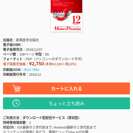
出版社
新興医学出版社
電子版ISBN
電子版発売日
2018/12/07
ページ数
108ページ
判型
B5
フォーマット
PDF（パソコンへのダウンロード不可）
¥2,750
電子版販売価格：
(本体¥2,500＋税10％)
印刷版ISSN
0913-7963
印刷版発行年月
2018/12
カートに入れる
ちょっと立ち読み
ご利用方法
ダウンロード型配信サービス（買切型）
同時使用端末数
3
対応OS
iOS最新の２世代前まで / Android最新の２世代前まで
※コンテンツの使用にあたり、専用ビューアisho.jpが必要