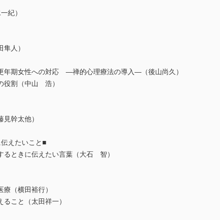
水一紀）
田隼人）
更年期女性への対応 ―禅的心理療法の導入―（後山尚久）
の役割（中山 浩）
藤見幹太他）
伝えたいこと■
するときに伝えたい言葉（大石 智）
医療（横田裕行）
えること（太田祥一）