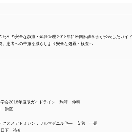
ための安全な鎮痛・鎮静管理 2018年に米国麻酔学会が公表したガイ
説。患者への苦痛を減らしより安全な処置・検査へ
学会2018年度版ガイドライン 駒澤 伸泰
趙 崇至
デクスメデトミジン，フルマゼニル他― 安宅 一晃
 日下 裕介