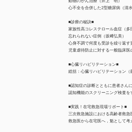
動物のがん治療（井上 明）
心不全を合併した2型糖尿病（清
■診療の秘訣■
家族性高コレステロール血症（多
忘れられない症例（坂﨑弘美）
心身不調で何度も受診を繰り返す
児童虐待防止に対する一般臨床医
■心臓リハビリテーション■
総括：心臓リハビリテーション（
■認知症の診断とともに患者さんに
認知機能のスクリーニング検査を
■実践！在宅救急現場リポート■
三次救急施設における高齢者救急
救急医から在宅医へ，魁として考