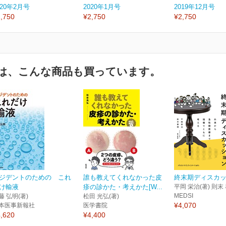
020年2月号
2020年1月号
2019年12月号
,750
¥2,750
¥2,750
は、こんな商品も買っています。
ジデントのための これ
誰も教えてくれなかった皮
終末期ディスカ
け輸液
疹の診かた・考えかた[W...
平岡 栄治(著) 則末 
MEDSI
藤 弘明(著)
松田 光弘(著)
¥4,070
本医事新報社
医学書院
,620
¥4,400