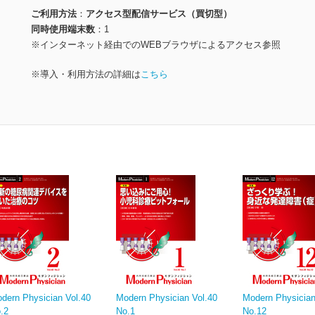
ご利用方法
アクセス型配信サービス（買切型）
同時使用端末数
1
※インターネット経由でのWEBブラウザによるアクセス参照
※導入・利用方法の詳細は
こちら
dern Physician Vol.40
Modern Physician Vol.40
Modern Physician
.2
No.1
No.12