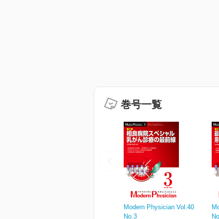
巻号一覧
Modern Physician Vol.40
Mo
No.3
No