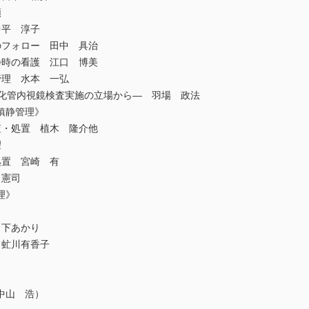
順
中平 淳子
のフォロー 田中 具治
静時の看護 江口 博美
管理 水本 一弘
消化管内視鏡検査実施の立場から― 羽場 政法
鎮静管理》
査・処置 植木 隆介他
望
処置 宮崎 有
 憲司
理》
日下あかり
 虻川有香子
中山 浩）