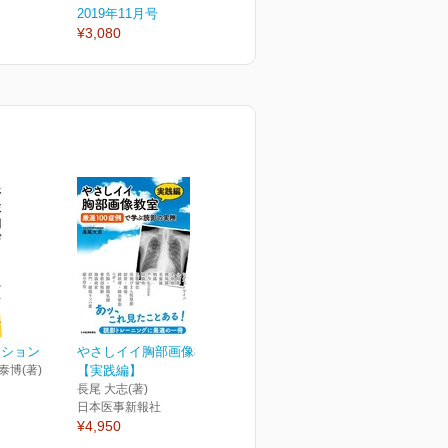
2019年11月号
2019年10月号
2
¥3,080
¥3,300
¥
ッション
やさしイイ胸部画像教室
泰博(著)
【実践編】
長尾 大志(著)
日本医事新報社
¥4,950