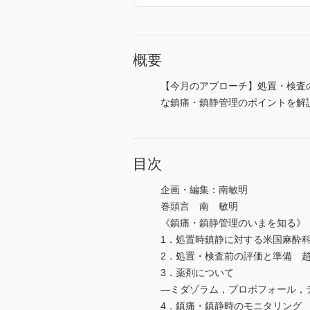
概要
【今月のアプローチ】処置・検査の
な鎮痛・鎮静管理のポイントを解
目次
企画・編集：南敏明
巻頭言 南 敏明
《鎮痛・鎮静管理のいまを知る》
1．処置時鎮静に対する米国麻酔科
2．処置・検査前の評価と準備 
3．薬剤について
―ミダゾラム，プロポフォール，
4．鎮痛・鎮静時のモニタリング