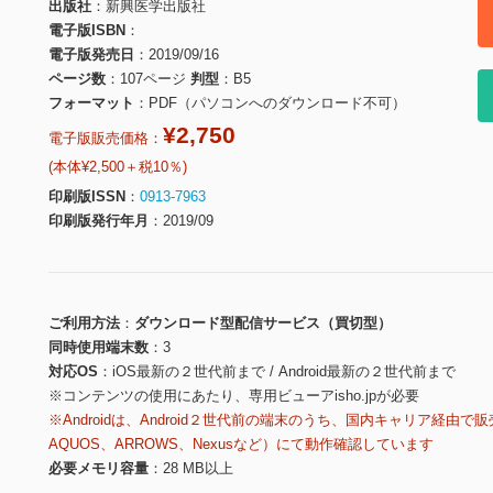
出版社
新興医学出版社
電子版ISBN
電子版発売日
2019/09/16
ページ数
107ページ
判型
B5
フォーマット
PDF（パソコンへのダウンロード不可）
¥2,750
電子版販売価格：
(本体¥2,500＋税10％)
印刷版ISSN
0913-7963
印刷版発行年月
2019/09
ご利用方法
ダウンロード型配信サービス（買切型）
同時使用端末数
3
対応OS
iOS最新の２世代前まで / Android最新の２世代前まで
※コンテンツの使用にあたり、専用ビューアisho.jpが必要
※Androidは、Android２世代前の端末のうち、国内キャリア経由で販
AQUOS、ARROWS、Nexusなど）にて動作確認しています
必要メモリ容量
28 MB以上