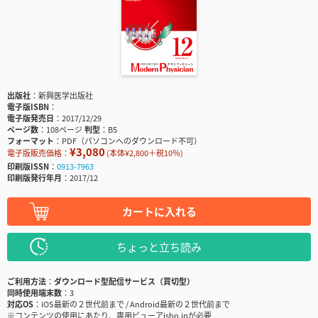
出版社
新興医学出版社
電子版ISBN
電子版発売日
2017/12/29
ページ数
108ページ
判型
B5
フォーマット
PDF（パソコンへのダウンロード不可）
¥3,080
電子版販売価格：
(本体¥2,800＋税10％)
印刷版ISSN
0913-7963
印刷版発行年月
2017/12
カートに入れる
ちょっと立ち読み
ご利用方法
ダウンロード型配信サービス（買切型）
同時使用端末数
3
対応OS
iOS最新の２世代前まで / Android最新の２世代前まで
※コンテンツの使用にあたり、専用ビューアisho.jpが必要