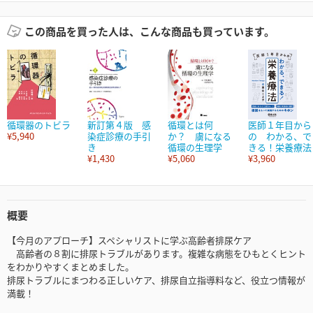
この商品を買った人は、こんな商品も買っています。
循環器のトビラ
新訂第４版 感
循環とは何
医師１年目から
¥5,940
染症診療の手引
か？ 虜になる
の わかる、で
き
循環の生理学
きる！栄養療法
¥1,430
¥5,060
¥3,960
概要
【今月のアプローチ】スペシャリストに学ぶ高齢者排尿ケア
高齢者の８割に排尿トラブルがあります。複雑な病態をひもとくヒント
をわかりやすくまとめました。
排尿トラブルにまつわる正しいケア、排尿自立指導料など、役立つ情報が
満載！