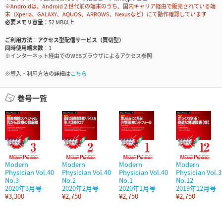
※Androidは、Android２世代前の端末のうち、国内キャリア経由で販売されている端
末（Xperia、GALAXY、AQUOS、ARROWS、Nexusなど）にて動作確認しています
必要メモリ容量
52 MB以上
ご利用方法
アクセス型配信サービス（買切型）
同時使用端末数
1
※インターネット経由でのWEBブラウザによるアクセス参照
※導入・利用方法の詳細は
こちら
巻号一覧
Modern
Modern
Modern
Modern
Physician Vol.40
Physician Vol.40
Physician Vol.40
Physician Vol.3
No.3
No.2
No.1
No.12
2020年3月号
2020年2月号
2020年1月号
2019年12月号
¥3,300
¥2,750
¥2,750
¥2,750