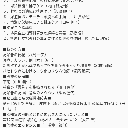
３．下部尿路機能障害の行動療法（青木 芳隆他）
４．認知機能と排尿ケア（内山 智之他）
５．おむつの適応と排尿ケア（渡邉 順子）
６．尿道留置カテーテル離脱への手順（三井 貴彦他）
７．清潔間欠導尿による排尿ケア（田中 純子）
■排尿自立指導料
１．排尿自立指導料算定の経緯と意義（髙橋 悟）
２．排尿自立指導料の算定要件と指導の具体的手順（谷口 珠実）
■私の処方■
高齢者の便秘（八島 一夫）
軽症アカラシア例（木下 芳一）
新規抗てんかん薬であっても少量からゆっくり増量を（岩城 弘隆）
バセドウ病におけるヨウ化カリウム治療（深尾 篤嗣）
■診療の秘訣■
下痢（中川 義仁）
膵臓の「嚢胞」を指摘されたら（濱田 晋他）
高齢者の高血圧管理のノウハウ（飯島 勝矢）
■脳出血と高次脳機能障害■
第9回 第Ⅱ部 各論 5．皮質下出血と高次脳機能障害Ⅱ 頭頂葉症候群-2（田
川 皓一）
■認知症の診断とともに患者さんに伝えたいこと■
第12回 血管性認知症のある人に伝えたいこと（大石 智）
■診療のエッセンス■（三浦伸一郎他）