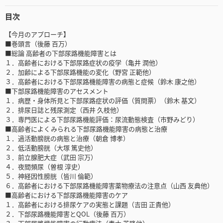
目次
【今月のアプローチ】
■巻頭言（後藤 百万）
■総論 高齢者の下部尿路機能障害とは
１．高齢者における下部尿路症状の疫学（亀井 潤他）
２．加齢による下部尿路機能の変化（野宮 正範他）
３．高齢者における下部尿路機能障害の病態と症候（鈴木 康之他）
■下部尿路機能障害のアセスメント
１．病歴・身体所見と下部尿路症状の評価（質問票）（鈴木 基文）
２．排尿日誌と残尿測定（西井 久枝他）
３．専門医による下部尿路機能評価：尿流動態検査（市野みどり）
■高齢者によくみられる下部尿路機能障害の病態と治療
１．過活動膀胱の病態と治療（朝倉 博孝）
２．低活動膀胱（大塚 篤史他）
３．前立腺肥大症（武田 宗万）
４．夜間頻尿（曽根 淳史）
５．神経因性膀胱（皆川 倫範）
６．高齢者における下部尿路機能障害薬物療法の注意点（山西 友典他）
■高齢者における下部尿路機能障害のケア
１．高齢者における排尿ケアの実態と課題（吉田 正貴他）
２．下部尿路機能障害とQOL（後藤 百万）