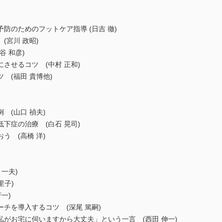
防のためのフットケア指導 (日吉 徹)
(宮川 政昭)
 和彦)
させるコツ (中村 正和)
 (福田 貴博他)
 (山口 禎夫)
下症の治療 (白石 晃司)
う (高橋 洋)
一夫)
里子)
一)
チを導入するコツ (深尾 篤嗣)
がお宅に伺いますから大丈夫」という一言 (西田 伸一)