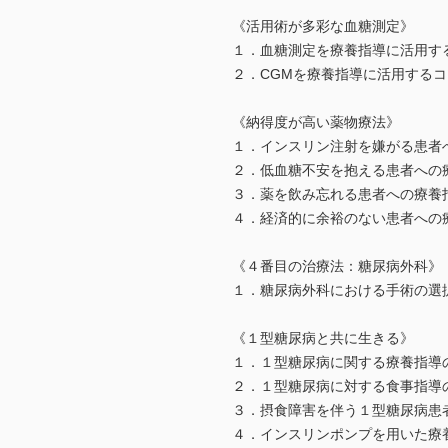
《活用術が多彩な血糖測定》
１．血糖測定を療養指導に活用するコ
２．CGMを療養指導に活用するコツ
《納得度が高い薬物療法》
１．インスリン注射を嫌がる患者へ
２．低血糖不安を抱える患者への療
３．薬を飲み忘れる患者への療養指導
４．経済的に余裕のない患者への療
《４番目の治療法：糖尿病外科》
１．糖尿病外科における手術の選択 
《１型糖尿病と共に生きる》
１．１型糖尿病に関する療養指導のコ
２．１型糖尿病に対する食事指導のコ
３．摂食障害を伴う１型糖尿病患者
４．インスリンポンプを用いた療養指