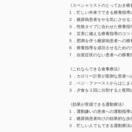
《スペシャリストのとっておき療
１．忙しい外来でできる療養指導のコ
２．糖尿病患者をやる気にさせるコツ
３．性格タイプに合わせた療養指導
４．災害に備える療養指導のコツ (
５．肥満を伴う糖尿病患者への療養指
６．療養指導を成功させるためのチ
７．自覚症状のない患者への療養指導
《これならできる食事療法》
１．カロリー計算が面倒な患者への
２．ベジ・ファーストからはじまる
３．夕食を２回に分割すると夜間の
《効果が実感できる運動療法》
１．運動嫌いの患者への運動指導のコ
２．糖尿病患者向けの効果的な歩行
３．忙しい人でもできる運動療法の