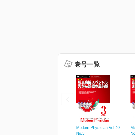
巻号一覧
Modern Physician Vol.40
Mo
No.3
No