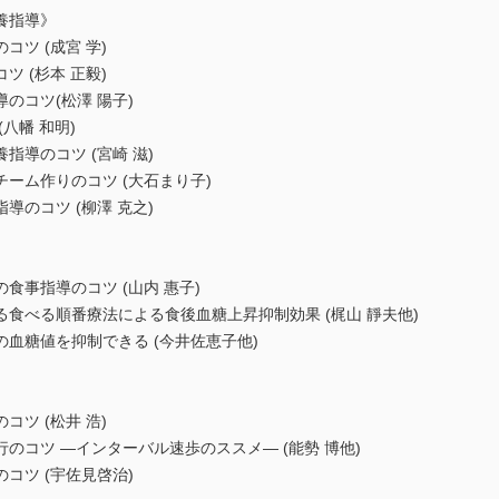
養指導》
ツ (成宮 学)
 (杉本 正毅)
のコツ(松澤 陽子)
八幡 和明)
導のコツ (宮崎 滋)
ーム作りのコツ (大石まり子)
のコツ (柳澤 克之)
食事指導のコツ (山内 惠子)
食べる順番療法による食後血糖上昇抑制効果 (梶山 靜夫他)
血糖値を抑制できる (今井佐恵子他)
ツ (松井 浩)
のコツ ―インターバル速歩のススメ― (能勢 博他)
コツ (宇佐見啓治)