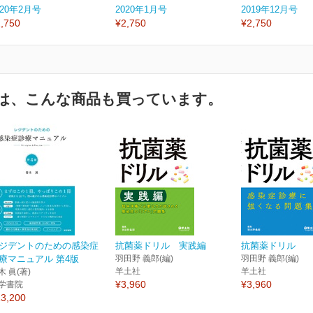
020年2月号
2020年1月号
2019年12月号
,750
¥2,750
¥2,750
は、こんな商品も買っています。
ジデントのための感染症
抗菌薬ドリル 実践編
抗菌薬ドリル
療マニュアル 第4版
羽田野 義郎(編)
羽田野 義郎(編)
羊土社
羊土社
木 眞(著)
¥3,960
¥3,960
学書院
3,200