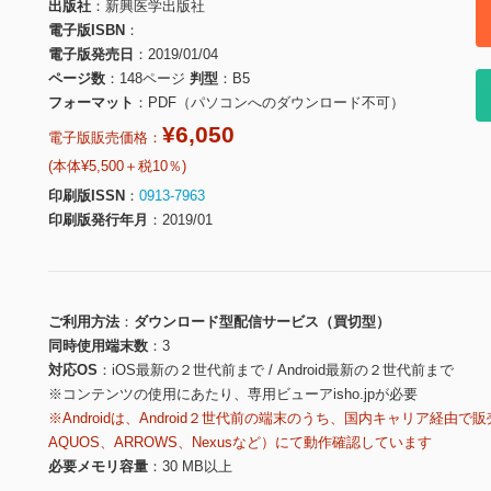
出版社
新興医学出版社
電子版ISBN
電子版発売日
2019/01/04
ページ数
148ページ
判型
B5
フォーマット
PDF（パソコンへのダウンロード不可）
¥6,050
電子版販売価格：
(本体¥5,500＋税10％)
印刷版ISSN
0913-7963
印刷版発行年月
2019/01
ご利用方法
ダウンロード型配信サービス（買切型）
同時使用端末数
3
対応OS
iOS最新の２世代前まで / Android最新の２世代前まで
※コンテンツの使用にあたり、専用ビューアisho.jpが必要
※Androidは、Android２世代前の端末のうち、国内キャリア経由で販
AQUOS、ARROWS、Nexusなど）にて動作確認しています
必要メモリ容量
30 MB以上