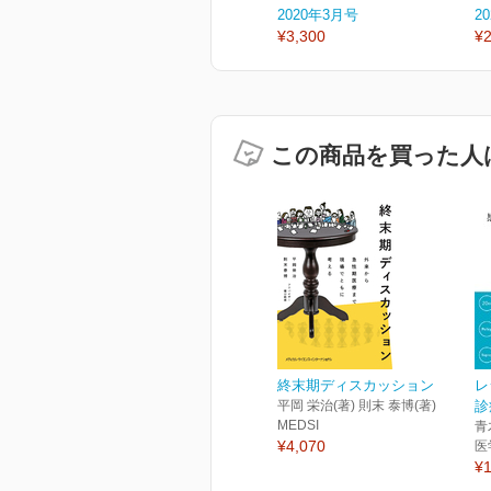
2020年3月号
2
¥3,300
¥2
この商品を買った人
終末期ディスカッション
レ
平岡 栄治(著) 則末 泰博(著)
診
MEDSI
青
¥4,070
医
¥1