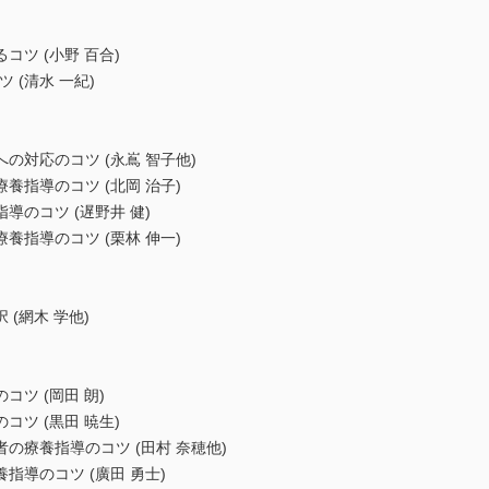
ツ (小野 百合)
 (清水 一紀)
の対応のコツ (永嶌 智子他)
養指導のコツ (北岡 治子)
のコツ (遅野井 健)
養指導のコツ (栗林 伸一)
(網木 学他)
ツ (岡田 朗)
ツ (黒田 暁生)
の療養指導のコツ (田村 奈穂他)
導のコツ (廣田 勇士)