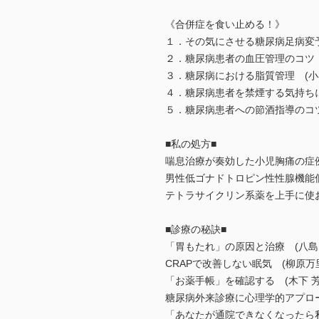
《合併症を食い止める！》
１．その気にさせる糖尿病足病変予
２．糖尿病患者の血圧管理のコツ 
３．糖尿病における脂質管理 (小谷
４．糖尿病患者を禁煙する気持ちに
５．糖尿病患者への節酒指導のコツ
■私の処方■
喘息治療が奏効した小児胸痛の症例
男性低ゴナドトロピン性性腺機能低
テトラサイクリン系薬を上手に使お
■診療の秘訣■
「胃もたれ」の原因と治療 (八島 
CRAPで改善しない眠気 (柳原万
「お薬手帳」を確認する (木下 芳
糖尿病外来診療に心理学的アプロー
「あなたが通院できなくなったら私