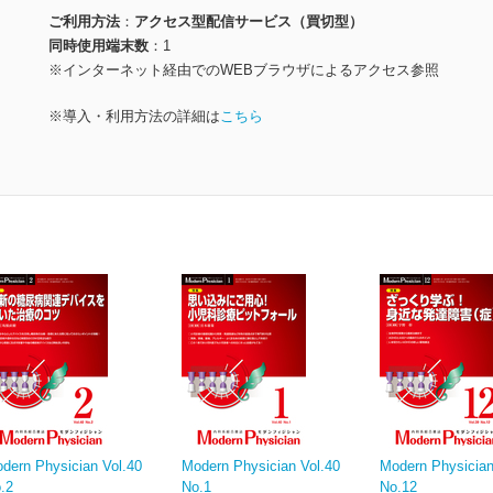
ご利用方法
アクセス型配信サービス（買切型）
同時使用端末数
1
※インターネット経由でのWEBブラウザによるアクセス参照
※導入・利用方法の詳細は
こちら
dern Physician Vol.40
Modern Physician Vol.40
Modern Physician
.2
No.1
No.12