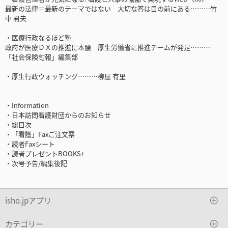
最新の法律＝最新のテーマではない 大切な答は目の前にある………竹
中 君夫
・医療行政なるほど塾
政府が医療ＤＸの推進に本腰 厚生労働省に推進チームが発足………
「社会保険旬報」編集部
・厚生行政ウォッチング………柳屋 有里
・Information
・日本訪問看護財団からのお知らせ
・総目次
・「看護」Faxご注文票
・読者Faxシート
・読者プレゼントBOOKS+
・次号予告/編集後記
isho.jpアプリ
カテゴリー