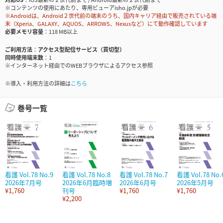
※コンテンツの使用にあたり、専用ビューアisho.jpが必要
※Androidは、Android２世代前の端末のうち、国内キャリア経由で販売されている端
末（Xperia、GALAXY、AQUOS、ARROWS、Nexusなど）にて動作確認しています
必要メモリ容量
118 MB以上
ご利用方法
アクセス型配信サービス（買切型）
同時使用端末数
1
※インターネット経由でのWEBブラウザによるアクセス参照
※導入・利用方法の詳細は
こちら
巻号一覧
看護 Vol.78 No.9
看護 Vol.78 No.8
看護 Vol.78 No.7
看護 Vol.78 No.
2026年7月号
2026年6月臨時増
2026年6月号
2026年5月号
¥1,760
刊号
¥1,760
¥1,760
¥2,200