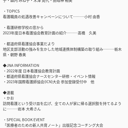
子・森内 みね子・木澤 晃代・田母神 裕美
・TOPICS
看護職員の処遇改善キャンペーンについて………小村 由香
・看護研修学校の窓から
2023年度日本看護協会教育計画の紹介………髙橋 久美
・都道府県看護協会事業だより
地区支部活動の強みを生かした地域連携体制構築の取り組み………栃木
県・朝野 春美
◆JNA INFORMATION
・2022年度 日本看護協会教育計画
・都道府県看護協会ナースセンター研修・イベント情報
・2023年国際看護師協会(ICN)大会 参加登録受付中 他
◆連載
・かお
訪問看護という受け皿を広げ、全ての人が家に帰る選択肢を持てるよう
に………岩本 大希さん
・SPECIAL BOOK EVENT
「医療者のための新人共育ノート」出版記念コーチング大会