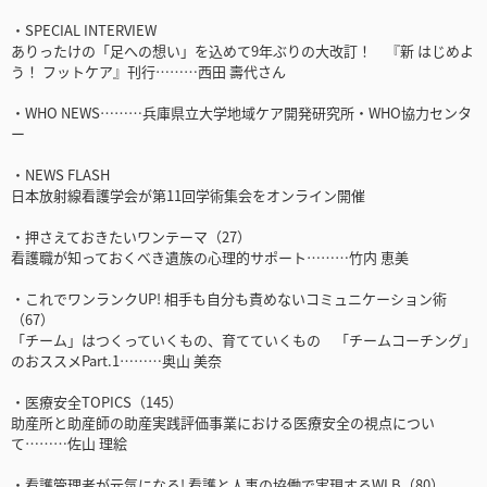
・SPECIAL INTERVIEW
ありったけの「足への想い」を込めて9年ぶりの大改訂！ 『新 はじめよ
う！ フットケア』刊行………西田 壽代さん
・WHO NEWS………兵庫県立大学地域ケア開発研究所・WHO協力センタ
ー
・NEWS FLASH
日本放射線看護学会が第11回学術集会をオンライン開催
・押さえておきたいワンテーマ（27）
看護職が知っておくべき遺族の心理的サポート………竹内 恵美
・これでワンランクUP! 相手も自分も責めないコミュニケーション術
（67）
「チーム」はつくっていくもの、育てていくもの 「チームコーチング」
のおススメPart.1………奥山 美奈
・医療安全TOPICS（145）
助産所と助産師の助産実践評価事業における医療安全の視点につい
て………佐山 理絵
・看護管理者が元気になる! 看護と人事の協働で実現するWLB（80）