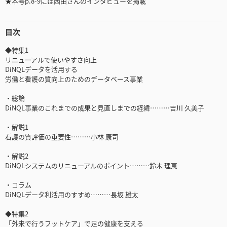
★本号p.8-9には西田さんのインタビューを掲載
目次
◆特集1
リニューアルで使いやすさ向上
DiNQLデータを活用する
労働と看護の質向上のためのデータベース事業
・総論
DiNQL事業のこれまでの成果と見直しまでの経緯………吉川 久美子
・解説1
看護の質評価の重要性………小林 康司
・解説2
DiNQLシステムのリニューアルのポイント………鈴木 理恵
・コラム
DiNQLデータ利活用のすすめ………長坂 雄太
◆特集2
「外来で行うフットケア」で足の健康を支える