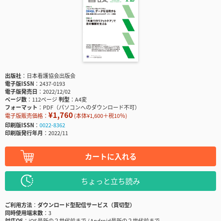
出版社
日本看護協会出版会
電子版ISSN
2437-0193
電子版発売日
2022/12/02
ページ数
112ページ
判型
A4変
フォーマット
PDF（パソコンへのダウンロード不可）
¥1,760
電子版販売価格：
(本体¥1,600＋税10％)
印刷版ISSN
0022-8362
印刷版発行年月
2022/11
カートに入れる
ちょっと立ち読み
ご利用方法
ダウンロード型配信サービス（買切型）
同時使用端末数
3
対応OS
iOS最新の２世代前まで / Android最新の２世代前まで