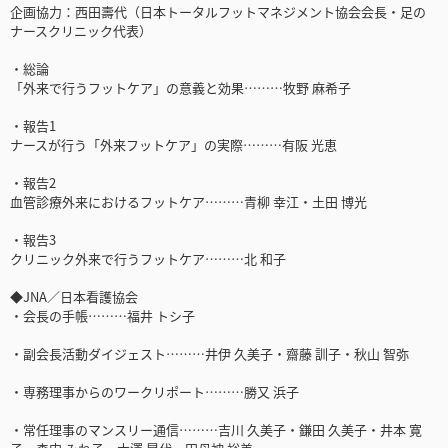
企画協力：西田壽代（日本トータルフットマネジメント協会会長・足の
ナースクリニック代表）
・総論
「外来で行うフットケア」の意義と効果………牧野 麻希子
・報告1
ナースが行う「外来フットケア」の実際………有阪 光恵
・報告2
血管診療外来におけるフットケア………青柳 幸江・土田 博光
・報告3
クリニック外来で行うフットケア………北 和子
◆JNA／日本看護協会
・会長の手帳………福井 トシ子
・副会長活動ダイジェスト………井伊 久美子・齋藤 訓子・秋山 智弥
・専務理事からのワークリポート………勝又 浜子
・常任理事のマンスリー通信………吉川 久美子・鎌田 久美子・井本 寛