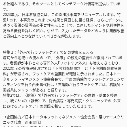
る仕組みであり、そのツールとしてベンチマーク評価等を提供していま
す。
2023年度、日本看護協会は、このDiNQL事業をリニューアルします。特
集1では、本事業のこれまでの成果と見直しに至る経緯、さらにデータに
基づく看護の質評価の重要性を示した上で、見直したポイントや利便性を
高める機能を詳しく紹介。併せて、入力したデータをどのように業務改善
と質向上へとつなげていくべきかを解説します。
特集２：｢外来で行うフットケア」で足の健康を支える
病院から地域への流れの中で、｢外来」の役割の重要性が指摘されていま
す。看護師が中心となる専門外来｢フットケア外来」も増えてきており、
2022年度の診療報酬改定では「下肢創傷処置料」と「下肢創傷処置管理
料」が新設され、フットケアの重要性が報酬に示されました。日本トー
タルフットマネジメント協会会長で、全国の病院等でフットケアのコンサ
ルティングを行う西田壽代氏は「看護師が行うフットケアには、看護師・
患者共にメリットがある」と語ります。
特集2では、〈総論〉で｢外来で行うフットケア」の意義・効果を整理
し、続く3つの〈報告〉で、総合病院・専門病院・クリニックでの｢外来
におけるフットケア」の実際を報告していただきます。
（企画協力／日本トータルフットマネジメント協会会長・足のナースクリ
ニック代表 西田壽代）