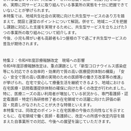
め、実際に同サービスに取り組んでいる事業所の実態を十分に把握できて
いないことが挙げられます。
本特集では、地域共生社会の実現に向けた共生型サービスのあり方を踏
まえて、開設と運営のポイントについて解説。併せて、地域ニーズを把握
し課題に対応した支援を実現するために、共生型サービスを立ち上げた3
つの事業所の取り組みについて紹介します。
今後、小児も障がい者も高齢者も1つ屋根の下で過ごす共生型サービスの
普及が期待されます。
特集２：令和4年度診療報酬改定 現場への影響
令和4年度診療報酬改定は、重点課題として「新型コロナウイルス感染症
等にも対応できる効率的・効果的で質の高い医療提供体制の構築」「安
心・安全で質の高い医療の実現のための医師等の働き方改革等の推進」
が挙げられ、在宅で安心して療養生活を継続できるよう、地域における
在宅医療・訪問看護提供体制の確保に向けた多くの改定が行われました。
特に、医療ニーズの高い利用者が増加している状況から、専門看護師・認
定看護師・特定行為研修修了者の在宅領域での活躍に向けた評価の新
設・見直しがなされたことが大きな特徴といえます。
本特集では、同改定のポイントと在宅医療の今後の方向性などを示すと
ともに、在宅領域で働く医師・看護師に、改定への所感や改定内容を踏
まえた自事業所での対応、今後への展望を論じていただきます。