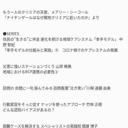
もう一人のクリミアの天使、メアリー・シーコール
『ナイチンゲールはなぜ戦地クリミアに赴いたのか』より
●SERIES
住民の“生きる”に伴走 進化を続ける地域ケアシステム「幸手モデル」 中
野 智紀
「幸手モデルの仕組みと実践」④ コロナ禍でのケアシステムの発展
災害に強いステーションづくり 山岸 暁美
地域におけるBCP連携の必要性②
訪問の 合間に一句 詠んでみる 訪問看護“泣き笑い”川柳 遠藤 由美
行動変容をそっと促す ナッジを使ったアプローチ 竹林 正樹
どんな認知バイアスがあるの？
困難ケースを解決する スペシャリストの実践知 関屋 博子