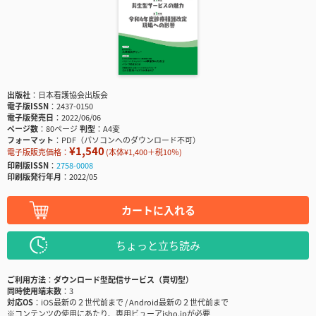
出版社
日本看護協会出版会
電子版ISSN
2437-0150
電子版発売日
2022/06/06
ページ数
80ページ
判型
A4変
フォーマット
PDF（パソコンへのダウンロード不可）
¥1,540
電子版販売価格：
(本体¥1,400＋税10％)
印刷版ISSN
2758-0008
印刷版発行年月
2022/05
カートに入れる
ちょっと立ち読み
ご利用方法
ダウンロード型配信サービス（買切型）
同時使用端末数
3
対応OS
iOS最新の２世代前まで / Android最新の２世代前まで
※コンテンツの使用にあたり、専用ビューアisho.jpが必要