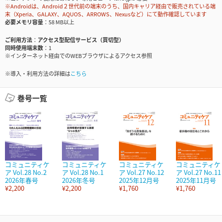
※Androidは、Android２世代前の端末のうち、国内キャリア経由で販売されている端
末（Xperia、GALAXY、AQUOS、ARROWS、Nexusなど）にて動作確認しています
必要メモリ容量
58 MB以上
ご利用方法
アクセス型配信サービス（買切型）
同時使用端末数
1
※インターネット経由でのWEBブラウザによるアクセス参照
※導入・利用方法の詳細は
こちら
巻号一覧
コミュニティケ
コミュニティケ
コミュニティケ
コミュニティケ
ア Vol.28 No.2
ア Vol.28 No.1
ア Vol.27 No.12
ア Vol.27 No.11
2026年春号
2026年冬号
2025年12月号
2025年11月号
¥2,200
¥2,200
¥1,760
¥1,760