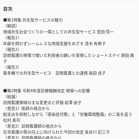
目次
●第1特集 共生型サービスの魅力
〈解説〉
地域共生社会づくりの一環としての共生型サービス 室田 信一
〈報告1〉
年齢を問わずシームレスな地域支援をめざす 茂木 有希子
〈報告2〉
訪問看護の現場で聞いた利用者の願いを実現したショートステイ 原田 典
子
〈報告3〉
看多機での共生型サービス 訪問看護との連携 森田 貞子
●第2特集 令和4年度診療報酬改定 現場への影響
〈総論〉
訪問看護領域の主な変更点と評価 岩澤 由子
〈意見1〉医師の視点から
総支出を抑制しながら「感染症対策」と「労働環境整備」の二兎を追う
松村 真司
〈意見2〉訪問看護師の視点から
在宅看護の質の向上に向けられた今回の改定 長谷川 記三子
〈意見3〉訪問看護師の視点から