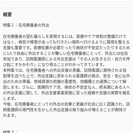
概要
特集１：在宅療養者の外出
在宅療養者の望む暮らしを実現するには、医療やケア体制の整備だけで
はなく、病気や障害があっても行きたい場所へ行けるように環境を整える
支援も重要です。医療処置が必要だったり病状が不安定だったりするため
に1人で自由に外出することが難しい在宅療養者にとって、外出とは社会
参加であり、訪問看護師による外出支援は「その人の生きる力・自力を呼
び起こすかかわり」になり得ることがわかってきています。
本特集では、在宅療養者への外出支援の意義、訪問看護に期待される役
割等を述べた上で、外出支援に求められる看護師の視点、安全・安心な外
出のための準備、地域資源の把握の重要性、他職種との連携について解
説します。さらに、医療的ケア児、病状の不安定な人、終末期にある人へ
の外出支援に関して、外出支援事業実施に至った経緯や支援の実際を報告
します。
今後、在宅療養者にとっての外出の効果と意義が社会に広く認識され、訪
問看護師の専門性を生かした外出支援の取り組みが増えることが期待さ
れます。
特集２：