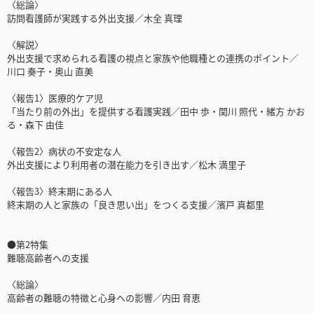
〈総論〉
訪問看護師が実践する外出支援／木全 真理
〈解説〉
外出支援で求められる看護の視点と家族や他職種との連携のポイント／
川口 奏子・奥山 直美
〈報告1〉医療的ケア児
「当たり前の外出」を提供する看護実践／田中 歩・関川 照代・緒方 かお
る・森下 由佳
〈報告2〉病状の不安定な人
外出支援により利用者の潜在能力を引き出す／松木 満里子
〈報告3〉終末期にある人
終末期の人と家族の「良き思い出」をつくる支援／濱戸 真都里
●第2特集
難聴高齢者への支援
〈総論〉
高齢者の難聴の特徴と心身への影響／内田 育恵