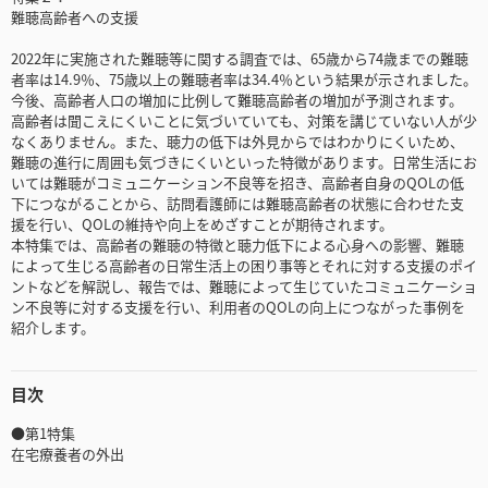
難聴高齢者への支援
2022年に実施された難聴等に関する調査では、65歳から74歳までの難聴
者率は14.9％、75歳以上の難聴者率は34.4％という結果が示されました。
今後、高齢者人口の増加に比例して難聴高齢者の増加が予測されます。
高齢者は聞こえにくいことに気づいていても、対策を講じていない人が少
なくありません。また、聴力の低下は外見からではわかりにくいため、
難聴の進行に周囲も気づきにくいといった特徴があります。日常生活にお
いては難聴がコミュニケーション不良等を招き、高齢者自身のQOLの低
下につながることから、訪問看護師には難聴高齢者の状態に合わせた支
援を行い、QOLの維持や向上をめざすことが期待されます。
本特集では、高齢者の難聴の特徴と聴力低下による心身への影響、難聴
によって生じる高齢者の日常生活上の困り事等とそれに対する支援のポイ
ントなどを解説し、報告では、難聴によって生じていたコミュニケーショ
ン不良等に対する支援を行い、利用者のQOLの向上につながった事例を
紹介します。
目次
●第1特集
在宅療養者の外出