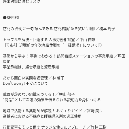
感染対策に潜むリスク
●SERIES
訪問の 合間に一句 詠んでみる 訪問看護“泣き笑い”川柳 ／橋本 周子
トラブルを解決・回避する 人事労務相談室 ／中山 伸雄
［Q＆A］退職前の年次有給休暇の「一括請求」について①
基礎から学ぶ！ 事例でわかる！ 訪問看護ステーションの事業承継 ／坪田
康佑
事業承継は、経営承継と資産承継
だから面白い訪問看護管理 ／林 啓子
Don’t worry! 不安について
職員が辞めない組織をつくる！／横山 郁子
“商品” として看護の効果を伝えられる説明力を身につける
地域で活動する薬剤師が解説！ おくすりガイド ／宮﨑 美世
高齢者における不眠症と睡眠導入剤の適正使用
行動変容をそっと促す ナッジを使ったアプローチ ／竹林 正樹