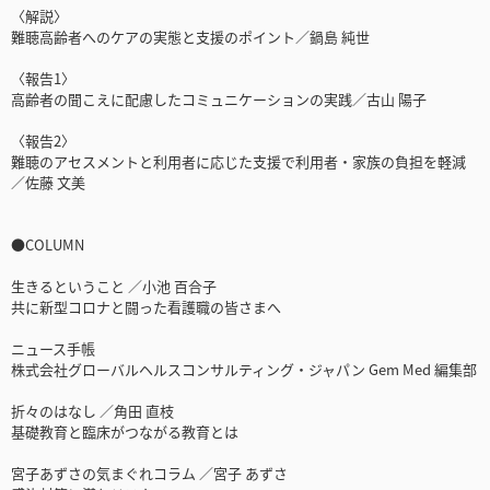
〈解説〉
難聴高齢者へのケアの実態と支援のポイント／鍋島 純世
〈報告1〉
高齢者の聞こえに配慮したコミュニケーションの実践／古山 陽子
〈報告2〉
難聴のアセスメントと利用者に応じた支援で利用者・家族の負担を軽減
／佐藤 文美
●COLUMN
生きるということ ／小池 百合子
共に新型コロナと闘った看護職の皆さまへ
ニュース手帳
株式会社グローバルヘルスコンサルティング・ジャパン Gem Med 編集部
折々のはなし ／角田 直枝
基礎教育と臨床がつながる教育とは
宮子あずさの気まぐれコラム ／宮子 あずさ