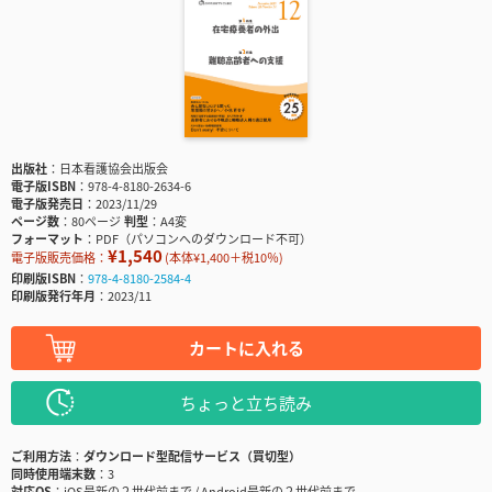
出版社
日本看護協会出版会
電子版ISBN
978-4-8180-2634-6
電子版発売日
2023/11/29
ページ数
80ページ
判型
A4変
フォーマット
PDF（パソコンへのダウンロード不可）
¥1,540
電子版販売価格：
(本体¥1,400＋税10％)
印刷版ISBN
978-4-8180-2584-4
印刷版発行年月
2023/11
カートに入れる
ちょっと立ち読み
ご利用方法
ダウンロード型配信サービス（買切型）
同時使用端末数
3
対応OS
iOS最新の２世代前まで / Android最新の２世代前まで