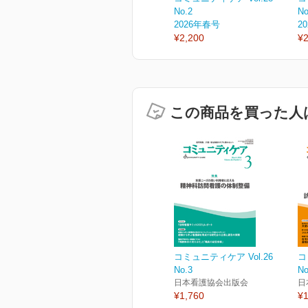
No.2
No
2026年春号
2
¥2,200
¥2
この商品を買った人
コミュニティケア Vol.26
コ
No.3
No
日本看護協会出版会
日
¥1,760
¥1