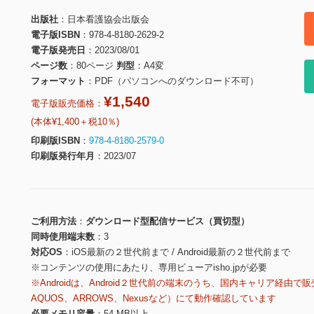
出版社
日本看護協会出版会
電子版ISBN
978-4-8180-2629-2
電子版発売日
2023/08/01
ページ数
80ページ
判型
A4変
フォーマット
PDF（パソコンへのダウンロード不可）
¥1,540
電子版販売価格：
(本体¥1,400＋税10％)
印刷版ISBN
978-4-8180-2579-0
印刷版発行年月
2023/07
ご利用方法
ダウンロード型配信サービス（買切型）
同時使用端末数
3
対応OS
iOS最新の２世代前まで / Android最新の２世代前まで
※コンテンツの使用にあたり、専用ビューアisho.jpが必要
※Androidは、Android２世代前の端末のうち、国内キャリア経由で販
AQUOS、ARROWS、Nexusなど）にて動作確認しています
必要メモリ容量
54 MB以上