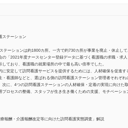
護ステーション
護ステーションは約1800カ所。一方で約730カ所が事業を廃止・休止し
会の「2021年度ナースセンター登録データに基づく看護職の求職・求
を示しており、看護職の就業場所の中で最も高い倍率でした。
的に安定して訪問看護サービスを提供するためには、人材確保を促進す
生・看護師などと、選ばれる側の訪問看護ステーション管理者それぞれ
。次に、4つの訪問看護ステーションの人材確保・定着の実現に向けた
用プロセスの整備、スタッフが生き生き働くための支援、モチベーショ
024年度診療報酬・介護報酬改定等に向けた訪問看護実態調査」解説