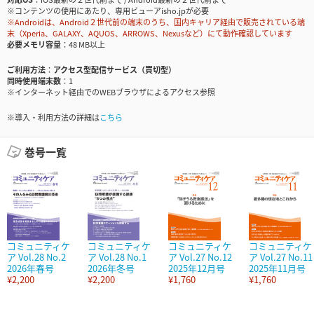
※コンテンツの使用にあたり、専用ビューアisho.jpが必要
※Androidは、Android２世代前の端末のうち、国内キャリア経由で販売されている端
末（Xperia、GALAXY、AQUOS、ARROWS、Nexusなど）にて動作確認しています
必要メモリ容量
48 MB以上
ご利用方法
アクセス型配信サービス（買切型）
同時使用端末数
1
※インターネット経由でのWEBブラウザによるアクセス参照
※導入・利用方法の詳細は
こちら
巻号一覧
コミュニティケ
コミュニティケ
コミュニティケ
コミュニティケ
ア Vol.28 No.2
ア Vol.28 No.1
ア Vol.27 No.12
ア Vol.27 No.11
2026年春号
2026年冬号
2025年12月号
2025年11月号
¥2,200
¥2,200
¥1,760
¥1,760