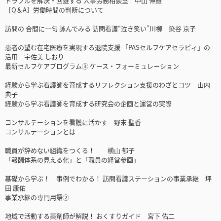
トラブルを解決・回避する 人事労務相談室 中山 伸雄
［Q＆A］労働時間の判断について
訪問の 合間に一句 詠んでみる 訪問看護“泣き笑い”川柳 染谷 京子
患者の望む在宅医療を実現する退院支援 「PASセルフケアセラピィ」の
活用 宇佐美 しおり
最新セルフケアプログラム③ ケース・フォーミュレーション
経験から学ぶ看護師を育成するリフレクション支援のわざとコツ 山内
典子
経験から学ぶ看護師を育成する研究会の企画と運営の実際
コンサルテーションを看護に活かす 野末 聖香
コンサルテーションとは
職員が辞めない組織をつくる！ 横山 郁子
「報酬体系の見える化」と「職員の経営参画」
基礎から学ぶ！ 事例でわかる！ 訪問看護ステーションの事業承継 坪
田 康佑
事業承継の専門用語②
地域で活動する薬剤師が解説！ おくすりガイド 宮下 佑二