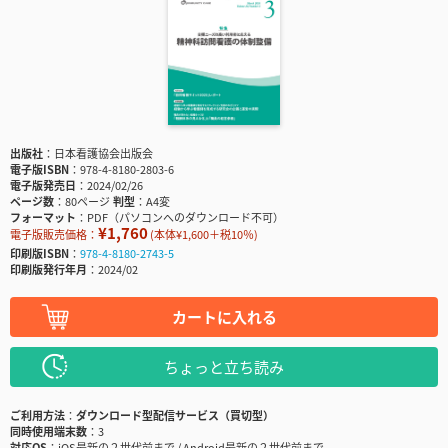
出版社
日本看護協会出版会
電子版ISBN
978-4-8180-2803-6
電子版発売日
2024/02/26
ページ数
80ページ
判型
A4変
フォーマット
PDF（パソコンへのダウンロード不可）
¥1,760
電子版販売価格：
(本体¥1,600＋税10％)
印刷版ISBN
978-4-8180-2743-5
印刷版発行年月
2024/02
カートに入れる
ちょっと立ち読み
ご利用方法
ダウンロード型配信サービス（買切型）
同時使用端末数
3
対応OS
iOS最新の２世代前まで / Android最新の２世代前まで