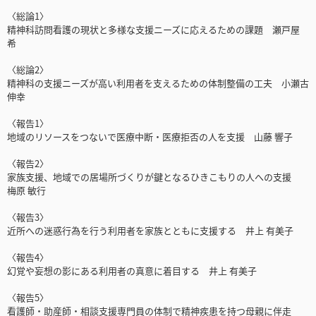
〈総論1〉
精神科訪問看護の現状と多様な支援ニーズに応えるための課題 瀬戸屋
希
〈総論2〉
精神科の支援ニーズが高い利用者を支えるための体制整備の工夫 小瀬古
伸幸
〈報告1〉
地域のリソースをつないで医療中断・医療拒否の人を支援 山藤 響子
〈報告2〉
家族支援、地域での居場所づくりが鍵となるひきこもりの人への支援
梅原 敏行
〈報告3〉
近所への迷惑行為を行う利用者を家族とともに支援する 井上 有美子
〈報告4〉
幻覚や妄想の影にある利用者の真意に着目する 井上 有美子
〈報告5〉
看護師・助産師・相談支援専門員の体制で精神疾患を持つ母親に伴走