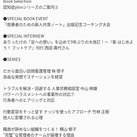
Book Selection
認知症plusシリーズのご案内②
●SPECIAL BOOK EVENT
「医療者のための新人共育ノート」出版記念コーチング大会
●SPECIAL INTERVIEW
ありったけの「足への想い」を込めて9年ぶりの大改訂！〜『新 はじめよ
う！ フットケア』刊行 西田 壽代さん
●SERIES
だから面白い訪問看護管理 林 啓子
自由な発想でステーションを経営
トラブルを解決・回避する 人事労務相談室 中山 伸雄
パワーハラスメントへの事業所の対応⑦
行為者へのヒアリングと対応
行動変容をそっと促す ナッジを使ったアプローチ 竹林 正樹
他人に影響される心理
職員が辞めない組織をつくる！ 横山 郁子
“完璧”な管理者のチームが崩壊する理由