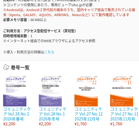
※コンテンツの使用にあたり、専用ビューアisho.jpが必要
※Androidは、Android２世代前の端末のうち、国内キャリア経由で販売されている端
末（Xperia、GALAXY、AQUOS、ARROWS、Nexusなど）にて動作確認しています
必要メモリ容量
66 MB以上
ご利用方法
アクセス型配信サービス（買切型）
同時使用端末数
1
※インターネット経由でのWEBブラウザによるアクセス参照
※導入・利用方法の詳細は
こちら
巻号一覧
コミュニティケ
コミュニティケ
コミュニティケ
コミュニティケ
ア Vol.28 No.2
ア Vol.28 No.1
ア Vol.27 No.12
ア Vol.27 No.11
2026年春号
2026年冬号
2025年12月号
2025年11月号
¥2,200
¥2,200
¥1,760
¥1,760