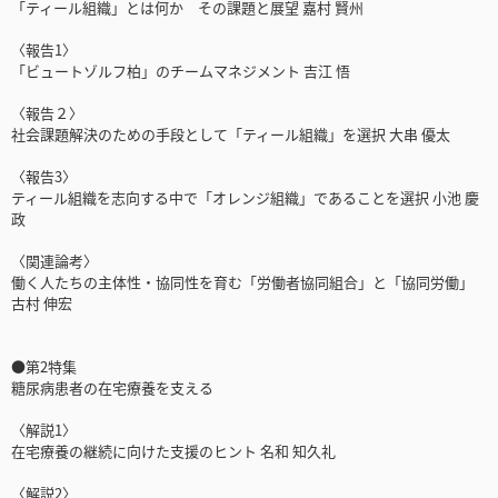
「ティール組織」とは何か その課題と展望 嘉村 賢州
〈報告1〉
「ビュートゾルフ柏」のチームマネジメント 吉江 悟
〈報告２〉
社会課題解決のための手段として「ティール組織」を選択 大串 優太
〈報告3〉
ティール組織を志向する中で「オレンジ組織」であることを選択 小池 慶
政
〈関連論考〉
働く人たちの主体性・協同性を育む「労働者協同組合」と「協同労働」
古村 伸宏
●第2特集
糖尿病患者の在宅療養を支える
〈解説1〉
在宅療養の継続に向けた支援のヒント 名和 知久礼
〈解説2〉