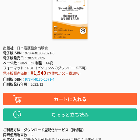
出版社
日本看護協会出版会
電子版ISBN
978-4-8180-2621-6
電子版発売日
2022/12/26
ページ数
80ページ
判型
A4変
フォーマット
PDF（パソコンへのダウンロード不可）
¥1,540
電子版販売価格：
(本体¥1,400＋税10％)
印刷版ISBN
978-4-8180-2571-4
印刷版発行年月
2022/12
カートに入れる
ちょっと立ち読み
ご利用方法
ダウンロード型配信サービス（買切型）
同時使用端末数
3
対応OS
iOS最新の２世代前まで / Android最新の２世代前まで