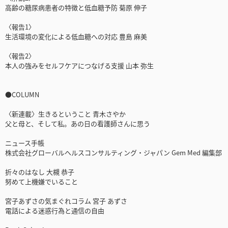
高齢の糖尿病患者の特徴と低血糖予防 菊原 伸子
〈報告1〉
生活環境の変化による低血糖への対応 豊島 麻美
〈報告2〉
本人の強みをセルフケアにつなげる支援 山本 弥生
●COLUMN
〈新連載〉生きるということ 青木さやか
父と母と、そして私。あの日の看護師さんに思う
ニュース手帳
株式会社グローバルヘルスコンサルティング・ジャパン Gem Med 編集部
折々のはなし 大槻 恭子
努めて上機嫌でいること
宮子あずさの気まぐれコラム 宮子 あずさ
電話による迷惑行為と通信の自由