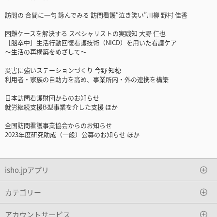
訪問の 合間に一句 詠んでみる 訪問看護“泣き笑い”川柳 野村 佳香
困難ケースを解決する スペシャリストの実践知 大野 仁也
［脳卒中］生活行動回復看護技術（NICD）を用いた看護ケア
〜生活の再構築をめざして〜
災害に強いステーションづくり 今野 知穂
利用者・家族の自助力を高め、事業所内・外の連携を構築
日本訪問看護財団からのお知らせ
就労継続支援B型事業を介した支援 ほか
全国訪問看護事業協会からのお知らせ
2023年度研究助成（一般）公募のお知らせ ほか
isho.jpアプリ
カテゴリー
アカウントサービス