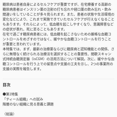
糖尿病は患者自身によるセルフケアが重要ですが、在宅療養する高齢の
糖尿病患者はインスリン薬の注射の打ち忘れや経口薬の飲み忘れ・飲み
間違いをしていることが多々見られます。また、患者の状態や生活環境の
変化などにより、これまで実施できていたセルフケアが行えなくなること
もあります。それらによって、低血糖を起こしやすくなり、意識障害など
の症状が表れ、死に至ることもあります。
在宅で過ごす糖尿病患者には、低血糖を起こさないための厳格な血糖コ
ントロールをめざすのではなく、緩やかな血糖コントロールを行うこと
が重要と言われています。
本特集では、まず、最新の治療薬ならびに糖尿病と認知機能との関係、さ
らに無理なく続けられる治療法を選択することの重要性、間歇スキャン
式持続血糖測定器（isCGM）の活用方法について解説。次に、緩やかな血
糖コントロールを行う上での留意点や支援の工夫を示し、2つの事業所の
支援の実際を報告します。
目次
●第1特集
「ティール組織」への試み
階層のない組織に見る意義と課題
〈総論〉