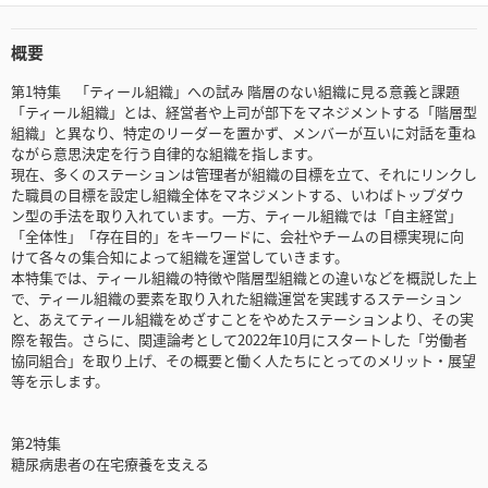
概要
第1特集 「ティール組織」への試み 階層のない組織に見る意義と課題
「ティール組織」とは、経営者や上司が部下をマネジメントする「階層型
組織」と異なり、特定のリーダーを置かず、メンバーが互いに対話を重ね
ながら意思決定を行う自律的な組織を指します。
現在、多くのステーションは管理者が組織の目標を立て、それにリンクし
た職員の目標を設定し組織全体をマネジメントする、いわばトップダウ
ン型の手法を取り入れています。一方、ティール組織では「自主経営」
「全体性」「存在目的」をキーワードに、会社やチームの目標実現に向
けて各々の集合知によって組織を運営していきます。
本特集では、ティール組織の特徴や階層型組織との違いなどを概説した上
で、ティール組織の要素を取り入れた組織運営を実践するステーション
と、あえてティール組織をめざすことをやめたステーションより、その実
際を報告。さらに、関連論考として2022年10月にスタートした「労働者
協同組合」を取り上げ、その概要と働く人たちにとってのメリット・展望
等を示します。
第2特集
糖尿病患者の在宅療養を支える