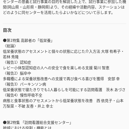
センターの意義と試行事業の目的を解説した上で、試行事業に参加した機
関(岡山県・山形県・静岡県)より、その経緯や活動内容、ステーションは
どのように同センターを活用したらよいかなどについて示します。
目次
●第1特集 高齢者の「低栄養」
〈総論〉
低栄養状態のアセスメントと個々の状態に応じた介入方法 大塚 有希子・
若林 秀隆
〈報告1〉認知症
レビー小体型認知症の人への安全で食を楽しめる支援 菊川 智恵
〈報告2〉脳卒中
多職種による栄養状態改善への支援で再び食べる喜びを獲得 安部 幸
〈報告3〉パーキンソン病
低栄養状態で寝たきりでも1人暮らしを可能にする訪問看護 茨木 あづさ
〈報告4〉慢性呼吸不全
病態と食事状態のアセスメントから低栄養状態を改善 西 依見子・山本
万梨菜・不破 友香・井上 幸士
●第2特集 「訪問看護総合支援センター」
地域における役割・機能とは