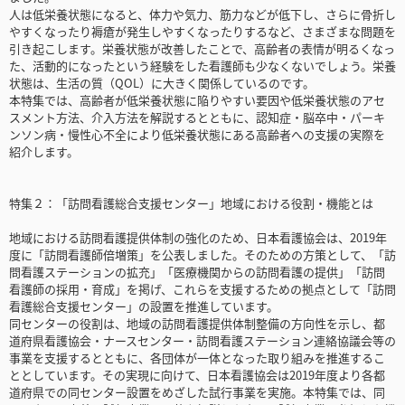
人は低栄養状態になると、体力や気力、筋力などが低下し、さらに骨折し
やすくなったり褥瘡が発生しやすくなったりするなど、さまざまな問題を
引き起こします。栄養状態が改善したことで、高齢者の表情が明るくなっ
た、活動的になったという経験をした看護師も少なくないでしょう。栄養
状態は、生活の質（QOL）に大きく関係しているのです。
本特集では、高齢者が低栄養状態に陥りやすい要因や低栄養状態のアセ
スメント方法、介入方法を解説するとともに、認知症・脳卒中・パーキ
ンソン病・慢性心不全により低栄養状態にある高齢者への支援の実際を
紹介します。
特集２：「訪問看護総合支援センター」地域における役割・機能とは
地域における訪問看護提供体制の強化のため、日本看護協会は、2019年
度に「訪問看護師倍増策」を公表しました。そのための方策として、「訪
問看護ステーションの拡充」「医療機関からの訪問看護の提供」「訪問
看護師の採用・育成」を掲げ、これらを支援するための拠点として「訪問
看護総合支援センター」の設置を推進しています。
同センターの役割は、地域の訪問看護提供体制整備の方向性を示し、都
道府県看護協会・ナースセンター・訪問看護ステーション連絡協議会等の
事業を支援するとともに、各団体が一体となった取り組みを推進するこ
ととしています。その実現に向けて、日本看護協会は2019年度より各都
道府県での同センター設置をめざした試行事業を実施。本特集では、同