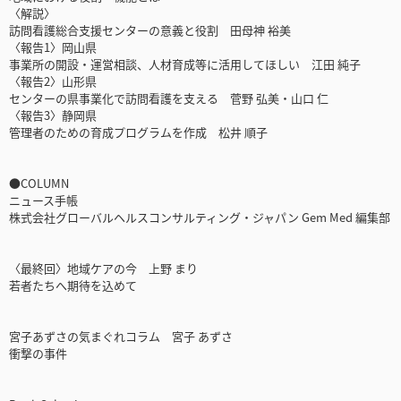
〈解説〉
訪問看護総合支援センターの意義と役割 田母神 裕美
〈報告1〉岡山県
事業所の開設・運営相談、人材育成等に活用してほしい 江田 純子
〈報告2〉山形県
センターの県事業化で訪問看護を支える 菅野 弘美・山口 仁
〈報告3〉静岡県
管理者のための育成プログラムを作成 松井 順子
●COLUMN
ニュース手帳
株式会社グローバルヘルスコンサルティング・ジャパン Gem Med 編集部
〈最終回〉地域ケアの今 上野 まり
若者たちへ期待を込めて
宮子あずさの気まぐれコラム 宮子 あずさ
衝撃の事件