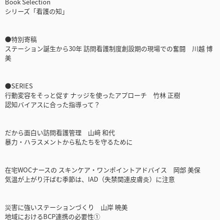
Book Selection
シリーズ「看護の知」
●特別寄稿
ステーション誕生から30年 訪問看護制度創設期の現場での奮闘 川越 博
美
●SERIES
行動変容をそっと促す ナッジを使ったアプローチ 竹林 正樹
認知バイアスに合った指導って？
だから面白い訪問看護管理 山﨑 和代
暴力・ハラスメントから私たちを守るために
在宅WOCナースの スキンケア・ワンポイントアドバイス 岡部 美保
気温が上がり汗ばむ季節は、IAD（失禁関連皮膚炎）に注意
災害に強いステーションづくり 山岸 暁美
地域におけるBCP連携の必要性①