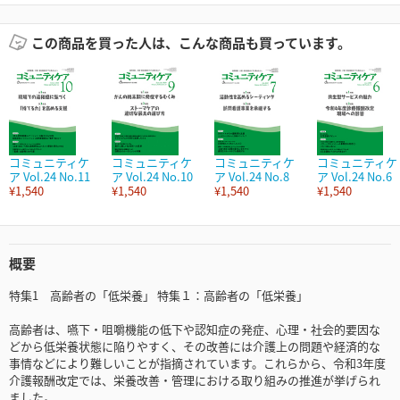
この商品を買った人は、こんな商品も買っています。
コミュニティケ
コミュニティケ
コミュニティケ
コミュニティケ
ア Vol.24 No.11
ア Vol.24 No.10
ア Vol.24 No.8
ア Vol.24 No.6
¥1,540
¥1,540
¥1,540
¥1,540
概要
特集1 高齢者の「低栄養」 特集１：高齢者の「低栄養」
高齢者は、嚥下・咀嚼機能の低下や認知症の発症、心理・社会的要因な
どから低栄養状態に陥りやすく、その改善には介護上の問題や経済的な
事情などにより難しいことが指摘されています。これらから、令和3年度
介護報酬改定では、栄養改善・管理における取り組みの推進が挙げられ
ました。