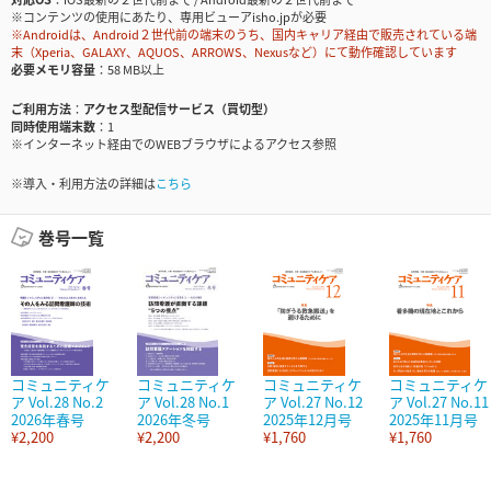
※コンテンツの使用にあたり、専用ビューアisho.jpが必要
※Androidは、Android２世代前の端末のうち、国内キャリア経由で販売されている端
末（Xperia、GALAXY、AQUOS、ARROWS、Nexusなど）にて動作確認しています
必要メモリ容量
58 MB以上
ご利用方法
アクセス型配信サービス（買切型）
同時使用端末数
1
※インターネット経由でのWEBブラウザによるアクセス参照
※導入・利用方法の詳細は
こちら
巻号一覧
コミュニティケ
コミュニティケ
コミュニティケ
コミュニティケ
ア Vol.28 No.2
ア Vol.28 No.1
ア Vol.27 No.12
ア Vol.27 No.11
2026年春号
2026年冬号
2025年12月号
2025年11月号
¥2,200
¥2,200
¥1,760
¥1,760