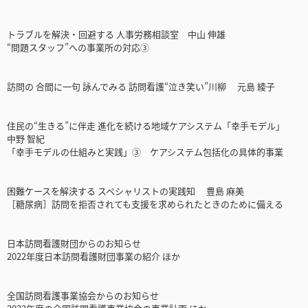
トラブルを解決・回避する 人事労務相談室 中山 伸雄
“問題スタッフ”への事業所の対応③
訪問の 合間に一句 詠んでみる 訪問看護“泣き笑い”川柳 元島 綾子
住民の“生きる”に伴走 進化を続ける地域ケアシステム「幸手モデル」
中野 智紀
「幸手モデルの仕組みと実践」③ ケアシステム包括化の具体的事業
困難ケースを解決する スペシャリストの実践知 豊島 麻美
［糖尿病］訪問を拒否されても支援を求められたときのために備える
日本訪問看護財団からのお知らせ
2022年度日本訪問看護財団事業の紹介 ほか
全国訪問看護事業協会からのお知らせ