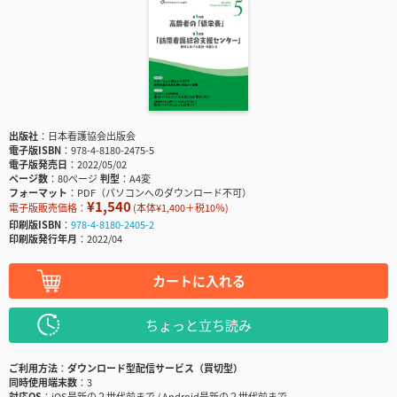
出版社
日本看護協会出版会
電子版ISBN
978-4-8180-2475-5
電子版発売日
2022/05/02
ページ数
80ページ
判型
A4変
フォーマット
PDF（パソコンへのダウンロード不可）
¥1,540
電子版販売価格：
(本体¥1,400＋税10％)
印刷版ISBN
978-4-8180-2405-2
印刷版発行年月
2022/04
カートに入れる
ちょっと立ち読み
ご利用方法
ダウンロード型配信サービス（買切型）
同時使用端末数
3
対応OS
iOS最新の２世代前まで / Android最新の２世代前まで