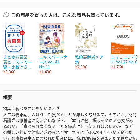
この商品を買った人は、こんな商品も買っています。
まとめ抗菌薬
エキスパートナ
私的高齢者ケア
コミュニティケ
表とリストで一
ース Vol.41
論
ア Vol.27 No.6
覧・比較でき...
No.11
¥2,200
¥1,760
¥3,960
¥1,430
概要
特集：食べることをやめるとき
人生の終末期、人は誰しも食べることが難しくなります。そのとき、訪問
看護師は療養者に向き合いながら、「本当に経口摂取をやめる必要があ
るのか」「食べられなくなることを家族にどう伝えればよいのか」など
の難しい判断や対応が求められます。さらに「死んでもいいから食べた
い」と療養者本人に言われた場合には、倫理的配慮を踏まえた早急な対応