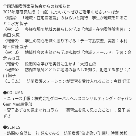
全国訪問看護事業協会からのお知らせ
2025年度研究助成（一般）について〜ぜひご活用ください～ ほか
〈総論〉 ｢地域・在宅看護論」のねらいと期待 学生が地域を知るこ
と：水方 智子
〈報告1〉 多様な場で地域の暮らしを学ぶ「地域・在宅看護論実習」：
前田 久恵
〈報告2〉 学生の関心を深く掘り下げる「テーマ追求型」実習：木村
緑・佐藤 哉子
〈報告3〉 地域社会の実態から学ぶ密着型「地域フィールド」学習：窪
倉 みさ江
〈報告4〉 段階的な学びを実習に生かす：大沼 由香
〈報告5〉 訪問看護師とともに地域の暮らしを知り、創造する学び：片
山 陽子
〈コラム〉 訪問看護ステーションが実習を受け入れること：今野 好江
●COLUMN
・ニュース手帳：株式会社グローバルヘルスコンサルティング・ジャパン
Gem Med編集部
・宮子あずさの気まぐれコラム 「実習生を見て思ったこと」：宮子 あ
ずさ
●SERIES
・訪問の 合間に一句 詠んでみる 訪問看護“泣き笑い”川柳：時澤 美和