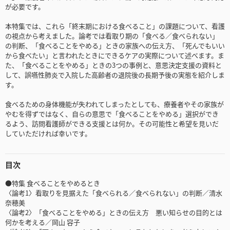
が必要です。
本特集では、これら「終末期における食べること」の課題について、看護
の視点から考えました。論考では看取り期の「食べる／食べられない」
の判断、「食べることをやめる」ときの家族への伝え方、「死んでもいい
から食べたい」と言われたときにできるケアの実際について述べます。ま
た、「食べることをやめる」ときの3つの事例と、意思決定支援の資料と
して、誤嚥性肺炎で入院した高齢者の退院後の長期予後の実態を紹介しま
す。
食べるための身体機能が失われてしまったとしても、療養者やその家族が
やむを得ずではなく、自らの意思で「食べることをやめる」選択ができ
るよう、訪問看護師ができる支援とは何か。その可能性と希望を見いだ
していただければ幸いです。
目次
●特集 食べることをやめるとき
〈論考1〉看取りを見据えた「食べられる／食べられない」の判断／清水
奈穂美
〈論考2〉「食べることをやめる」ときの伝え方 悪い知らせの目的とは
何かを考える／岡山 容子