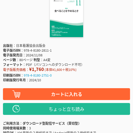
出版社
日本看護協会出版会
電子版ISBN
978-4-8180-2811-1
電子版発売日
2024/11/08
ページ数
80ページ
判型
A4変
フォーマット
PDF（パソコンへのダウンロード不可）
¥1,760
電子版販売価格：
(本体¥1,600＋税10％)
印刷版ISBN
978-4-8180-2751-0
印刷版発行年月
2024/10
カートに入れる
ちょっと立ち読み
ご利用方法
ダウンロード型配信サービス（買切型）
同時使用端末数
3
対応OS
iOS最新の２世代前まで / Android最新の２世代前まで