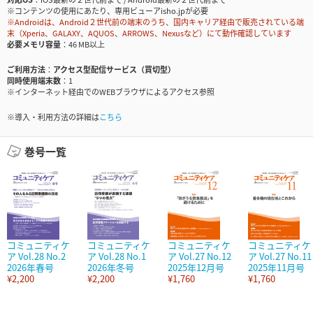
※コンテンツの使用にあたり、専用ビューアisho.jpが必要
※Androidは、Android２世代前の端末のうち、国内キャリア経由で販売されている端
末（Xperia、GALAXY、AQUOS、ARROWS、Nexusなど）にて動作確認しています
必要メモリ容量
46 MB以上
ご利用方法
アクセス型配信サービス（買切型）
同時使用端末数
1
※インターネット経由でのWEBブラウザによるアクセス参照
※導入・利用方法の詳細は
こちら
巻号一覧
コミュニティケ
コミュニティケ
コミュニティケ
コミュニティケ
ア Vol.28 No.2
ア Vol.28 No.1
ア Vol.27 No.12
ア Vol.27 No.11
2026年春号
2026年冬号
2025年12月号
2025年11月号
¥2,200
¥2,200
¥1,760
¥1,760