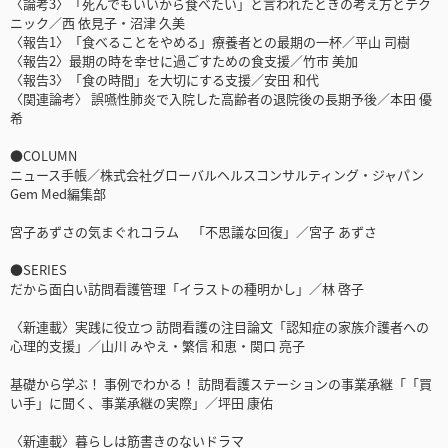
〈論考3〉「死んでもいいから食べたい」と言われたときの考え方とテク
ニック／西 依見子・沼津 久美
〈報告1〉「食べることをやめる」療養者との最期の一杯／平山 司樹
〈報告2〉最期の時を幸せに過ごすための食支援／竹市 美加
〈報告3〉「食の時間」を大切にする支援／安田 和代
〈関連論考〉 誤嚥性肺炎で入院した高齢者の退院後の長期予後／本田 優
希
●COLUMN
ニュース手帳／株式会社グローバルヘルスコンサルティング・ジャパン
Gem Med編集部
宮子あずさの気まぐれコラム 「不思議な回復」／宮子 あずさ
●SERIES
だから面白い訪問看護管理「イラストの種明かし」／林 啓子
〈新連載〉実践に役立つ 訪問看護の注目論文「認知症の家族介護者への
心理的支援」／山川 みやえ・繁信 和恵・関口 亮子
基礎から学ぶ！ 事例でわかる！ 訪問看護ステーションの事業承継「「買
い手」に聞く、事業承継の実際」／坪田 康佑
〈新連載〉暮らしは筋書きのないドラマ