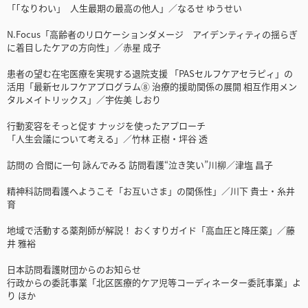
「｢なりわい｣ 人生最期の最高の他人」／なるせ ゆうせい
N.Focus「高齢者のリロケーションダメージ アイデンティティの揺らぎ
に着目したケアの方向性」／赤星 成子
患者の望む在宅医療を実現する退院支援 「PASセルフケアセラピィ」の
活用「最新セルフケアプログラム⑧ 治療的援助関係の展開 相互作用メン
タルメイトリックス」／宇佐美 しおり
行動変容をそっと促す ナッジを使ったアプローチ
「人生会議について考える」／竹林 正樹・坪谷 透
訪問の 合間に一句 詠んでみる 訪問看護“泣き笑い”川柳／津塩 昌子
精神科訪問看護へようこそ「お互いさま」の関係性」／川下 貴士・糸井
育
地域で活動する薬剤師が解説！ おくすりガイド「高血圧と降圧薬」／藤
井 雅裕
日本訪問看護財団からのお知らせ
行政からの委託事業「北区医療的ケア児等コーディネーター委託事業」よ
り ほか