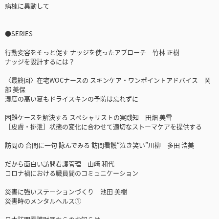
病棟に異動して
●SERIES
行動変容をそっと促す ナッジを使ったアプローチ 竹林 正樹
ナッジを設計するには？
〈最終回〉在宅WOCナースの スキンケア・ワンポイントアドバイス 岡
部 美保
湿度の高い夏もドライスキンの予防は忘れずに
困難ケースを解決する スペシャリストの実践知 田畑 美雪
［皮膚・排泄］状態の変化に合わせて適切なストーマケアを提供する
訪問の 合間に一句 詠んでみる 訪問看護“泣き笑い”川柳 多田 浩美
だから面白い訪問看護管理 山﨑 和代
コロナ禍における職員間のコミュニケーション
災害に強いステーションづくり 池田 美樹
災害時のメンタルヘルス①