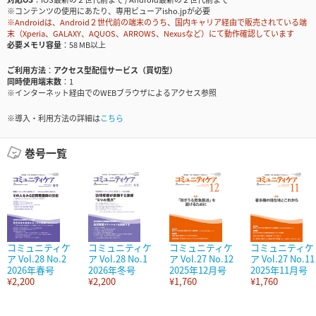
※コンテンツの使用にあたり、専用ビューアisho.jpが必要
※Androidは、Android２世代前の端末のうち、国内キャリア経由で販売されている端
末（Xperia、GALAXY、AQUOS、ARROWS、Nexusなど）にて動作確認しています
必要メモリ容量
58 MB以上
ご利用方法
アクセス型配信サービス（買切型）
同時使用端末数
1
※インターネット経由でのWEBブラウザによるアクセス参照
※導入・利用方法の詳細は
こちら
巻号一覧
コミュニティケ
コミュニティケ
コミュニティケ
コミュニティケ
ア Vol.28 No.2
ア Vol.28 No.1
ア Vol.27 No.12
ア Vol.27 No.11
2026年春号
2026年冬号
2025年12月号
2025年11月号
¥2,200
¥2,200
¥1,760
¥1,760