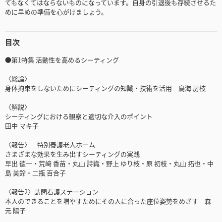
てもなくてはならないものになっています。自身の引退後も存続させるた
めに早めの準備を心がけましょう。
目次
●第1特集 活動性を高めるシーティング
〈総論〉
身体拘束をしないためにシーティングの知識・技術を活用 鳥海 房枝
〈解説〉
シーティングにおける観察と適切な介入のポイント
田中 マキ子
〈報告〉 特別養護老人ホーム
さまざまな効果を生み出すシーティングの実践
早出 徳一・荒﨑 香苗・丸山 詩織・野上 ゆり枝・原 初枝・丸山 拓也・中
島 美鈴・二瓶 百合子
〈報告2〉訪問看護ステーション
本人のできることを増やすためにその人に合った座位姿勢をめざす 森
元 陽子