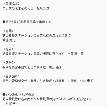
〈関連論考〉
車いすの未来を考える 松永 紀之
●第2特集 訪問看護事業を承継する
〈総論〉
訪問看護ステーションの事業承継の流れと留意点
渡邉 尚之
〈報告1〉
訪問看護ステーション事業の譲渡に当たって 上薗 真由美
〈報告2〉
有効な経営手段である事業承継 川添 高志
〈関連論考〉
突然の管理者交代 業務の引き継ぎと経営面での変化 北川 恵子
●SPECIAL INTERVIEW
訪問看護管理者の関わりが看護師の持つ“よきもの”を呼び醒ます
中村 順子