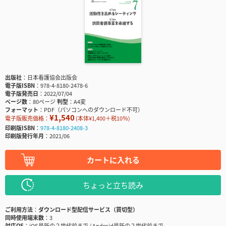
出版社
日本看護協会出版会
電子版ISBN
978-4-8180-2478-6
電子版発売日
2022/07/04
ページ数
80ページ
判型
A4変
フォーマット
PDF（パソコンへのダウンロード不可）
¥1,540
電子版販売価格：
(本体¥1,400＋税10％)
印刷版ISBN
978-4-8180-2408-3
印刷版発行年月
2021/06
カートに入れる
ちょっと立ち読み
ご利用方法
ダウンロード型配信サービス（買切型）
同時使用端末数
3
対応OS
iOS最新の２世代前まで / Android最新の２世代前まで