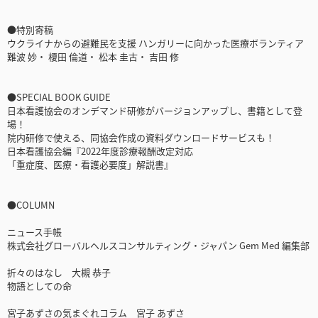
●特別寄稿
ウクライナからの避難民を支援 ハンガリーに向かった医療ボランティア
難波 妙・ 榎田 倫道・ 松本 圭古・ 吉田 修
●SPECIAL BOOK GUIDE
日本看護協会のオンデマンド研修がバージョンアップし、書籍として登
場！
院内研修で使える、同協会作成の資料ダウンロードサービスも！
日本看護協会編『2022年度診療報酬改定対応
「重症度、医療・看護必要度」解説書』
●COLUMN
ニュース手帳
株式会社グローバルヘルスコンサルティング・ジャパン Gem Med 編集部
折々のはなし 大槻 恭子
物語としての命
宮子あずさの気まぐれコラム 宮子 あずさ