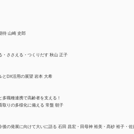
待 山崎 史郎
・ささえる・つくりだす 秋山 正子
とDX活用の展望 岩本 大希
と多職種連携で高齢者を支える！
取りの多様化に備える 常盤 朝子
後の発展に向けて大いに語る 石田 昌宏・田母神 裕美・髙砂 裕子・佐藤