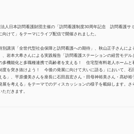
財団法人日本訪問看護財団主催の「訪問看護制度30周年記念 訪問看護サミ
に向けて」をテーマにライブ配信で開催されました。
特別講演「全世代型社会保障と訪問看護への期待」、秋山正子さんに
」、岩本大希さんによる実践報告「訪問看護ステーションの経営モデル
の多機能化と多職種連携で高齢者を支える！ 住宅型有料老人ホームと
制度を突き抜けよう！ 今後の発展に向けて大いに語る」において、石
える」、平原優美さんを座長に石田昌宏さん・田母神裕美さん・髙砂裕
発展を考える」をテーマでのディスカッションの様子を載録します。さ
いただきます。