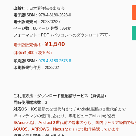
出版社
日本看護協会出版会
電子版ISBN
978-4-8180-2623-0
電子版発売日
2023/02/27
ページ数
80ページ
判型
A4変
フォーマット
PDF（パソコンへのダウンロード不可）
¥1,540
電子版販売価格：
(本体¥1,400＋税10％)
印刷版ISBN
978-4-8180-2573-8
印刷版発行年月
2023/02
ご利用方法
ダウンロード型配信サービス（買切型）
同時使用端末数
3
対応OS
iOS最新の２世代前まで / Android最新の２世代前まで
※コンテンツの使用にあたり、専用ビューアisho.jpが必要
※Androidは、Android２世代前の端末のうち、国内キャリア経由で販
AQUOS、ARROWS、Nexusなど）にて動作確認しています
必要メモリ容量
46 MB以上