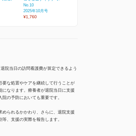
No.10
No.9
N
2025年10月号
2025年9月号
2
¥1,760
¥1,760
¥
、退院当日の訪問看護費が算定できるよう
必要な処置やケアを継続して行うことが
能になります。療養者が退院当日に支援
入院の予防においても重要です。
求められるかかわり、さらに、退院支援
割等、支援の実際を報告します。