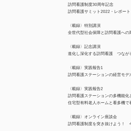
訪問看護制度30周年記念
訪問看護サミット2022・レポート
〈載録〉特別講演
全世代型社会保障と訪問看護への期
〈載録〉記念講演
進化し深化する訪問看護 つながる
〈載録〉実践報告1
訪問看護ステーションの経営モデル
〈載録〉実践報告2
訪問看護ステーションの多機能化
住宅型有料老人ホームと看多機で看
〈載録〉オンライン座談会
訪問看護制度を突き抜けよう！ 今