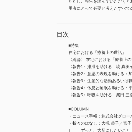
ただし、報告を読んでいただくと
用者にとって必要と考えたすべて
目次
■特集
在宅における「療養上の世話」
〈総論〉 在宅における「療養上の
〈報告1〉排泄を助ける：塙 真美
〈報告2〉意思の表現を助ける：加
〈報告3〉生産的な活動あるいは職
〈報告4〉休息と睡眠を助ける：平
〈報告5〉呼吸を助ける：柴田 三
■COLUMN
・ニュース手帳：株式会社グローバ
・折々のはなし：大槻 恭子／宮子
］ ずっと、大切にしたいこと