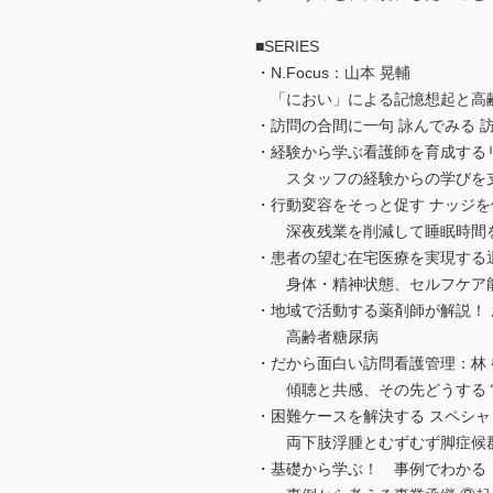
■SERIES
・N.Focus：山本 晃輔
「におい」による記憶想起と高
・訪問の合間に一句 詠んでみる 訪
・経験から学ぶ看護師を育成する
スタッフの経験からの学びを支
・行動変容をそっと促す ナッジを
深夜残業を削減して睡眠時間を
・患者の望む在宅医療を実現する退
身体・精神状態、セルフケア能
・地域で活動する薬剤師が解説！ 
高齢者糖尿病
・だから面白い訪問看護管理：林 
傾聴と共感、その先どうする
・困難ケースを解決する スペシャ
両下肢浮腫とむずむず脚症候群
・基礎から学ぶ！ 事例でわかる！