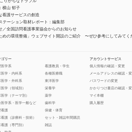
こりがちなトラブル
：横山 郁子
看護サービスの創造
ナースステーション取材レポート：編集部
せ／全国訪問看護事業協会からのお知らせ
ための環境整備」ウェブサイト開設のご紹介 〜ぜひ参考にしてみてくだ
テゴリー
アカウントサービス
礎医学系
看護教員・学生
個人情報の確認・変更
床医学・内科系
各種医療職
メールアドレスの確認・変
床医学・外科系
東洋医学
パスワードの変更
床医学（領域別）
栄養学
かかりつけ書店の確認・変
床医学（テーマ別）
薬学
マイ本棚
会医学系・医学一般など
歯科学
購入履歴
礎看護
保健・体育
床看護（診療科・技術）
セット・雑誌年間購読
床看護（専門別）
雑誌