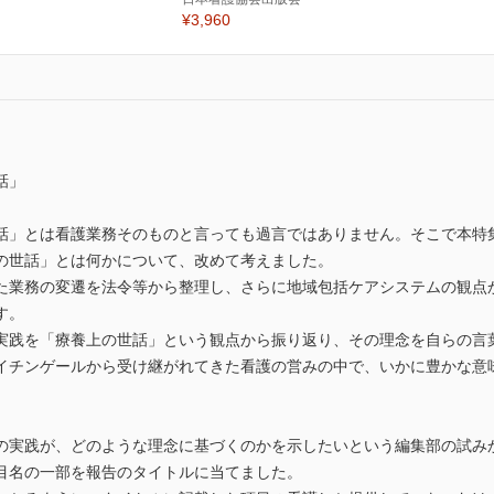
¥3,960
話」
話」とは看護業務そのものと言っても過言ではありません。そこで本特
の世話」とは何かについて、改めて考えました。
た業務の変遷を法令等から整理し、さらに地域包括ケアシステムの観点
す。
実践を「療養上の世話」という観点から振り返り、その理念を自らの言
イチンゲールから受け継がれてきた看護の営みの中で、いかに豊かな意
の実践が、どのような理念に基づくのかを示したいという編集部の試み
目名の一部を報告のタイトルに当てました。