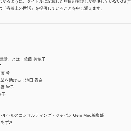
わかるように、タイトルに記載した項目の看護しか提供していないわけ
の「療養上の世話」を提供していることを申し添えます。
世話」とは：佐藤 美穂子
子
藤 希
業を助ける：池田 香奈
野 智子
奈子
ルヘルスコンサルティング・ジャパン Gem Med編集部
 あずさ