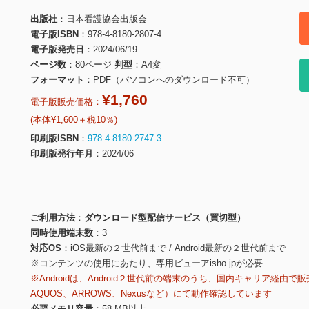
出版社
日本看護協会出版会
電子版ISBN
978-4-8180-2807-4
電子版発売日
2024/06/19
ページ数
80ページ
判型
A4変
フォーマット
PDF（パソコンへのダウンロード不可）
¥1,760
電子版販売価格：
(本体¥1,600＋税10％)
印刷版ISBN
978-4-8180-2747-3
印刷版発行年月
2024/06
ご利用方法
ダウンロード型配信サービス（買切型）
同時使用端末数
3
対応OS
iOS最新の２世代前まで / Android最新の２世代前まで
※コンテンツの使用にあたり、専用ビューアisho.jpが必要
※Androidは、Android２世代前の端末のうち、国内キャリア経由で販
AQUOS、ARROWS、Nexusなど）にて動作確認しています
必要メモリ容量
58 MB以上