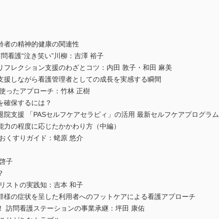
齢者の精神的健康の関連性
問看護“泣き笑い”川柳：吉澤 裕子
リフレクション支援のわざとコツ：内田 敦子・和田 麻美
援しながら看護管理者としての成長を実感する瞬間
使ったアプローチ：竹林 正樹
確保するには？
院支援 「PASセルフケアセラピィ」の活用 最新セルフケアプログラム
力の程度に応じたかかわり方（中編）
おくすりガイド：蛯原 悠介
啓子
？
リストの実践知：吉本 和子
様の症状を呈した利用者へのフットケアによる看護アプローチ
 訪問看護ステーションの事業承継：坪田 康佑