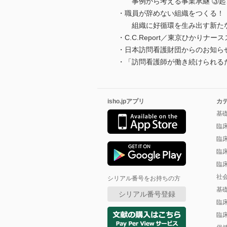
事例から考える事業承継 ③起
・職員が辞めない組織をつくる！
組織に好循環を生み出す新たな
・C.C.Report／東京ひかり
・日本訪問看護財団からのお知ら
・「訪問看護師が働き続けられる
isho.jpアプリ
カ
基
臨
臨
臨
臨
社
シリアル番号をお持ちの方
基
シリアル番号登録
臨
臨