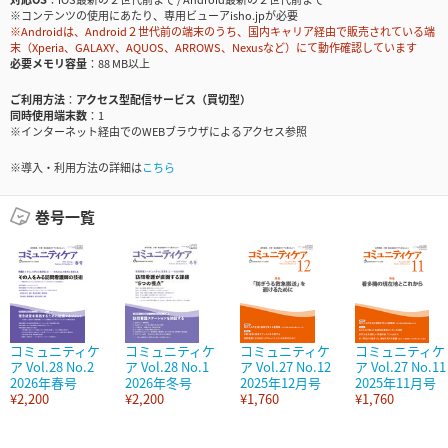
※コンテンツの使用にあたり、専用ビューアisho.jpが必要
※Androidは、Android２世代前の端末のうち、国内キャリア経由で販売されている端
末（Xperia、GALAXY、AQUOS、ARROWS、Nexusなど）にて動作確認しています
必要メモリ容量
88 MB以上
ご利用方法
アクセス型配信サービス（買切型）
同時使用端末数
1
※インターネット経由でのWEBブラウザによるアクセス参照
※導入・利用方法の詳細は
こちら
巻号一覧
コミュニティケ
コミュニティケ
コミュニティケ
コミュニティケ
ア Vol.28 No.2
ア Vol.28 No.1
ア Vol.27 No.12
ア Vol.27 No.11
2026年春号
2026年冬号
2025年12月号
2025年11月号
¥2,200
¥2,200
¥1,760
¥1,760