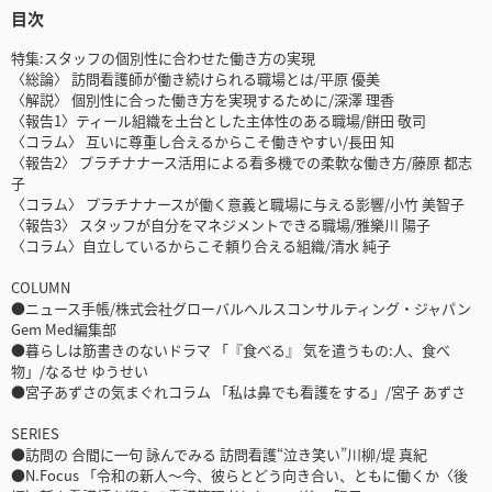
目次
特集:スタッフの個別性に合わせた働き方の実現
〈総論〉 訪問看護師が働き続けられる職場とは/平原 優美
〈解説〉 個別性に合った働き方を実現するために/深澤 理香
〈報告1〉ティール組織を土台とした主体性のある職場/餅田 敬司
〈コラム〉 互いに尊重し合えるからこそ働きやすい/長田 知
〈報告2〉 プラチナナース活用による看多機での柔軟な働き方/藤原 都志
子
〈コラム〉 プラチナナースが働く意義と職場に与える影響/小竹 美智子
〈報告3〉 スタッフが自分をマネジメントできる職場/雅樂川 陽子
〈コラム〉自立しているからこそ頼り合える組織/清水 純子
COLUMN
●ニュース手帳/株式会社グローバルヘルスコンサルティング・ジャパン
Gem Med編集部
●暮らしは筋書きのないドラマ 「『食べる』 気を遣うもの:人、食べ
物」/なるせ ゆうせい
●宮子あずさの気まぐれコラム 「私は鼻でも看護をする」/宮子 あずさ
SERIES
●訪問の 合間に一句 詠んでみる 訪問看護“泣き笑い”川柳/堤 真紀
●N.Focus 「令和の新人〜今、彼らとどう向き合い、ともに働くか〈後