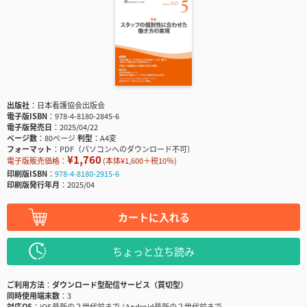
出版社
日本看護協会出版会
電子版ISBN
978-4-8180-2845-6
電子版発売日
2025/04/22
ページ数
80ページ
判型
A4変
フォーマット
PDF（パソコンへのダウンロード不可）
¥1,760
電子版販売価格：
(本体¥1,600＋税10％)
印刷版ISBN
978-4-8180-2915-6
印刷版発行年月
2025/04
カートに入れる
ちょっと立ち読み
ご利用方法
ダウンロード型配信サービス（買切型）
同時使用端末数
3
対応OS
iOS最新の２世代前まで / Android最新の２世代前まで