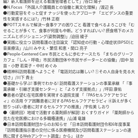
編〉新人看護師を迎える看護管理者として」/谷口 陽子
●N.Focus 「外国人介護職員との協働と異文化理解」/渡辺 長
●行動変容をそっと促す ナッジを使ったアプローチ 「エビデンスの重要
性を実感するには?」/竹林 正樹
●POTTスキルで解決〜食事ケアの困りごと 看護で食べるよろこびを「む
せることが多くて、食事が何度も中断。どうすればいい? 摂食嚥下のメカ
ニズムとポジショニング(姿勢調整)」/迫田 綾子
●実践に役立つ 訪問看護の注目論文 「認知症の行動・心理症状(BPSD)と
音楽療法」/山川 みやえ・繁信 和恵・関口 亮子
●People-Centered Care 市民とともに歩むナースたち 「まちのグリーフ
カフェ『しん・呼吸』市民活動団体や市民サポーターとの協働」/田中 加
苗・小野 若菜子・中村 めぐみ
●精神科訪問看護へようこそ 「電話対応は難しい? ①その人自身を見る大
切さ」/川下 貴士
●基礎から学ぶ! 事例でわかる! 訪問看護ステーションの事業承継 「『事
業承継・引継ぎ支援センター』と『よろず支援拠点』」/坪田 康佑
●患者の望む在宅医療を実現する退院支援 「『PASセルフケアセラピ
ィ』の活用 ケア困難患者に対するPASセルフケアセラピィ ④訴えが多く
怒りっぽい患者に対するセルフケアの推進」/宇佐美 しおり
●〈最終回〉地域で活動する薬剤師が解説! おくすりガイド 「薬剤師から
見た在宅医療における多職種連携」/山浦 竜雄
●日本訪問看護財団からのお知らせ 「日本訪問看護財団令和6年度事業
『訪問看護指示書の交付に係る医療機関及び訪問看護ステーションの連
携に関するWebアンケート調査』から」 ほか