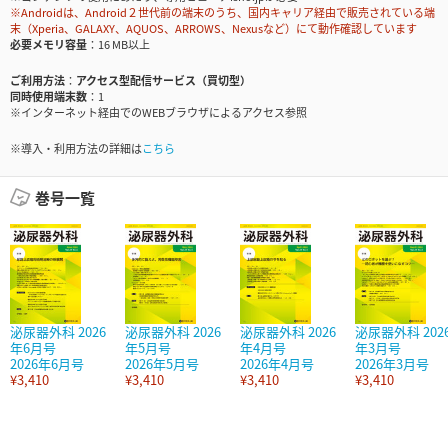
※Androidは、Android２世代前の端末のうち、国内キャリア経由で販売されている端
末（Xperia、GALAXY、AQUOS、ARROWS、Nexusなど）にて動作確認しています
必要メモリ容量
16 MB以上
ご利用方法
アクセス型配信サービス（買切型）
同時使用端末数
1
※インターネット経由でのWEBブラウザによるアクセス参照
※導入・利用方法の詳細は
こちら
巻号一覧
泌尿器外科 2026
泌尿器外科 2026
泌尿器外科 2026
泌尿器外科 202
年6月号
年5月号
年4月号
年3月号
2026年6月号
2026年5月号
2026年4月号
2026年3月号
¥3,410
¥3,410
¥3,410
¥3,410