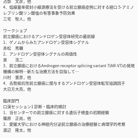
占部 文彦，他
4．低線量率密封小線源療法を受ける前立腺癌症例に対する経口 5-アミノ
レブリン酸リン酸塩の有害事象予防効果
三宅 牧人，他
ワークショプ
前立腺癌におけるアンドロゲン受容体研究の最前線
1．ゲノムからみたアンドロゲン受容体シグナル
赤松 秀輔
2．アンドロゲン受容体シグナルの両価性
泉 浩二
3．前立腺癌におけるAndrogen receptor splicing variant 7(AR-V7)の発現
機構の解明─新たな治療方法を目指して─
川村 憲彦，他
4．去勢抵抗性前立腺癌に関与するアンドロゲン受容体転写協調因子
大日方大亮，他
臨床部門
口演セッション1 診断・臨床的検討
1．当センターでの前立腺癌に対する遺伝子検査の初期経験
篠原 正尚，他
2．愛媛大学における神経内分泌前立腺癌の治療経験と病理学的考察
渡辺 隆太，他