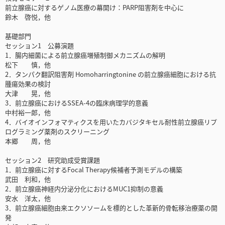
前立腺癌に対するゲノム医療の幕開け：PARP阻害剤を中心に
鈴木 啓悦，他
基礎部門
セッション1 公募演題
1．腸内細菌による前立腺癌増殖制御メカニズムの解明
松下 慎，他
2．タンパク翻訳阻害剤 Homoharringtonine の前立腺癌細胞における抗
腫瘍効果の検討
大津 晃，他
3．前立腺癌におけるSSEA-4の臨床病理学的意義
中村裕一郎，他
4．バイオインフォマティクスを用いたカバジタキセル耐性前立腺癌リプ
ログラミング薬剤のスクリーニング
本郷 周，他
セッション2 研究助成受賞課題
1．前立腺癌に対するFocal Therapy候補者予測モデルの構築
武田 利和，他
2．前立腺癌神経内分泌分化におけるMUC1抑制の意義
安水 洋太，他
3．前立腺癌細胞由来エクソソームを標的とした革新的骨転移治療薬の開
発