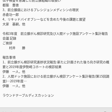
伝子検査を意識した前立腺組織の取扱い
都築 豊徳
3．前立腺癌におけるプレシジョンメディシンの現状
赤倉功一郎
4．リキッドバイオプシーなどを含めた今後の課題と展望
大家 基嗣，他
令和3年度 前立腺がん検診研究及び人間ドック施設アンケート集計報告
会議 記録
ご挨拶
村井 勝
報告事項
1．前立腺がん検診研究進捗状況報告:新たに計画された後ろ向き研究の概
要と2019年度伊勢崎コホートの検診結果
伊藤 一人，他
2．人間ドック施設における前立腺がん検診アンケート集計報告(第15回調
査)─2019年度─
伊藤 一人，他
ラウンドテーブルディスカッション