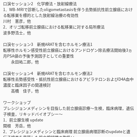
口演セッション2 化学療法・放射線療法
1．WB-MRIで診断したoligometastasisを伴う去勢抵抗性前立腺癌におけ
る転移巣を標的とした放射線治療の有効性
川村 憲彦，他
2．オリゴ転移前立腺癌における転移巣に対する局所療法
波多野浩士，他
口演セッション3 新規ARATを含むホルモン療法1
転移性ホルモン感受性前立腺癌におけるアンドロゲン除去療法開始後3ヵ
月PSA値の予後予測因子としての重要性
永田祐二郎，他
口演セッション4 新規ARATを含むホルモン療法2
転移性去勢感受性・抵抗性前立腺癌におけるアビラテロンおよびD4A血中
濃度と臨床因子の関連検討
高橋 佳子，他
ワークショップ
プレシジョンメディシンを目指した前立腺癌診療～生検，臨床病理，遺伝
子検査，リキッドバイオプシー～
1．前立腺生検 update
関根 芳岳，他
2．プレシジョンメディシンと臨床病理 前立腺癌病理診断のupdateと遺