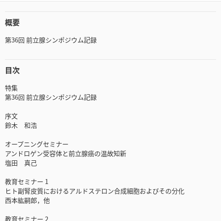
概要
第36回 前立腺シンポジウム記録
目次
特集
第36回 前立腺シンポジウム記録
序文
鈴木 和浩
オープニングセミナー
アンドロゲン受容体と前立腺癌の温故知新
塩田 真己
教育セミナー 1
ヒト副腎皮質におけるアルドステロン合成細胞およびその分化
西本紘嗣郎，他
教育セミナー 2