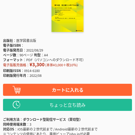
出版社
医学図書出版
電子版ISBN
電子版発売日
2022/08/29
ページ数
90ページ
判型
A4
フォーマット
PDF（パソコンへのダウンロード不可）
¥3,300
電子版販売価格：
(本体¥3,000＋税10％)
印刷版ISSN
0914-6180
印刷版発行年月
2022/08
カートに入れる
ちょっと立ち読み
ご利用方法
ダウンロード型配信サービス（買切型）
同時使用端末数
3
対応OS
iOS最新の２世代前まで / Android最新の２世代前まで
※コンテンツの使用にあたり、専用ビューアisho.jpが必要