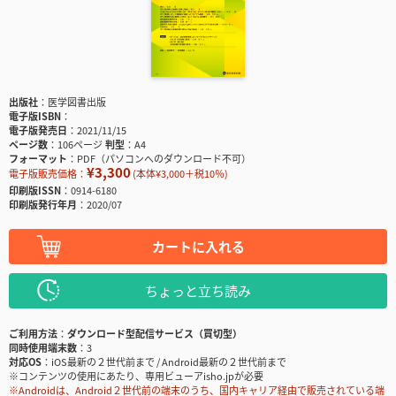
出版社
医学図書出版
電子版ISBN
電子版発売日
2021/11/15
ページ数
106ページ
判型
A4
フォーマット
PDF（パソコンへのダウンロード不可）
¥3,300
電子版販売価格：
(本体¥3,000＋税10％)
印刷版ISSN
0914-6180
印刷版発行年月
2020/07
カートに入れる
ちょっと立ち読み
ご利用方法
ダウンロード型配信サービス（買切型）
同時使用端末数
3
対応OS
iOS最新の２世代前まで / Android最新の２世代前まで
※コンテンツの使用にあたり、専用ビューアisho.jpが必要
※Androidは、Android２世代前の端末のうち、国内キャリア経由で販売されている端