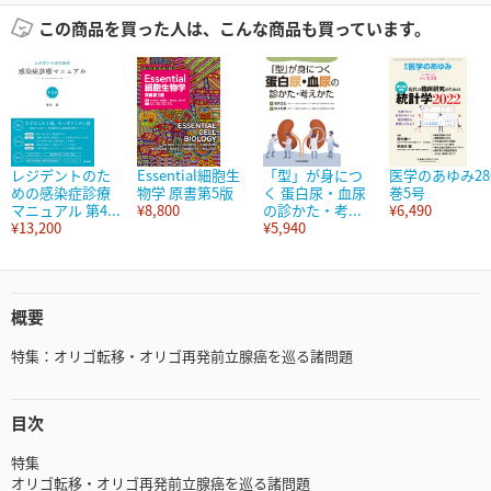
この商品を買った人は、こんな商品も買っています。
レジデントのた
Essential細胞生
「型」が身につ
医学のあゆみ28
めの感染症診療
物学 原書第5版
く 蛋白尿・血尿
巻5号
マニュアル 第4...
¥8,800
の診かた・考...
¥6,490
¥13,200
¥5,940
概要
特集：オリゴ転移・オリゴ再発前立腺癌を巡る諸問題
目次
特集
オリゴ転移・オリゴ再発前立腺癌を巡る諸問題