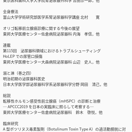
東京医科歯科大学大学院腎泌尿器外科学 吉田宗一郎，他
全身療法
富山大学学術研究部医学系腎泌尿器科学講座 北村 寛
オリゴ転移前立腺癌診療に関する今後の展望
東邦大学医療センター佐倉病院泌尿器科 内海 孝信，他
連載
第115回 泌尿器科領域におけるトラブルシューティング
HoLEP での尿管口損傷
東邦大学医療センター大森病院泌尿器科 山辺 史人，他
溺と淋（巻之四）
明治初期の泌尿器科医史
日本大学医学部泌尿器科学系泌尿器科学分野 岡田 清己，他
総説
転移性ホルモン感受性前立腺癌（mHSPC）の診断と治療
─ APCCC2019 を日本の実臨床に照らして考察する─
東邦大学医療センター佐倉病院泌尿器科 鈴木 啓悦，他
臨床研究
A 型ボツリヌス毒素製剤（Botulinum Toxin Type A）の過活動膀胱に対