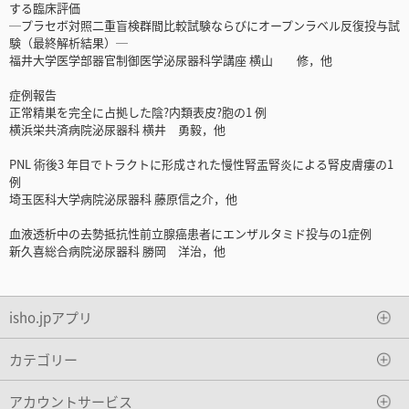
する臨床評価
─プラセボ対照二重盲検群間比較試験ならびにオープンラベル反復投与試
験（最終解析結果）─
福井大学医学部器官制御医学泌尿器科学講座 横山 修，他
症例報告
正常精巣を完全に占拠した陰?内類表皮?胞の1 例
横浜栄共済病院泌尿器科 横井 勇毅，他
PNL 術後3 年目でトラクトに形成された慢性腎盂腎炎による腎皮膚瘻の1
例
埼玉医科大学病院泌尿器科 藤原信之介，他
血液透析中の去勢抵抗性前立腺癌患者にエンザルタミド投与の1症例
新久喜総合病院泌尿器科 勝岡 洋治，他
isho.jpアプリ
カテゴリー
アカウントサービス