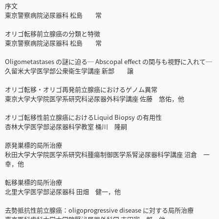
序文
東京警察病院泌尿器科 松島 常
オリゴ転移前立腺癌の分類と特徴
東京警察病院泌尿器科 松島 常
Oligometastases の謎に迫る─ Abscopal effect の関与も視野に入れて─
久留米大学医学部公衆衛生学講座 新部 譲
オリゴ転移・オリゴ再発前立腺癌におけるゲノム異常
東京大学大学院医学系研究科泌尿器外科学講座 佐藤 悠佑，他
オリゴ転移性前立腺癌におけるLiquid Biopsy の有用性
杏林大学医学部泌尿器科学教室 桶川 隆嗣
原発巣標的局所治療
秋田大学大学院医学系研究科腫瘍制御医学系腎泌尿器科学講座 沼倉 一
幸，他
転移巣標的局所治療
北里大学医学部泌尿器科 田畑 健一，他
去勢抵抗性前立腺癌：oligoprogressive disease に対する局所治療