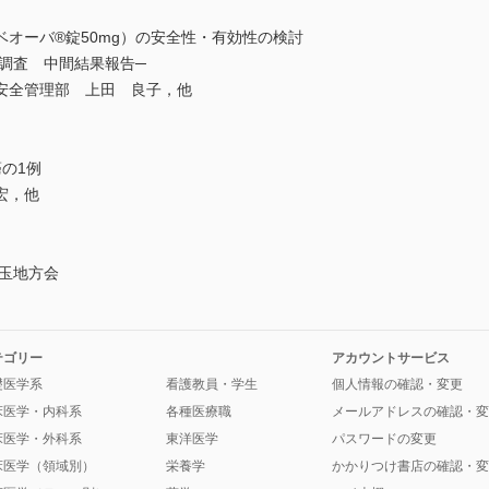
オーバ®錠50mg）の安全性・有効性の検討
績調査 中間結果報告─
安全管理部 上田 良子，他
の1例
宏，他
埼玉地方会
テゴリー
アカウントサービス
礎医学系
看護教員・学生
個人情報の確認・変更
床医学・内科系
各種医療職
メールアドレスの確認・変
床医学・外科系
東洋医学
パスワードの変更
床医学（領域別）
栄養学
かかりつけ書店の確認・変