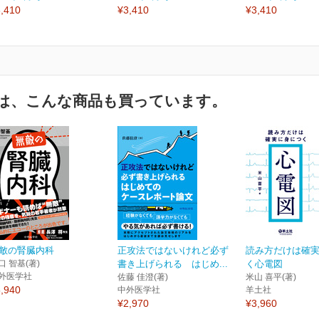
,410
¥3,410
¥3,410
は、こんな商品も買っています。
敵の腎臓内科
正攻法ではないけれど必ず
読み方だけは確
口 智基(著)
書き上げられる はじめ...
く心電図
外医学社
佐藤 佳澄(著)
米山 喜平(著)
,940
中外医学社
羊土社
¥2,970
¥3,960