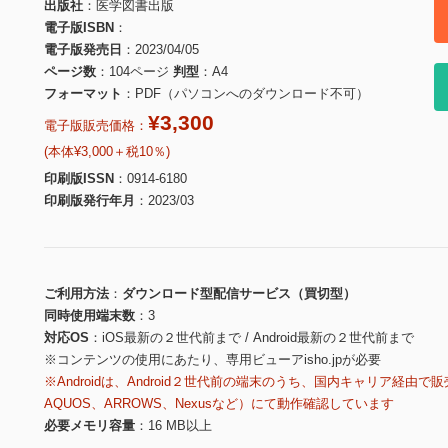
出版社
医学図書出版
電子版ISBN
電子版発売日
2023/04/05
ページ数
104ページ
判型
A4
フォーマット
PDF（パソコンへのダウンロード不可）
¥3,300
電子版販売価格：
(本体¥3,000＋税10％)
印刷版ISSN
0914-6180
印刷版発行年月
2023/03
ご利用方法
ダウンロード型配信サービス（買切型）
同時使用端末数
3
対応OS
iOS最新の２世代前まで / Android最新の２世代前まで
※コンテンツの使用にあたり、専用ビューアisho.jpが必要
※Androidは、Android２世代前の端末のうち、国内キャリア経由で販
AQUOS、ARROWS、Nexusなど）にて動作確認しています
必要メモリ容量
16 MB以上