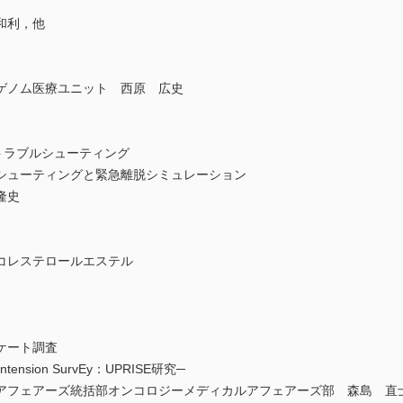
和利，他
ゲノム医療ユニット 西原 広史
トラブルシューティング
シューティングと緊急離脱シミュレーション
隆史
コレステロールエステル
ケート調査
eal Intension SurvEy：UPRISE研究─
アフェアーズ統括部オンコロジーメディカルアフェアーズ部 森島 直