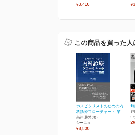
¥3,410
¥3
この商品を買った人
ホスピタリストのための内
無
科診療フローチャート 第...
谷
中
髙岸 勝繁(著)
¥5
シーニュ
¥8,800