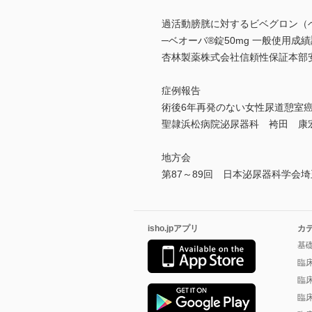
過活動膀胱に対するビベグロン（ベ
─ベオーバ®錠50mg 一般使用成
杏林製薬株式会社信頼性保証本部
症例報告
術後6年再発のない女性尿道憩室癌
聖隷浜松病院泌尿器科 袴田 康
地方会
第87～89回 日本泌尿器科学会
isho.jpアプリ
カ
基
臨
臨
臨