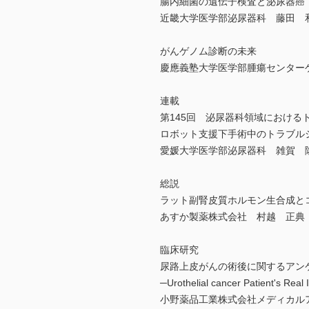
腸内細菌の遺伝子検査と泌尿器癌
近畿大学医学部泌尿器科 藤田 
がんゲノム診断の未来
慶應義塾大学医学部腫瘍センター
連載
第145回 泌尿器科領域における
ロボット支援下手術中のトラブル
愛媛大学医学部泌尿器科 雑賀 
総説
ラット副腎皮質ホルモン生合成と
あすか製薬株式会社 村越 正典
臨床研究
尿路上皮がんの術後に関するアン
─Urothelial cancer Patient's R
小野薬品工業株式会社メディカル