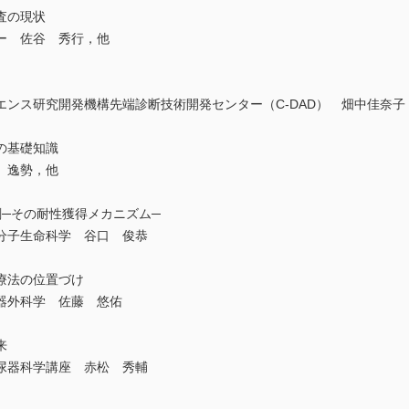
査の現状
ー 佐谷 秀行，他
ンス研究開発機構先端診断技術開発センター（C-DAD） 畑中佳奈子
の基礎知識
 逸勢，他
剤─その耐性獲得メカニズム─
分子生命科学 谷口 俊恭
療法の位置づけ
器外科学 佐藤 悠佑
来
尿器科学講座 赤松 秀輔