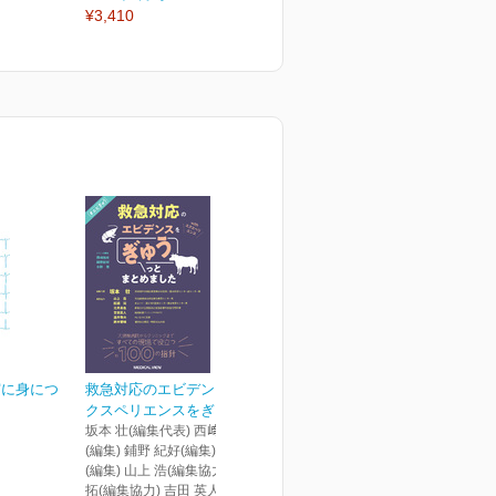
¥3,410
¥3,410
¥
実に身につ
救急対応のエビデンス・エ
クスペリエンスをぎゅう...
坂本 壮(編集代表) 西﨑 祐史
(編集) 鋪野 紀好(編集) 水野 篤
(編集) 山上 浩(編集協力) 舩越
拓(編集協力) 吉田 英人(編集