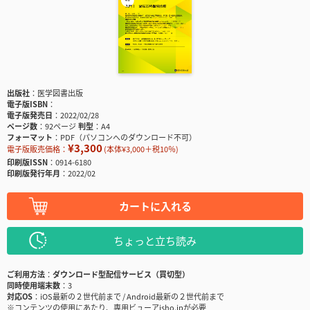
出版社
医学図書出版
電子版ISBN
電子版発売日
2022/02/28
ページ数
92ページ
判型
A4
フォーマット
PDF（パソコンへのダウンロード不可）
¥3,300
電子版販売価格：
(本体¥3,000＋税10％)
印刷版ISSN
0914-6180
印刷版発行年月
2022/02
カートに入れる
ちょっと立ち読み
ご利用方法
ダウンロード型配信サービス（買切型）
同時使用端末数
3
対応OS
iOS最新の２世代前まで / Android最新の２世代前まで
※コンテンツの使用にあたり、専用ビューアisho.jpが必要