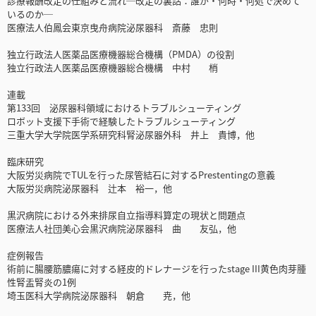
診療報酬改定の仕組みと流れ─改定の裏話：誰が・何時・何処で決めて
いるのか─
医療法人伯鳳会東京曳舟病院泌尿器科 斎藤 忠則
独立行政法人医薬品医療機器総合機構（PMDA）の役割
独立行政法人医薬品医療機器総合機構 中村 梢
連載
第133回 泌尿器科領域におけるトラブルシューティング
ロボット支援下手術で経験したトラブルシューティング
三重大学大学院医学系研究科腎泌尿器外科 井上 貴博，他
臨床研究
大阪労災病院でTULを行った尿管結石に対するPrestentingの意義
大阪労災病院泌尿器科 辻本 裕一，他
黒沢病院における外来排尿自立指導料算定の現状と問題点
医療法人社団美心会黒沢病院泌尿器科 曲 友弘，他
症例報告
術前に腸腰筋膿瘍に対する経皮的ドレナージを行ったstage III黄色肉芽腫
性腎盂腎炎の1例
埼玉医科大学病院泌尿器科 朝倉 尭，他