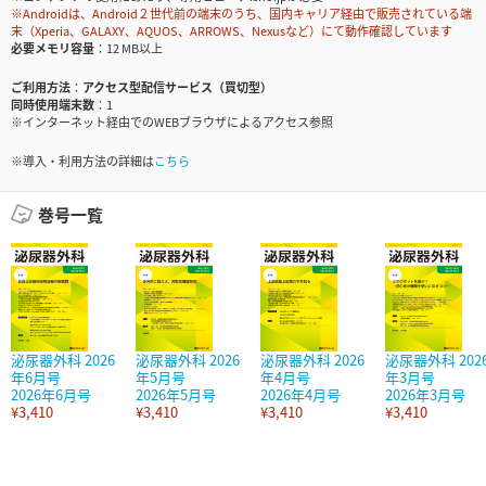
※Androidは、Android２世代前の端末のうち、国内キャリア経由で販売されている端
末（Xperia、GALAXY、AQUOS、ARROWS、Nexusなど）にて動作確認しています
必要メモリ容量
12 MB以上
ご利用方法
アクセス型配信サービス（買切型）
同時使用端末数
1
※インターネット経由でのWEBブラウザによるアクセス参照
※導入・利用方法の詳細は
こちら
巻号一覧
泌尿器外科 2026
泌尿器外科 2026
泌尿器外科 2026
泌尿器外科 202
年6月号
年5月号
年4月号
年3月号
2026年6月号
2026年5月号
2026年4月号
2026年3月号
¥3,410
¥3,410
¥3,410
¥3,410