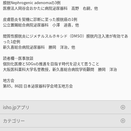
膀胱Nephrogenic adenomaの3例
医療法人岡谷会おかたに病院泌尿器科 高野 右嗣，他
皮膚筋炎を契機に診断に至った膀胱癌の1例
公立置賜総合病院泌尿器科 小澤 迪喜，他
間質性膀胱炎にジメチルスルホキシド（DMSO）膀胱内注入液が有効であ
った1症例
新久喜総合病院泌尿器科 勝岡 洋治，他
読者欄─医事放談
個別化医療とSDGsの推進を目指す時代を迎えて思うこと
大阪医科薬科大学名誉教授，新久喜総合病院学術顧問 勝岡 洋治
地方会
第85，86回 日本泌尿器科学会埼玉地方会
isho.jpアプリ
カテゴリー