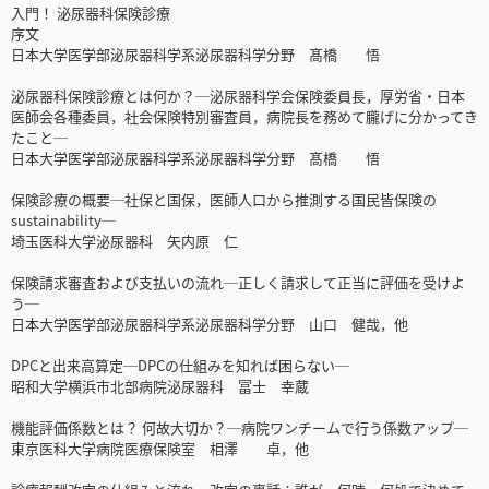
入門！ 泌尿器科保険診療
序文
日本大学医学部泌尿器科学系泌尿器科学分野 髙橋 悟
泌尿器科保険診療とは何か？─泌尿器科学会保険委員長，厚労省・日本
医師会各種委員，社会保険特別審査員，病院長を務めて朧げに分かってき
たこと─
日本大学医学部泌尿器科学系泌尿器科学分野 髙橋 悟
保険診療の概要─社保と国保，医師人口から推測する国民皆保険の
sustainability─
埼玉医科大学泌尿器科 矢内原 仁
保険請求審査および支払いの流れ─正しく請求して正当に評価を受けよ
う─
日本大学医学部泌尿器科学系泌尿器科学分野 山口 健哉，他
DPCと出来高算定─DPCの仕組みを知れば困らない─
昭和大学横浜市北部病院泌尿器科 冨士 幸蔵
機能評価係数とは？ 何故大切か？─病院ワンチームで行う係数アップ─
東京医科大学病院医療保険室 相澤 卓，他