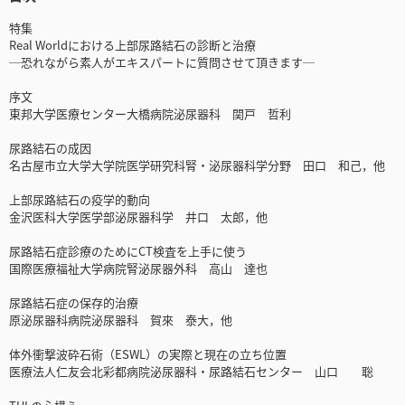
特集
Real Worldにおける上部尿路結石の診断と治療
─恐れながら素人がエキスパートに質問させて頂きます─
序文
東邦大学医療センター大橋病院泌尿器科 関戸 哲利
尿路結石の成因
名古屋市立大学大学院医学研究科腎・泌尿器科学分野 田口 和己，他
上部尿路結石の疫学的動向
金沢医科大学医学部泌尿器科学 井口 太郎，他
尿路結石症診療のためにCT検査を上手に使う
国際医療福祉大学病院腎泌尿器外科 高山 達也
尿路結石症の保存的治療
原泌尿器科病院泌尿器科 賀來 泰大，他
体外衝撃波砕石術（ESWL）の実際と現在の立ち位置
医療法人仁友会北彩都病院泌尿器科・尿路結石センター 山口 聡