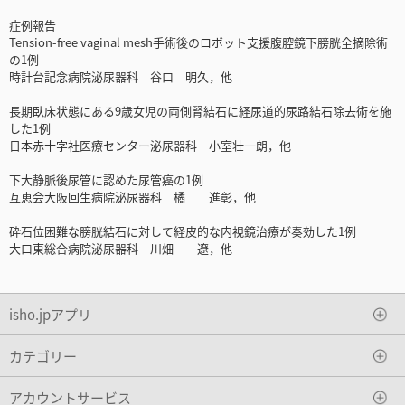
症例報告
Tension-free vaginal mesh手術後のロボット支援腹腔鏡下膀胱全摘除術
の1例
時計台記念病院泌尿器科 谷口 明久，他
長期臥床状態にある9歳女児の両側腎結石に経尿道的尿路結石除去術を施
した1例
日本赤十字社医療センター泌尿器科 小室壮一朗，他
下大静脈後尿管に認めた尿管癌の1例
互恵会大阪回生病院泌尿器科 橘 進彰，他
砕石位困難な膀胱結石に対して経皮的な内視鏡治療が奏効した1例
大口東総合病院泌尿器科 川畑 遼，他
isho.jpアプリ
カテゴリー
アカウントサービス