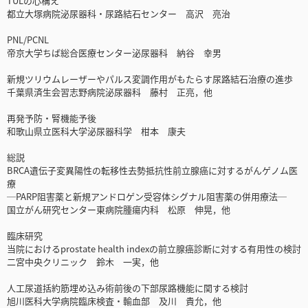
TULの心構え
都立大塚病院泌尿器科・尿路結石センター 高沢 亮治
PNL/PCNL
帝京大学ちば総合医療センター泌尿器科 納谷 幸男
新規ツリウムレーザーやパルス変調作用がもたらす尿路結石治療の進歩
千葉県済生会習志野病院泌尿器科 藤村 正亮，他
再発予防・腎機能予後
和歌山県立医科大学泌尿器科学 柑本 康夫
総説
BRCA遺伝子変異陽性の転移性去勢抵抗性前立腺癌に対するがんゲノム医
療
─PARP阻害薬と新規アンドロゲン受容体シグナル阻害薬の併用療法─
国立がん研究センター東病院腫瘍内科 松原 伸晃，他
臨床研究
当院におけるprostate health indexの前立腺癌診断に対する有用性の検討
二宮中央クリニック 鈴木 一実，他
人工尿道括約筋埋め込み術前後の下部尿路機能に関する検討
旭川医科大学病院臨床検査・輸血部 及川 貴允，他