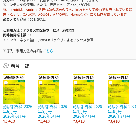
※コンテンツの使用にあたり、専用ビューアisho.jpが必要
※Androidは、Android２世代前の端末のうち、国内キャリア経由で販売されている端
末（Xperia、GALAXY、AQUOS、ARROWS、Nexusなど）にて動作確認しています
必要メモリ容量
36 MB以上
ご利用方法
アクセス型配信サービス（買切型）
同時使用端末数
1
※インターネット経由でのWEBブラウザによるアクセス参照
※導入・利用方法の詳細は
こちら
巻号一覧
泌尿器外科 2026
泌尿器外科 2026
泌尿器外科 2026
泌尿器外科 202
年6月号
年5月号
年4月号
年3月号
2026年6月号
2026年5月号
2026年4月号
2026年3月号
¥3,410
¥3,410
¥3,410
¥3,410