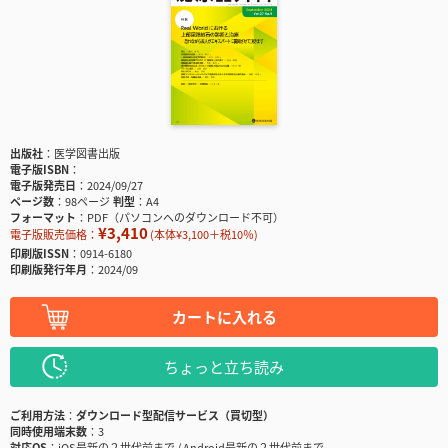
出版社
医学図書出版
電子版ISBN
電子版発売日
2024/09/27
ページ数
98ページ
判型
A4
フォーマット
PDF（パソコンへのダウンロード不可）
¥3,410
電子版販売価格：
(本体¥3,100＋税10％)
印刷版ISSN
0914-6180
印刷版発行年月
2024/09
カートに入れる
ちょっと立ち読み
ご利用方法
ダウンロード型配信サービス（買切型）
同時使用端末数
3
対応OS
iOS最新の２世代前まで / Android最新の２世代前まで