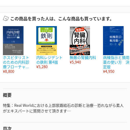
この商品を買った人は、こんな商品も買っています。
ホスピタリスト
内科レジデント
無敵の腎臓内科
病棟指示と頻用
のための内科診
の鉄則 第4版
¥5,940
薬の使い方 決
療フローチャ...
¥5,280
定版
¥8,800
¥4,950
概要
特集：Real Worldにおける上部尿路結石の診断と治療─恐れながら素人
がエキスパートに質問させて頂きます─
目次