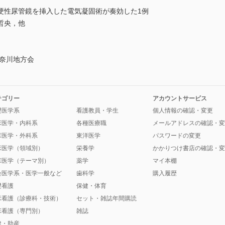
硬性尿管鏡を挿入した電気凝固術が奏効した1例
哲央，他
神奈川地方会
テゴリー
アカウントサービス
礎医学系
看護教員・学生
個人情報の確認・変更
床医学・内科系
各種医療職
メールアドレスの確認・変
床医学・外科系
東洋医学
パスワードの変更
床医学（領域別）
栄養学
かかりつけ書店の確認・変
床医学（テーマ別）
薬学
マイ本棚
会医学系・医学一般など
歯科学
購入履歴
礎看護
保健・体育
床看護（診療科・技術）
セット・雑誌年間購読
床看護（専門別）
雑誌
健・助産