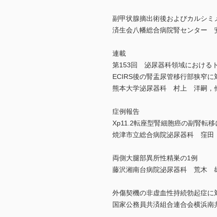
副甲状腺摘出術後およびカルシミメテ
済生会八幡総合病院腎センター 
連載
第153回 泌尿器科領域における
ECIRS後の腎盂尿管移行部狭窄
熊本大学泌尿器科 村上 洋嗣，
症例報告
Xp11.2転座型腎細胞癌の副腎
焼津市立総合病院泌尿器科 窪田
両側大腿部異所性精巣の1例
藤沢湘南台病院泌尿器科 荒木 
外傷契機の非虚血性持続勃起症に
国家公務員共済組合連合会横浜南