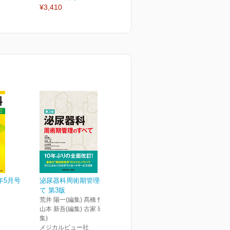
¥3,410
¥3,410
¥
年5月号
泌尿器科周術期管理のすべ
て 第3版
荒井 陽一(編集) 髙橋 悟(編集)
山本 新吾(編集) 古家 琢也(編
集)
メジカルビュー社