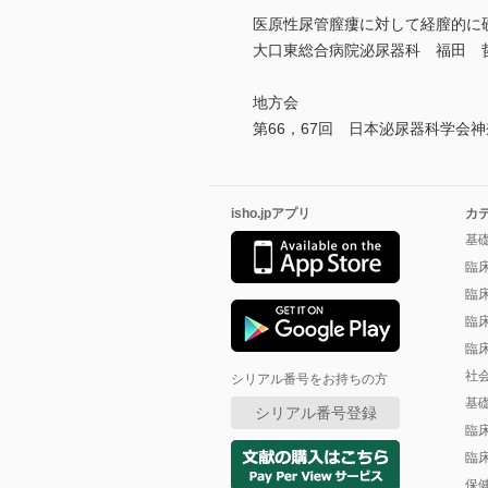
医原性尿管膣瘻に対して経膣的に
大口東総合病院泌尿器科 福田 
地方会
第66，67回 日本泌尿器科学会
isho.jpアプリ
カ
基
臨
臨
臨
臨
社
シリアル番号をお持ちの方
基
シリアル番号登録
臨
臨
保