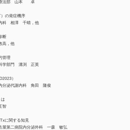
化療法部 山本 卓
T）の発症機序
内科 相澤 千晴，他
診断
教高，他
的管理
科学部門 溝渕 正英
2023）
内分泌代謝内科 角田 隆俊
とは
正智
Txに関する知見
古屋第二病院内分泌外科 一森 敏弘