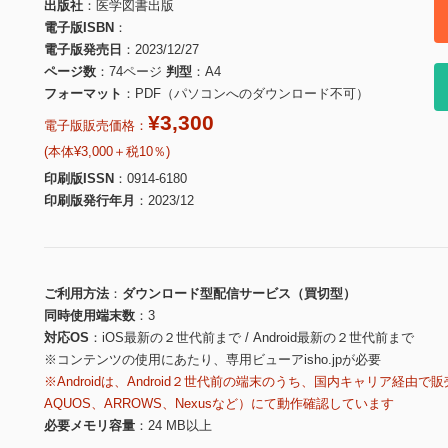
出版社
医学図書出版
電子版ISBN
電子版発売日
2023/12/27
ページ数
74ページ
判型
A4
フォーマット
PDF（パソコンへのダウンロード不可）
¥3,300
電子版販売価格：
(本体¥3,000＋税10％)
印刷版ISSN
0914-6180
印刷版発行年月
2023/12
ご利用方法
ダウンロード型配信サービス（買切型）
同時使用端末数
3
対応OS
iOS最新の２世代前まで / Android最新の２世代前まで
※コンテンツの使用にあたり、専用ビューアisho.jpが必要
※Androidは、Android２世代前の端末のうち、国内キャリア経由で販
AQUOS、ARROWS、Nexusなど）にて動作確認しています
必要メモリ容量
24 MB以上