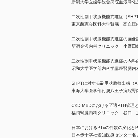
新潟大学医歯学総合病院血液浄
二次性副甲状腺機能亢進症（SHP
東京慈恵会医科大学腎臓・高血圧
二次性副甲状腺機能亢進症の画像
新宿金沢内科クリニック 小野田
二次性副甲状腺機能亢進症の内科
昭和大学医学部内科学講座腎臓内
SHPTに対する副甲状腺摘出術（AD
東海大学医学部付属八王子病院腎
CKD-MBDにおける至適PTH管理
福岡腎臓内科クリニック 谷口 
日本におけるPTxの件数の変化とP
日本赤十字社愛知医療センター名