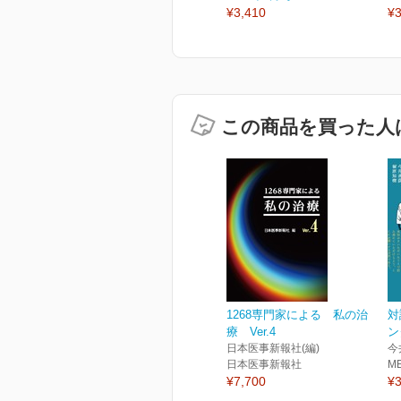
¥3,410
¥3
この商品を買った人
1268専門家による 私の治
対
療 Ver.4
ン
日本医事新報社(編)
今
日本医事新報社
M
¥7,700
¥3