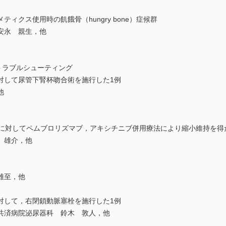
ィクス使用時の飢餓骨（hungry bone）症候群
安永 親生，他
トラブルシューティング
に対して尿管下腎杯吻合術を施行した1例
他
転移に対してペムブロリズマブ，アキシチニブ併用療法により縮小維持を得
 雄介，他
雄至，他
対して，右閉鎖動脈塞栓を施行した1例
共済病院泌尿器科 鈴木 敦人，他