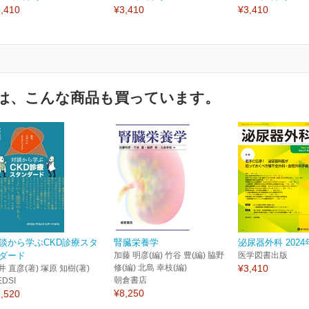
,410
¥3,410
¥3,410
は、こんな商品も買っています。
談から学ぶCKD診療スタ
腎臓栄養学
泌尿器外科 2024
ダード
加藤 明彦(編) 竹谷 豊(編) 脇野
医学図書出版
修(編) 北島 幸枝(編)
¥3,410
井 直彦(著) 塚原 知樹(著)
朝倉書店
EDSI
¥8,250
,520