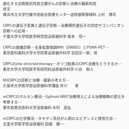
進化する去勢抵抗性前立腺がんの診断と治療の最新知見
序文
横浜市立大学付属市民総合医療センター泌尿器腎移植科 上村 博司
CRPCの遺伝子変異と遺伝子診断─治療標的遺伝子の同定やコンパニオン
診断への応用─
千葉大学大学院医学研究院泌尿器科学 坂本 信一
CRPCの画像診断─全身拡散強調MRI（DWIBS）とPSMA-PET─
東京医科歯科大学大学院腎泌尿器外科学 吉田宗一郎，他
CRPCのsite-directed therapy─オリゴ転移のCRPC治療をどうするか─
東京大学大学院医学系研究科泌尿器外科学 川合 剛人
M0CRPCの診断と治療─最新の考え方─
久留米大学医学部泌尿器科学講座 井川 掌
mCRPCのホルモン療法─Upfront ARAT治療導入による治療戦略の変化を
考察する─
東京慈恵会医科大学泌尿器科 木村 高弘
mCRPCの化学療法─タキサン系抗がん剤のエビデンスと使用方法─
北里大学医学部泌尿器科 田畑 健一