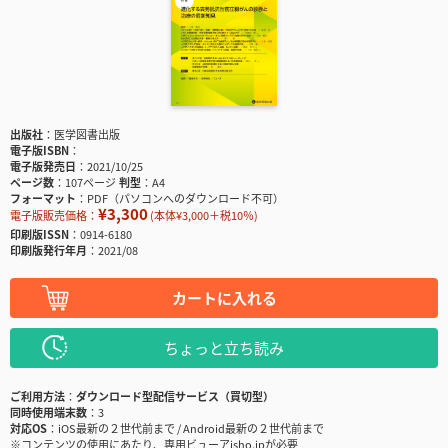
出版社
医学図書出版
電子版ISBN
電子版発売日
2021/10/25
ページ数
107ページ
判型
A4
フォーマット
PDF（パソコンへのダウンロード不可）
¥3,300
電子版販売価格：
(本体¥3,000＋税10％)
印刷版ISSN
0914-6180
印刷版発行年月
2021/08
カートに入れる
ちょっと立ち読み
ご利用方法
ダウンロード型配信サービス（買切型）
同時使用端末数
3
対応OS
iOS最新の２世代前まで / Android最新の２世代前まで
※コンテンツの使用にあたり、専用ビューアisho.jpが必要