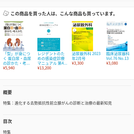
この商品を買った人は、こんな商品も買っています。
「型」が身につ
レジデントのた
泌尿器外科 2023
臨床泌尿器科
く 蛋白尿・血尿
めの感染症診療
年2月号
Vol.76 No.13
の診かた・考...
マニュアル 第4...
¥3,300
¥3,080
¥5,940
¥13,200
概要
特集：進化する去勢抵抗性前立腺がんの診断と治療の最新知見
目次
特集