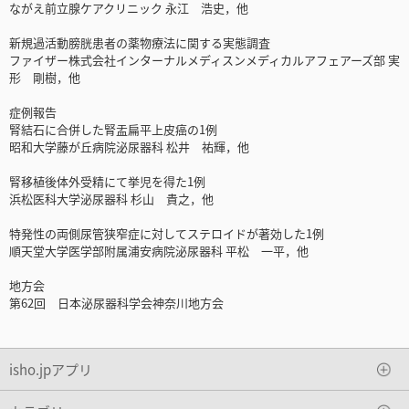
ながえ前立腺ケアクリニック 永江 浩史，他
新規過活動膀胱患者の薬物療法に関する実態調査
ファイザー株式会社インターナルメディスンメディカルアフェアーズ部 実
形 剛樹，他
症例報告
腎結石に合併した腎盂扁平上皮癌の1例
昭和大学藤が丘病院泌尿器科 松井 祐輝，他
腎移植後体外受精にて挙児を得た1例
浜松医科大学泌尿器科 杉山 貴之，他
特発性の両側尿管狭窄症に対してステロイドが著効した1例
順天堂大学医学部附属浦安病院泌尿器科 平松 一平，他
地方会
第62回 日本泌尿器科学会神奈川地方会
isho.jpアプリ