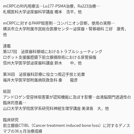
mCRPCのRI内用療法─Lu177-PSMA治療，Ra223治療─
札幌医科大学泌尿器科学講座 橋本 浩平，他
mCRPCに対するPARP阻害剤─コンパニオン診断，使用の実際─
横浜市立大学附属市民総合医療センター泌尿器・腎移植科 三好 康秀，
他
連載
第127回 泌尿器科領域におけるトラブルシューティング
ロボット支援腹腔鏡下前立腺摘除術における尿管損傷
信州大学医学部泌尿器科講座 鈴木 中，他
第36回 泌尿器科診療に役立つ周辺手技と処置
福井大学医学部附属病院救急科 秦 龍彦
総説
アンドロゲン受容体阻害薬が認知機能に及ぼす影響─血液脳関門透過性の
臨床的意義─
山口大学大学院医学系研究科神経生理学講座 美津島 大，他
臨床研究
前立腺癌CTIBL（Cancer treatment induced bone loss）に対するデノス
マブの36ヵ月治療成績