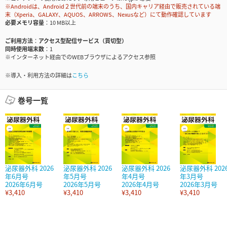
※Androidは、Android２世代前の端末のうち、国内キャリア経由で販売されている端
末（Xperia、GALAXY、AQUOS、ARROWS、Nexusなど）にて動作確認しています
必要メモリ容量
10 MB以上
ご利用方法
アクセス型配信サービス（買切型）
同時使用端末数
1
※インターネット経由でのWEBブラウザによるアクセス参照
※導入・利用方法の詳細は
こちら
巻号一覧
泌尿器外科 2026
泌尿器外科 2026
泌尿器外科 2026
泌尿器外科 202
年6月号
年5月号
年4月号
年3月号
2026年6月号
2026年5月号
2026年4月号
2026年3月号
¥3,410
¥3,410
¥3,410
¥3,410