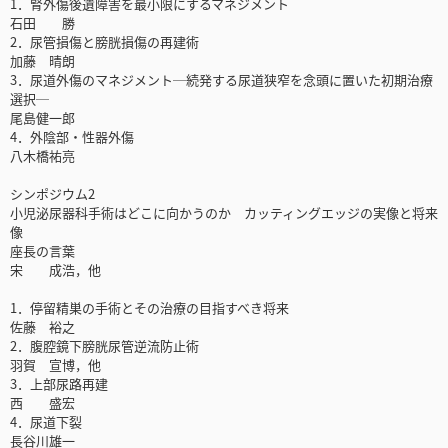
1．腎外傷後遺障害を最小限にするマネジメント
石田 勝
2．尿管損傷と膀胱損傷の再建術
加藤 晴朗
3．尿道外傷のマネジメント─続発する尿道狭窄を念頭に置いた初期治療
選択─
尾島健一郎
4．外陰部・性器外傷
八木橋祐亮
シンポジウム2
小児泌尿器科手術はどこに向かうのか カッティングエッジの実像と将来
像
座長の言葉
宋 成浩，他
1．停留精巣の手術とその治療の目指すべき将来
佐藤 裕之
2．腹腔鏡下膀胱尿管逆流防止術
羽賀 宣博，他
3．上部尿路再建
西 盛宏
4．尿道下裂
長谷川雄一