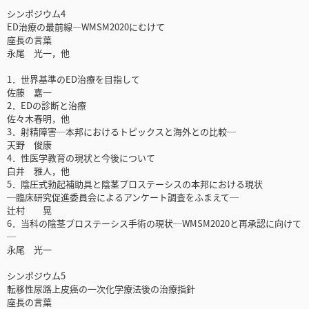
シンポジウム4
ED治療の最前線―WMSM2020にむけて
座長の言葉
永尾 光一，他
1．世界基準のED治療を目指して
佐藤 嘉一
2．EDの診断と治療
佐々木春明，他
3．射精障害─本邦におけるトピックスと海外との比較─
天野 俊康
4．性医学教育の現状と今後について
白井 雅人，他
5．陰圧式勃起補助具と陰茎プロステーシスの本邦における現状
─臨床研究促進委員会によるアンケート調査をふまえて─
辻村 晃
6．当科の陰茎プロステーシス手術の現状─WMSM2020と再承認に向けて
─
永尾 光一
シンポジウム5
転移性尿路上皮癌の一次化学療法後の治療指針
座長の言葉