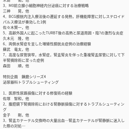
3．M0前立腺小細胞神経内分泌癌に対する治療戦略
三神 晃，他
4．BCG膀胱内注入療法後の遷延する発熱，肝機能障害に対しステロイド
パルス療法が奏効した1例
佐々木賢一，他
5．高齢外国人に起こったTURBT後の高熱と尿道周囲・陰?の激烈な炎症
久木元 隆，他
6．両側水腎症を呈した増殖性膀胱炎症例の治療経験
蘇武 竜太，他
7．高度な尿管狭窄，水腎症，腎盂腎炎を伴った重複腎盂尿管に対して下
半腎摘除術に至った症例
森田 順，他
特別企画 錬磨シリーズ4
泌尿器科トラブルシューティング
1．医原性尿路損傷に対する修復術の経験
佐塚 智和，他
2．腹腔鏡下腎摘除術における腎静脈損傷に対するトラブルシューティン
グ
金子 剛，他
3．腎盂カテーテル交換時の大量出血─腎盂カテーテルが腎静脈に迷入し
た際の対処─