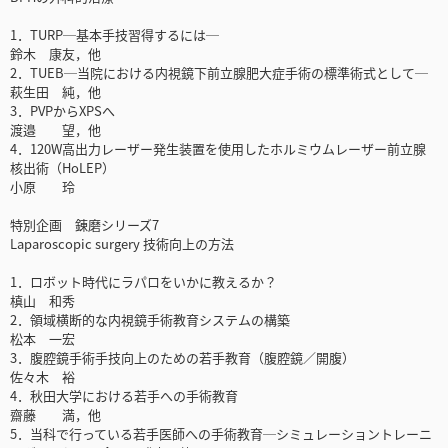
1．TURP─基本手技習得するには─
鈴木 康友，他
2．TUEB─当院における内視鏡下前立腺肥大症手術の標準術式として─
萩生田 純，他
3．PVPからXPSへ
渡邉 望，他
4．120W高出力レーザー発生装置を使用したホルミウムレーザー前立腺
核出術（HoLEP）
小原 玲
特別企画 錬磨シリーズ7
Laparoscopic surgery 技術向上の方法
1．ロボット時代にラパロをいかに教えるか？
槙山 和秀
2．領域横断的な内視鏡手術教育システムの構築
松本 一宏
3．腹腔鏡手術手技向上のための若手教育（腹腔鏡／開腹）
佐々木 裕
4．秋田大学における若手への手術教育
齋藤 満，他
5．当科で行っている若手医師への手術教育─シミュレーショントレーニ