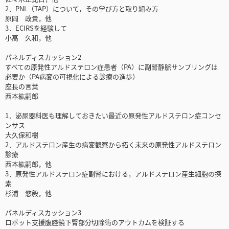
2．PNL（TAP）について，その学び方と取り組み方
原岡 政貴，他
3．ECIRSを経験して
小高 久和，他
パネルディスカッション2
すべての原発性アルドステロン症患者（PA）に副腎静脈サンプリングは
必要か（PA病変の可視化による診療の進歩）
座長の言葉
西本紘嗣郎
1．泌尿器科医も理解しておきたい最近の原発性アルドステロン症コンセ
ンサス
大久保和樹
2．アルドステロン産生の病変観察から拓く未来の原発性アルドステロン
診療
西本紘嗣郎，他
3．原発性アルドステロン症副腎における，アルドステロン産生細胞の探
索
杉浦 悠毅，他
パネルディスカッション3
ロボット支援腹腔鏡下腎部分切除術のアウトカムを検証する