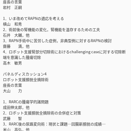
座長の言葉
岩村 正嗣
1．いま改めてRAPNの適応を考える
槙山 和秀
2．術前後の腎機能の変化，腎機能を温存するための工夫
石井 大輔，他
3．RAPN手術中に苦労した症例，非典型例に対するRAPNの検討
齋藤 満，他
4．ロボット支援腎部分切除術におけるchallenging caseに対する切除断
端を意識した腫瘍切除
高木 敏男
パネルディスカッション4
ロボット支援膀胱全摘除術
座長の言葉
大山 力
1．RARCの腫瘍学的諸問題
成田伸太郎，他
2．ロボット支援膀胱全摘除術の合併症と対策
武藤 智
3．RARC後の尿路変向術：現状と課題─回腸新膀胱の成績─
米山 高弘，他