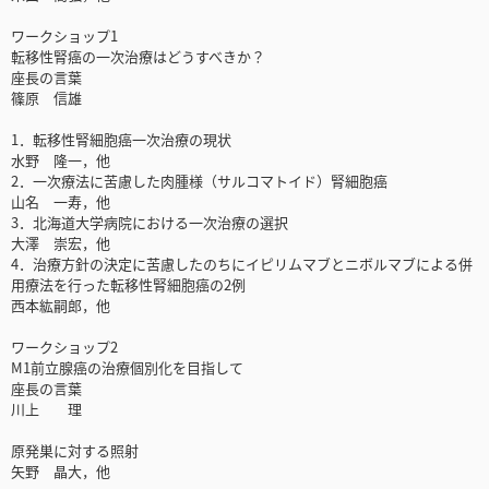
ワークショップ1
転移性腎癌の一次治療はどうすべきか？
座長の言葉
篠原 信雄
1．転移性腎細胞癌一次治療の現状
水野 隆一，他
2．一次療法に苦慮した肉腫様（サルコマトイド）腎細胞癌
山名 一寿，他
3．北海道大学病院における一次治療の選択
大澤 崇宏，他
4．治療方針の決定に苦慮したのちにイピリムマブとニボルマブによる併
用療法を行った転移性腎細胞癌の2例
西本紘嗣郎，他
ワークショップ2
M1前立腺癌の治療個別化を目指して
座長の言葉
川上 理
原発巣に対する照射
矢野 晶大，他