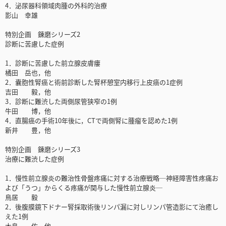
4．泌尿器科領域肉腫の外科的治療
影山 幸雄
特別企画 錬磨シリーズ2
診断に苦慮した症例
1．診断に苦慮した前立腺皮膚瘻
橘田 岳也，他
2．囊胞性腎癌と術前診断した腎杯憩室内移行上皮癌の1症例
吉田 毅，他
3．診断に難渋した両側尿管狭窄の1例
牛田 博，他
4．直腸癌の手術10年後に，CTで両側腎に腫瘤を認めた1例
新井 豊，他
特別企画 錬磨シリーズ3
治療に難渋した症例
1．慢性前立腺炎の難治性骨盤疼痛に対する治療戦略─神経障害性疼痛お
よび「うつ」からくる疼痛が関与した慢性前立腺炎─
鳥居 毅
2．後腹膜鏡下ドナー腎採取術後リンパ漏に対しリンパ管造影にて治癒し
えた1例
木島 佑，他