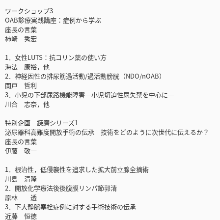
ワークショップ3
OAB診療実践講座：症例から学ぶ
座長の言葉
柿崎 秀宏
1．女性LUTS：抗コリン薬の使い方
海法 康裕，他
2．神経因性の排尿筋過活動/過活動膀胱（NDO/nOAB）
関戸 哲利
3．小児の下部尿路機能障害─小児切迫性尿失禁を中心に─
川合 志奈，他
特別企画 錬磨シリーズ1
泌尿器科高難度開放手術の伝承 技術をどのように次世代に伝えるか？
座長の言葉
伊藤 敬一
1．根治性，低侵襲性を追求した拡大前立腺全摘術
川島 清隆
2．開放化学療法後後腹膜リンパ節郭清
原林 透
3．下大静脈塞栓症例に対する手術技術の伝承
近藤 恒徳