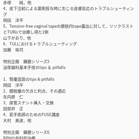
赤塚 純，他
4．皮下注射による薬剤投与時に生じる皮膚反応のトラブルシューティン
グ
岡田 洋平
5．Tension-free vaginal tapeの膀胱内tape露出に対して，リソクラスト
とTURisで治療し得た1例
山下かおり，他
6．TULにおけるトラブルシューティング
加藤 祐司
特別企画 錬磨シリーズ5
泌尿器科基本手技のtips ＆ pitfalls
1．腎瘻造設のtips & pitfalls
岡田 洋平
2．膀胱瘻の欠点と利点，その適応
矢内原 仁
3．尿管ステント挿入・交換
田部井 正
4．若手医師のためのFUSE講座
大村 美波，他
特別企画 錬磨シリーズ6
BPHの外科的治療