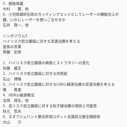
5．膀胱再建
中村 繁，他
6．小児尿路砕石術のカッティングエッジとしてレーザーの機能向上が
鍵，いかにレーザーを使いこなせるか
石井 啓一，他
シンポジウム3
ハイリスク前立腺癌に対する至適治療を考える
座長の言葉
斉藤 史郎
1．ハイリスク前立腺癌の病態とストラタジーの変化
佐藤 威文
2．ハイリスク前立腺癌に対する外照射
石山 博條
3．ハイリスク前立腺癌に対するLDR小線源治療の至適治療を考える
萬 篤憲
4．HDR小線源療法
吉岡 靖生，他
5．高リスク前立腺癌に対する粒子線治療の現状と可能性
秋元 哲夫
6．ネオアジュバント療法併用ロボット支援前立腺全摘除術
大山 力