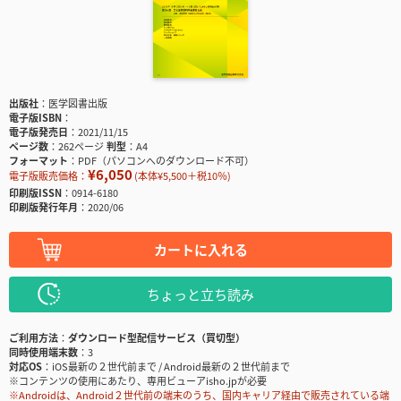
出版社
医学図書出版
電子版ISBN
電子版発売日
2021/11/15
ページ数
262ページ
判型
A4
フォーマット
PDF（パソコンへのダウンロード不可）
¥6,050
電子版販売価格：
(本体¥5,500＋税10％)
印刷版ISSN
0914-6180
印刷版発行年月
2020/06
カートに入れる
ちょっと立ち読み
ご利用方法
ダウンロード型配信サービス（買切型）
同時使用端末数
3
対応OS
iOS最新の２世代前まで / Android最新の２世代前まで
※コンテンツの使用にあたり、専用ビューアisho.jpが必要
※Androidは、Android２世代前の端末のうち、国内キャリア経由で販売されている端