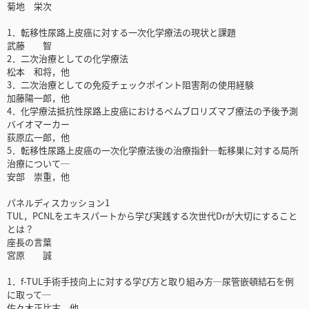
菊地 栄次
1．転移性尿路上皮癌に対する一次化学療法の現状と課題
武藤 智
2．二次治療としての化学療法
松本 和将，他
3．二次治療としての免疫チェックポイント阻害剤の使用経験
加藤陽一郎，他
4．化学療法抵抗性尿路上皮癌におけるペムブロリズマブ療法の予後予測
バイオマーカー
荻原広一郎，他
5．転移性尿路上皮癌の一次化学療法後の治療指針─転移巣に対する局所
治療について─
安部 崇重，他
パネルディスカッション1
TUL，PCNLをエキスパートから学び実践する次世代Drが大切にすること
とは？
座長の言葉
宮原 誠
1．f-TUL手術手技向上に対する学び方と取り組み方─尿管嵌頓結石を例
に取って─
佐々木正比古，他