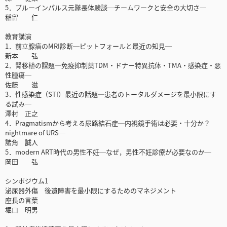
5．ブルーインパルス元隊長体験談─チームワークと安全の大切さ─
稲留 仁
教育講演
1．前立腺癌のMRI診断─ピットフォールと最近の知見─
新本 弘
2．腎移植の課題─免疫抑制薬TDM・ドナー特異抗体・TMA・感染症・悪
性腫瘍─
佐藤 滋
3．性感染症（STI）最近の話題─患者のトータルダメージを最小限にす
る試み─
澤村 正之
4．Pragmatismから考える尿路結石症─内視鏡手術は必要・十分か？
nightmare of URS─
諸角 誠人
5．modern ART時代の男性不妊─なぜ，男性不妊診療が必要なのか─
岡田 弘
シンポジウム1
泌尿器外傷 後遺障害を最小限にするためのマネジメント
座長の言葉
堀口 明男