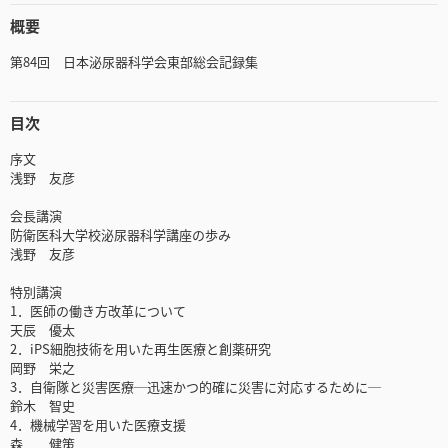
概要
第84回 日本泌尿器科学会東部総会記録集
目次
序文
浅野 友彦
会長講演
防衛医科大学校泌尿器科学講座の歩み
浅野 友彦
特別講演
1．医師の働き方改革について
天辰 優太
2．iPS細胞技術を用いた再生医療と創薬研究
岡野 栄之
3．自衛隊と災害医療─迅速かつ的確に災害に対応するために─
鈴木 智史
4．機械学習を用いた医療支援
森 健策