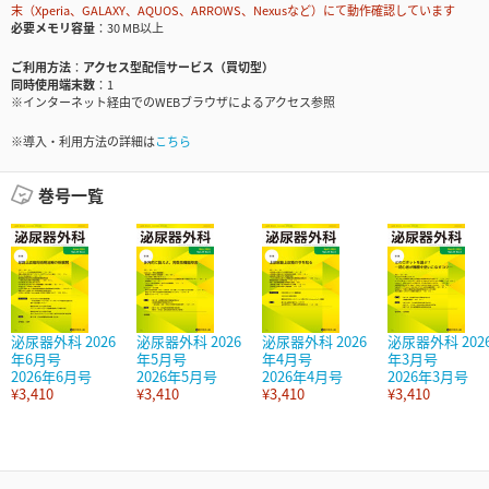
末（Xperia、GALAXY、AQUOS、ARROWS、Nexusなど）にて動作確認しています
必要メモリ容量
30 MB以上
ご利用方法
アクセス型配信サービス（買切型）
同時使用端末数
1
※インターネット経由でのWEBブラウザによるアクセス参照
※導入・利用方法の詳細は
こちら
巻号一覧
泌尿器外科 2026
泌尿器外科 2026
泌尿器外科 2026
泌尿器外科 202
年6月号
年5月号
年4月号
年3月号
2026年6月号
2026年5月号
2026年4月号
2026年3月号
¥3,410
¥3,410
¥3,410
¥3,410