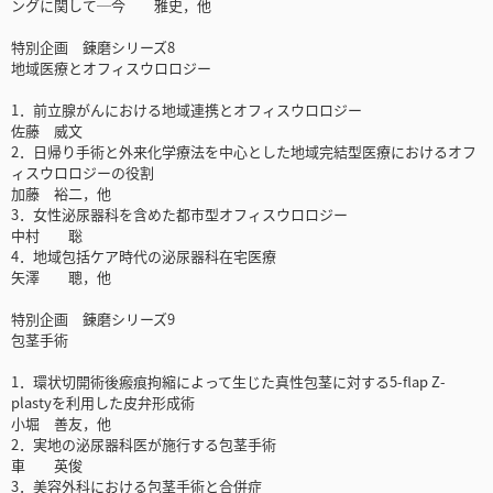
ングに関して─今 雅史，他
特別企画 錬磨シリーズ8
地域医療とオフィスウロロジー
1．前立腺がんにおける地域連携とオフィスウロロジー
佐藤 威文
2．日帰り手術と外来化学療法を中心とした地域完結型医療におけるオフ
ィスウロロジーの役割
加藤 裕二，他
3．女性泌尿器科を含めた都市型オフィスウロロジー
中村 聡
4．地域包括ケア時代の泌尿器科在宅医療
矢澤 聰，他
特別企画 錬磨シリーズ9
包茎手術
1．環状切開術後瘢痕拘縮によって生じた真性包茎に対する5-flap Z-
plastyを利用した皮弁形成術
小堀 善友，他
2．実地の泌尿器科医が施行する包茎手術
車 英俊
3．美容外科における包茎手術と合併症