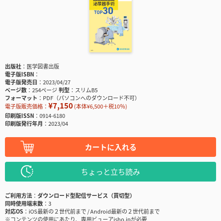
出版社
医学図書出版
電子版ISBN
電子版発売日
2023/04/27
ページ数
254ページ
判型
スリムB5
フォーマット
PDF（パソコンへのダウンロード不可）
¥7,150
電子版販売価格：
(本体¥6,500＋税10％)
印刷版ISSN
0914-6180
印刷版発行年月
2023/04
カートに入れる
ちょっと立ち読み
ご利用方法
ダウンロード型配信サービス（買切型）
同時使用端末数
3
対応OS
iOS最新の２世代前まで / Android最新の２世代前まで
※コンテンツの使用にあたり、専用ビューアisho.jpが必要