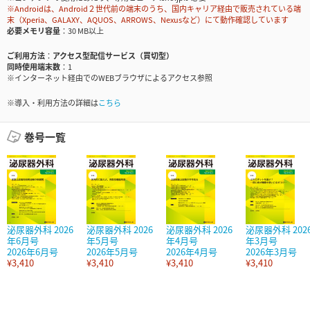
※Androidは、Android２世代前の端末のうち、国内キャリア経由で販売されている端
末（Xperia、GALAXY、AQUOS、ARROWS、Nexusなど）にて動作確認しています
必要メモリ容量
30 MB以上
ご利用方法
アクセス型配信サービス（買切型）
同時使用端末数
1
※インターネット経由でのWEBブラウザによるアクセス参照
※導入・利用方法の詳細は
こちら
巻号一覧
泌尿器外科 2026
泌尿器外科 2026
泌尿器外科 2026
泌尿器外科 202
年6月号
年5月号
年4月号
年3月号
2026年6月号
2026年5月号
2026年4月号
2026年3月号
¥3,410
¥3,410
¥3,410
¥3,410