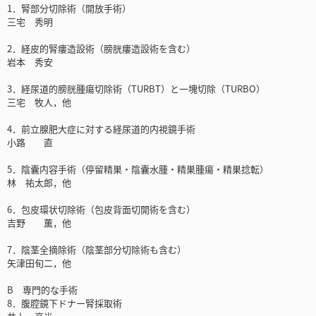
1．腎部分切除術（開放手術）
三宅 秀明
2．経皮的腎瘻造設術（膀胱瘻造設術を含む）
岩本 秀安
3．経尿道的膀胱腫瘍切除術（TURBT）と一塊切除（TURBO）
三宅 牧人，他
4．前立腺肥大症に対する経尿道的内視鏡手術
小路 直
5．陰囊内容手術（停留精巣・陰囊水腫・精巣腫瘍・精巣捻転）
林 祐太郎，他
6．包皮環状切除術（包皮背面切開術を含む）
吉野 薫，他
7．陰茎全摘除術（陰茎部分切除術も含む）
矢津田旬二，他
B 専門的な手術
8．腹腔鏡下ドナー腎採取術