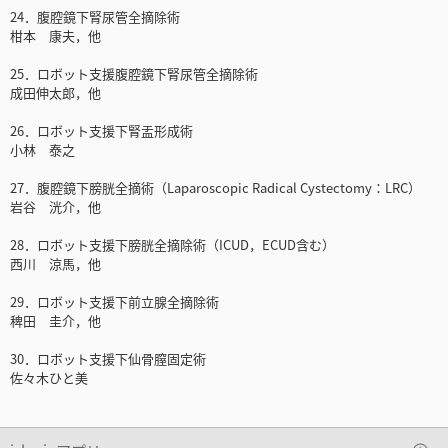
24．腹腔鏡下腎尿管全摘除術
柑本 康夫，他
25．ロボット支援腹腔鏡下腎尿管全摘除術
成田伸太郎，他
26．ロボット支援下腎盂形成術
小林 泰之
27．腹腔鏡下膀胱全摘術（Laparoscopic Radical Cystectomy：LRC）
岩谷 洸介，他
28．ロボット支援下膀胱全摘除術（ICUD，ECUD含む）
西川 涼馬，他
29．ロボット支援下前立腺全摘除術
稗田 圭介，他
30．ロボット支援下仙骨膣固定術
佐々木ひと美