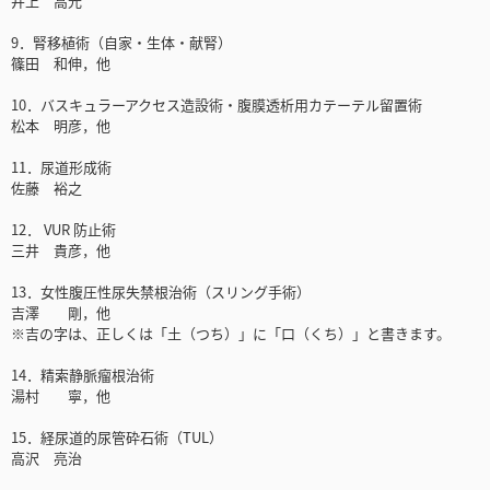
井上 高光
9．腎移植術（自家・生体・献腎）
篠田 和伸，他
10．バスキュラーアクセス造設術・腹膜透析用カテーテル留置術
松本 明彦，他
11．尿道形成術
佐藤 裕之
12． VUR 防止術
三井 貴彦，他
13．女性腹圧性尿失禁根治術（スリング手術）
吉澤 剛，他
※吉の字は、正しくは「土（つち）」に「口（くち）」と書きます。
14．精索静脈瘤根治術
湯村 寧，他
15．経尿道的尿管砕石術（TUL）
高沢 亮治