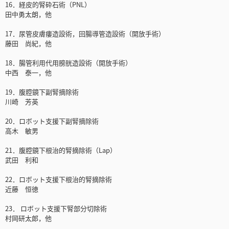
16．経皮的腎砕石術（PNL）
田中勇太朗，他
17．尿管皮膚瘻造設術，回腸導管造設術（開放手術）
藤田 尚紀，他
18．腸管利用代用膀胱造設術（開放手術）
中西 泰一，他
19．腹腔鏡下副腎摘除術
川崎 芳英
20．ロボット支援下副腎摘除術
高木 敏男
21．腹腔鏡下根治的腎摘除術（Lap）
武田 利和
22．ロボット支援下根治的腎摘除術
近藤 恒徳
23． ロボット支援下腎部分切除術
村岡研太郎，他