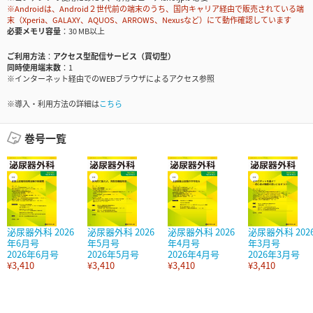
※Androidは、Android２世代前の端末のうち、国内キャリア経由で販売されている端
末（Xperia、GALAXY、AQUOS、ARROWS、Nexusなど）にて動作確認しています
必要メモリ容量
30 MB以上
ご利用方法
アクセス型配信サービス（買切型）
同時使用端末数
1
※インターネット経由でのWEBブラウザによるアクセス参照
※導入・利用方法の詳細は
こちら
巻号一覧
泌尿器外科 2026
泌尿器外科 2026
泌尿器外科 2026
泌尿器外科 202
年6月号
年5月号
年4月号
年3月号
2026年6月号
2026年5月号
2026年4月号
2026年3月号
¥3,410
¥3,410
¥3,410
¥3,410