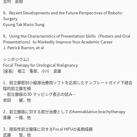
吉村 直樹
8．Recent Developments and the Future Perspecrives of Robotic
Surgery
Gyung Tak Mario Sung
9．Using the Characteristics of Presentation Skills（Posters and Oral
Presentations）to Markedly Improve Your Academic Career
J. Patrick Barron, et al
シンポジウム1
Focal Therapy for Urological Malignancy
[座長] 堀江 重郎，小川 良雄
1．前立腺密封小線源治療用ソフトを応用したテンプレートガイド下経会
陰的前立腺生検
―前立腺癌の3D マッピング表示の試み―
岩田 健，他
2．前立腺癌に対する部分治療としてのhemiablative brachytherapy
齋藤 一隆，他
3．限局性前立腺癌に対するFocal HIFUの長期成績
武藤 智，他