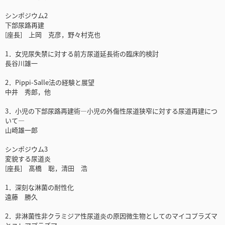
シンポジウム2
下部尿路再建
[座長] 上岡 克彦，野々村克也
1．女児尿失禁に対する前方尿道延長術の臨床的検討
長谷川雄一
2．Pippi-Salle法の経験と展望
中井 秀郎，他
3．小児の下部尿路再建術―小児の外傷性尿道狭窄に対する尿道再建につ
いて―
山崎雄一郎
シンポジウム3
変貌する尿道炎
[座長] 髙橋 聡，清田 浩
1．深刻な淋菌の耐性化
遠藤 勝久
2．非淋菌性非クラミジア性尿道炎の原因微生物としてのマイコプラズマ