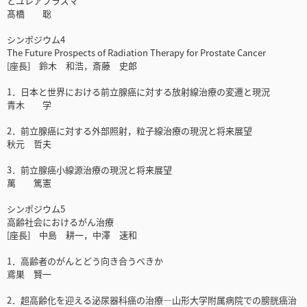
とユレアプラズマ
髙橋 聡
シンポジウム4
The Future Prospects of Radiation Therapy for Prostate Cancer
[座長] 鈴木 和浩，斎藤 史郎
1．日本と世界における前立腺癌に対する放射線治療の変遷と現況
青木 学
2．前立腺癌に対する外部照射，粒子線治療の現況と将来展望
秋元 哲夫
3．前立腺癌小線源治療の現況と将来展望
萬 篤憲
シンポジウム5
高齢社会におけるがん治療
[座長] 中島 耕一，中澤 速和
1．高齢者のがんとどう向き合うべきか
鳶巣 賢一
2．超高齢化を迎える泌尿器科癌の治療―山形大学附属病院での膀胱癌治