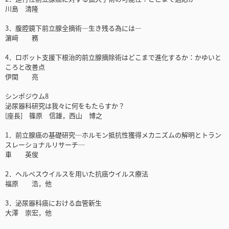
川島 清隆
3．腹腔鏡下前立腺全摘術―生き残る為には―
濵﨑 務
4．ロボット支援下根治的前立腺摘除術はどこまで進化するか：かゆいと
ころと改善点
伊関 亮
シンポジウム8
泌尿器科研究は我々に何をもたらすか？
[座長] 篠原 信雄，西山 博之
1．前立腺癌の基礎研究─ホルモン抵抗性獲得メカニズムの解明とトラン
スレーショナルリサーチ─
車 英俊
2．ヘルペスウイルスを用いた抗癌ウイルス療法
福原 浩，他
3．泌尿器科癌における血管新生
大澤 崇宏，他