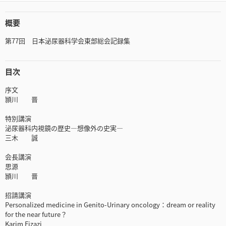
概要
第77回 日本泌尿器科学会東部総会記録集
目次
序文
頴川 晋
特別講演
泌尿器科内視鏡の歴史―想像外の史実―
三木 誠
会長講演
思源
頴川 晋
招請講演
Personalized medicine in Genito-Urinary oncology：dream or reality
for the near future？
Karim Fizazi