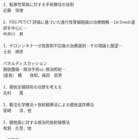
1．転移性腎癌に対する手術療法の役割
近藤 恒徳
2．FDG PET/CT 評価に基づいた進行性腎細胞癌の治療戦略―1st lineの選
択を中心に―
中井川 昇
3．チロシンキナーゼ阻害剤不応後の治療選択─その理論と展望─
土谷 順彦
パネルディスカッション
膀胱腫瘍─根治手術vs. 根治照射─
[座長] 橘 政昭，森田 辰男
1．膀胱全摘除術の功罪を考える
北村 寛
2．動注化学療法＋放射線療法による膀胱温存療法
宮崎 淳，他
3．膀胱癌に対する根治的放射線療法
有賀 久哲，他