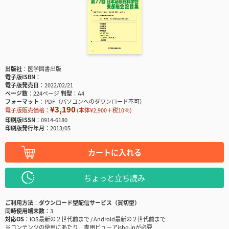
出版社
医学図書出版
電子版ISBN
電子版発売日
2022/02/21
ページ数
224ページ
判型
A4
フォーマット
PDF（パソコンへのダウンロード不可）
¥3,190
電子版販売価格：
(本体¥2,900＋税10％)
印刷版ISSN
0914-6180
印刷版発行年月
2013/05
カートに入れる
ちょっと立ち読み
ご利用方法
ダウンロード型配信サービス（買切型）
同時使用端末数
3
対応OS
iOS最新の２世代前まで / Android最新の２世代前まで
※コンテンツの使用にあたり、専用ビューアisho.jpが必要