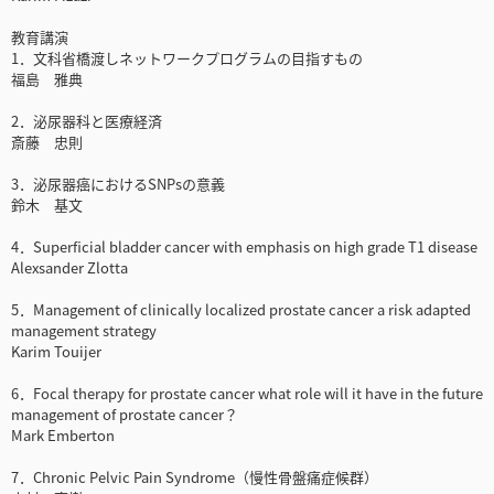
教育講演
1．文科省橋渡しネットワークプログラムの目指すもの
福島 雅典
2．泌尿器科と医療経済
斎藤 忠則
3．泌尿器癌におけるSNPsの意義
鈴木 基文
4．Superficial bladder cancer with emphasis on high grade T1 disease
Alexsander Zlotta
5．Management of clinically localized prostate cancer a risk adapted
management strategy
Karim Touijer
6．Focal therapy for prostate cancer what role will it have in the future
management of prostate cancer？
Mark Emberton
7．Chronic Pelvic Pain Syndrome（慢性骨盤痛症候群）