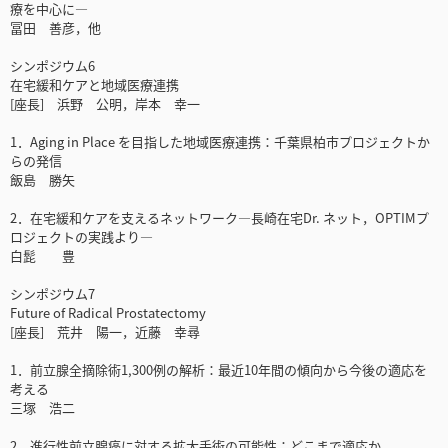
療を中心に―
冨田 善彦，他
シンポジウム6
在宅緩和ケアと地域医療連携
[座長] 浜野 公明，岸本 幸一
1．Aging in Place を目指した地域医療連携：千葉県柏市プロジェクトか
らの発信
飯島 勝矢
2．在宅緩和ケアを支えるネットワーク―長崎在宅Dr. ネット，OPTIMプ
ロジェクトの実践より―
白髭 豊
シンポジウム7
Future of Radical Prostatectomy
[座長] 荒井 陽一，近藤 幸尋
1．前立腺全摘除術1,300例の解析：最近10年間の傾向から今後の適応を
考える
三塚 浩二
2．進行性前立腺癌に対する拡大手術の可能性：どこまで適応か