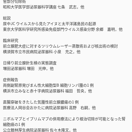
管部分切除術
昭和大学医学部泌尿器科学講座 七条 武志，他
総説
尿中JC ウイルスから見たアイヌと太平洋諸島民の起源
東京大学医科学研究所感染免疫部門ウイルス感染分野 余郷 嘉明，他
臨床研究
前立腺肥大症に対するツリウムレーザー蒸散術および核出術の検討
横須賀市立市民病院泌尿器科 小泉 充之，他
日帰り前立腺針生検の実態調査
増田泌尿器科 増田 光伸，他
症例報告
両側副腎原発びまん性大細胞型B 細胞リンパ腫の1 例
横浜市立みなと赤十字病院泌尿器科 福田 哲央，他
直腸穿破をきたした気腫性前立腺膿瘍の1 例
医療法人岡谷会おかたに病院泌尿器科 高野 右嗣，他
ニボルマブとイプリムマブの併用療法により根治切除が可能となった腎
細胞癌の1 例
公立館林厚生病院泌尿器科 佐々木隆文，他