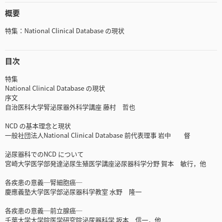
概要
特集：National Clinical Database の現状
目次
特集
National Clinical Database の現状
序文
自治医科大学腎泌尿器外科学講座 藤村 哲也
NCD の基本理念と現状
一般社団法人National Clinical Database 前代表理事 岩中 督
泌尿器科でのNCD について
宮崎大学医学部発達泌尿生殖医学講座泌尿器科学分野 賀本 敏行，他
各疾患の意義─腎細胞癌─
慶應義塾大学医学部泌尿器科学教室 水野 隆一
各疾患の意義─前立腺癌─
千葉大学大学院医学研究院泌尿器科学 坂本 信一，他