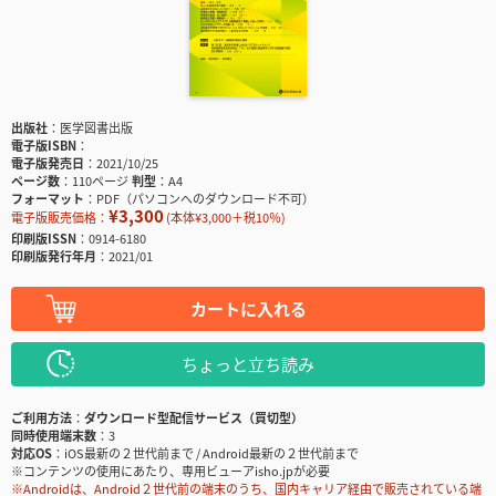
出版社
医学図書出版
電子版ISBN
電子版発売日
2021/10/25
ページ数
110ページ
判型
A4
フォーマット
PDF（パソコンへのダウンロード不可）
¥3,300
電子版販売価格：
(本体¥3,000＋税10％)
印刷版ISSN
0914-6180
印刷版発行年月
2021/01
カートに入れる
ちょっと立ち読み
ご利用方法
ダウンロード型配信サービス（買切型）
同時使用端末数
3
対応OS
iOS最新の２世代前まで / Android最新の２世代前まで
※コンテンツの使用にあたり、専用ビューアisho.jpが必要
※Androidは、Android２世代前の端末のうち、国内キャリア経由で販売されている端