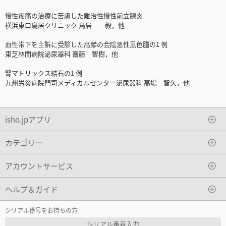
慢性疼痛の治療に苦慮した難治性慢性前立腺炎
横浜東口鳥居クリニック 鳥居 毅，他
血性帯下を主訴に受診した高齢の会陰悪性黒色腫の1 例
東芝林間病院泌尿器科 齋藤 智樹，他
腎マトリックス結石の1 例
九州労災病院門司メディカルセンター泌尿器科 高場 智久，他
isho.jpアプリ
カテゴリー
アカウントサービス
ヘルプ＆ガイド
シリアル番号をお持ちの方
シリアル番号入力