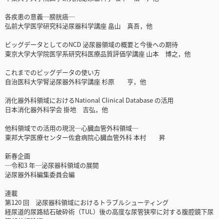
各疾患の意義─膀胱癌─
弘前大学医学研究科泌尿器科学講座 畠山 真吾，他
ビッグデータとしてのNCD 泌尿器領域の概要と今後への期待
東京大学大学院医学系研究科医療品質評価学講座 山本 博之，他
これまでのビッグデータの使い方
自治医科大学腎泌尿器外科学講座 杉原 亨，他
消化器外科領域におけるNational Clinical Database の活用
日本消化器外科学会 掛地 吉弘，他
他科領域での活用の現況─心臓血管外科領域─
東邦大学医療センター佐倉病院心臓血管外科 本村 昇
新春企画
─令和3 年─泌尿器科領域の展開
泌尿器外科編集委員会編
連載
第120 回 泌尿器科領域におけるトラブルシューティング
経尿道的尿路結石破砕術（TUL）後の高度な尿管狭窄に対する腹腔鏡下尿