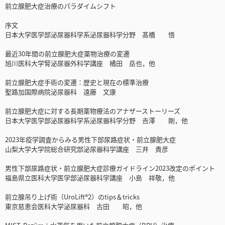
前立腺肥大症治療のパラダイムシフト
序文
日本大学医学部泌尿器科学系泌尿器科学分野 髙橋 悟
最近30年間の前立腺肥大症薬物治療の変遷
旭川医科大学腎泌尿器外科学講座 橘田 岳也，他
前立腺肥大症手術の変遷：歴史と現在の標準治療
聖路加国際病院泌尿器科 遠藤 文康
前立腺肥大症に対する長期薬物療法のアナザーストーリーズ
日本大学医学部泌尿器科学系泌尿器科学分野 𠮷澤 剛，他
2023年疫学調査からみる男性下部尿路症状・前立腺肥大症
山梨大学大学院総合研究部泌尿器科学講座 三井 貴彦
男性下部尿路症状・前立腺肥大症診療ガイドライン2023改定のポイント
福島県立医科大学医学部泌尿器科学講座 小島 祥敬，他
前立腺吊り上げ術（UroLift®2）のtips＆tricks
東京慈恵会医科大学泌尿器科 古田 昭，他