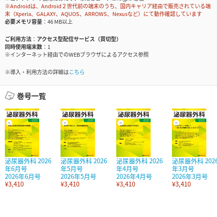
※Androidは、Android２世代前の端末のうち、国内キャリア経由で販売されている端
末（Xperia、GALAXY、AQUOS、ARROWS、Nexusなど）にて動作確認しています
必要メモリ容量
46 MB以上
ご利用方法
アクセス型配信サービス（買切型）
同時使用端末数
1
※インターネット経由でのWEBブラウザによるアクセス参照
※導入・利用方法の詳細は
こちら
巻号一覧
泌尿器外科 2026
泌尿器外科 2026
泌尿器外科 2026
泌尿器外科 202
年6月号
年5月号
年4月号
年3月号
2026年6月号
2026年5月号
2026年4月号
2026年3月号
¥3,410
¥3,410
¥3,410
¥3,410