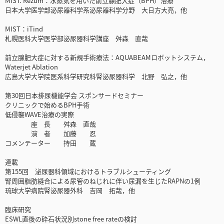
MIST. Rezūm：水蒸気を用いた前立腺肥大症（BPH）治療
日本大学医学部泌尿器科学系泌尿器科学分野 大日方大亮，他
MIST：iTind
札幌医科大学医学部泌尿器科学講座 舛森 直哉
前立腺肥大症に対する新規手術療法：AQUABEAMロボットシステム，
Waterjet Ablation
広島大学大学院医系科学研究科腎泌尿器科学 北野 弘之，他
第30回日本排尿機能学会 スポンサードセミナー
クリニックで始めるBPH手術
低侵襲WAVE治療の実際
座 長 舛森 直哉
演 者 加藤 忍
コメンテーター 持田 蔵
連載
第155回 泌尿器科領域におけるトラブルシューティング
腎周囲脂肪縫合による尿管のねじれに伴い尿漏を生じたRAPNの1例
琉球大学病院腎泌尿器外科 吉岡 拓哉，他
臨床研究
ESWL直後の砕石状況別stone free rateの検討