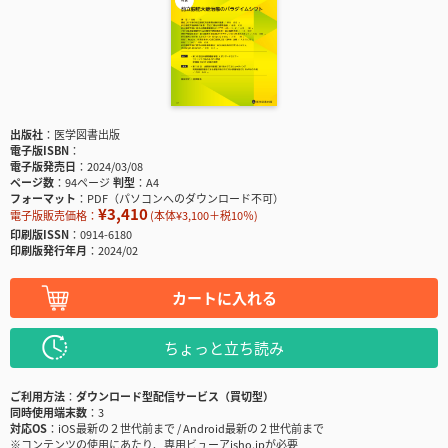
出版社
医学図書出版
電子版ISBN
電子版発売日
2024/03/08
ページ数
94ページ
判型
A4
フォーマット
PDF（パソコンへのダウンロード不可）
¥3,410
電子版販売価格：
(本体¥3,100＋税10％)
印刷版ISSN
0914-6180
印刷版発行年月
2024/02
カートに入れる
ちょっと立ち読み
ご利用方法
ダウンロード型配信サービス（買切型）
同時使用端末数
3
対応OS
iOS最新の２世代前まで / Android最新の２世代前まで
※コンテンツの使用にあたり、専用ビューアisho.jpが必要