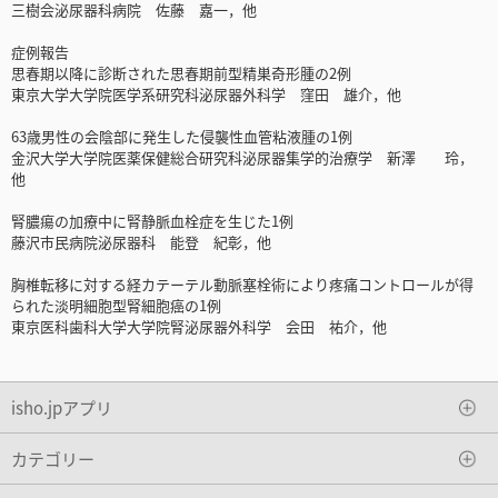
三樹会泌尿器科病院 佐藤 嘉一，他
症例報告
思春期以降に診断された思春期前型精巣奇形腫の2例
東京大学大学院医学系研究科泌尿器外科学 窪田 雄介，他
63歳男性の会陰部に発生した侵襲性血管粘液腫の1例
金沢大学大学院医薬保健総合研究科泌尿器集学的治療学 新澤 玲，
他
腎膿瘍の加療中に腎静脈血栓症を生じた1例
藤沢市民病院泌尿器科 能登 紀彰，他
胸椎転移に対する経カテーテル動脈塞栓術により疼痛コントロールが得
られた淡明細胞型腎細胞癌の1例
東京医科歯科大学大学院腎泌尿器外科学 会田 祐介，他
isho.jpアプリ
カテゴリー