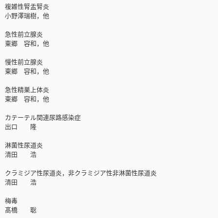
複雑性腎盂腎炎
小野澤瑞樹，他
急性前立腺炎
東郷 容和，他
慢性前立腺炎
東郷 容和，他
急性精巣上体炎
東郷 容和，他
カテーテル関連尿路感染症
出口 隆
淋菌性尿道炎
清田 浩
クラミジア性尿道炎，非クラミジア性非淋菌性尿道炎
清田 浩
梅毒
髙橋 聡