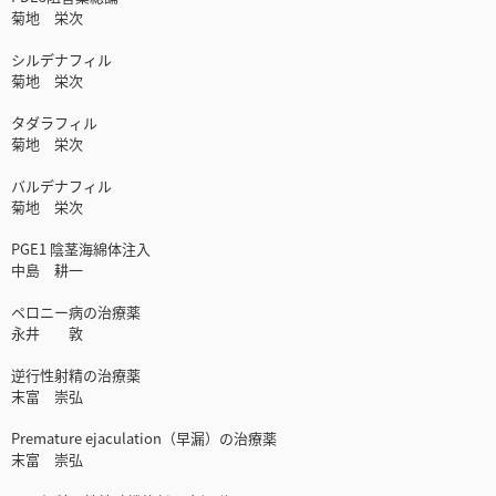
菊地 栄次
シルデナフィル
菊地 栄次
タダラフィル
菊地 栄次
バルデナフィル
菊地 栄次
PGE1 陰茎海綿体注入
中島 耕一
ペロニー病の治療薬
永井 敦
逆行性射精の治療薬
末富 崇弘
Premature ejaculation（早漏）の治療薬
末富 崇弘