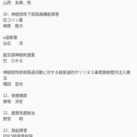
山西 友典，他
10．神経因性下部尿路機能障害
抗コリン薬
榊原 隆次
α遮断薬
仙石 淳
副交感神経刺激薬
巴 ひかる
神経因性排尿筋過活動に対する経尿道的ボツリヌス毒素膀胱壁内注入療
法
橘田 岳也
11．夜間頻尿
曽根 淳史
12．間質性膀胱炎
野宮 明
13．勃起障害
PDE5阻害薬総論