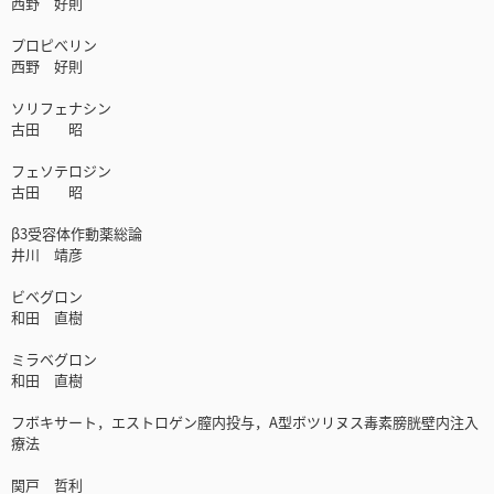
西野 好則
プロピべリン
西野 好則
ソリフェナシン
古田 昭
フェソテロジン
古田 昭
β3受容体作動薬総論
井川 靖彦
ビベグロン
和田 直樹
ミラベグロン
和田 直樹
フボキサート，エストロゲン膣内投与，A型ボツリヌス毒素膀胱壁内注入
療法
関戸 哲利