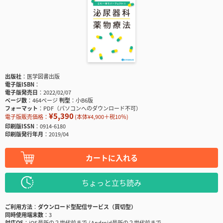
出版社
医学図書出版
電子版ISBN
電子版発売日
2022/02/07
ページ数
464ページ
判型
小B6版
フォーマット
PDF（パソコンへのダウンロード不可）
¥5,390
電子版販売価格：
(本体¥4,900＋税10％)
印刷版ISSN
0914-6180
印刷版発行年月
2019/04
カートに入れる
ちょっと立ち読み
ご利用方法
ダウンロード型配信サービス（買切型）
同時使用端末数
3
対応OS
iOS最新の２世代前まで / Android最新の２世代前まで