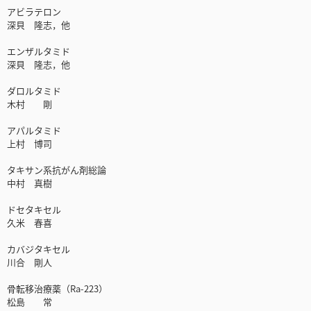
アビラテロン
深貝 隆志，他
エンザルタミド
深貝 隆志，他
ダロルタミド
木村 剛
アパルタミド
上村 博司
タキサン系抗がん剤総論
中村 真樹
ドセタキセル
久米 春喜
カバジタキセル
川合 剛人
骨転移治療薬（Ra-223）
松島 常