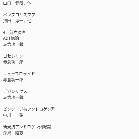
山口 健哉，他
ペンブロリズマブ
持田 淳一，他
4．前立腺癌
ADT総論
赤倉功一郎
ゴセレリン
赤倉功一郎
リュープロライド
赤倉功一郎
デガレリクス
赤倉功一郎
ビンテージ抗アンドロゲン剤
中川 徹
新規抗アンドロゲン剤総論
深貝 隆志