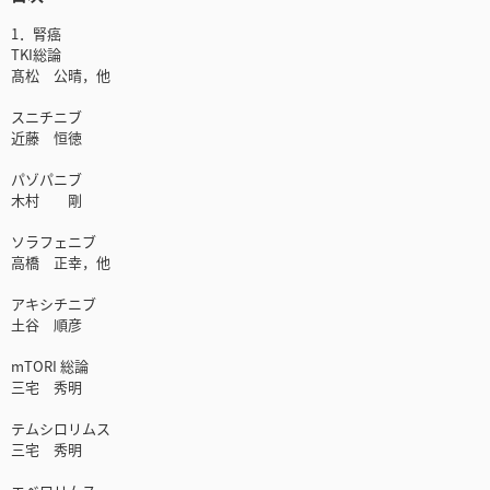
1．腎癌
TKI総論
髙松 公晴，他
スニチニブ
近藤 恒徳
パゾパニブ
木村 剛
ソラフェニブ
高橋 正幸，他
アキシチニブ
土谷 順彦
mTORI 総論
三宅 秀明
テムシロリムス
三宅 秀明