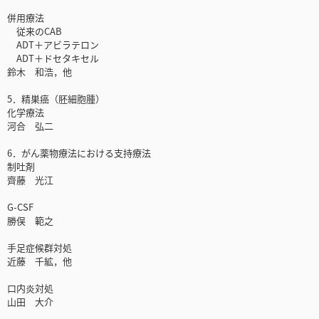
併用療法
従来のCAB
ADT＋アビラテロン
ADT＋ドセタキセル
鈴木 和浩，他
5．精巣癌（胚細胞腫）
化学療法
河合 弘二
6．がん薬物療法における支持療法
制吐剤
齊藤 光江
G-CSF
勝俣 範之
手足症候群対処
近藤 千絋，他
口内炎対処
山田 大介