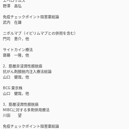
エベロリムス
野澤 昌弘
免疫チェックポイント阻害薬総論
武内 在雄
ニボルマブ（イピリムマブとの併用を含む）
門司 恵介，他
サイトカイン療法
齋藤 一隆，他
2．筋層非浸潤性膀胱癌
抗がん剤膀胱内注入療法総論
山口 健哉，他
BCG 東京株
山口 健哉，他
3．筋層浸潤性膀胱癌
MIBCに対する多剤併用療法
川田 望
免疫チェックポイント阻害薬総論