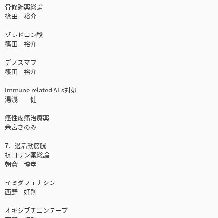
骨修飾薬総論
篠田 裕介
ゾレドロン酸
篠田 裕介
デノスマブ
篠田 裕介
Immune related AEs対処
湯浅 健
癌性疼痛治療薬
余宮きのみ
7．過活動膀胱
抗コリン薬総論
朝倉 博孝
イミダフェナシン
西野 好則
オキシブチニンテープ