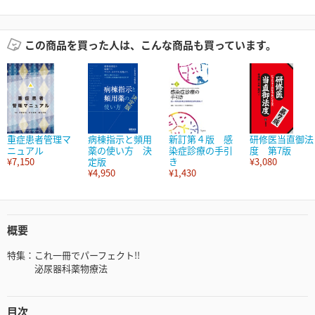
この商品を買った人は、こんな商品も買っています。
重症患者管理マ
病棟指示と頻用
新訂第４版 感
研修医当直御法
ニュアル
薬の使い方 決
染症診療の手引
度 第7版
¥7,150
定版
き
¥3,080
¥4,950
¥1,430
概要
特集：これ一冊でパーフェクト!!
泌尿器科薬物療法
目次