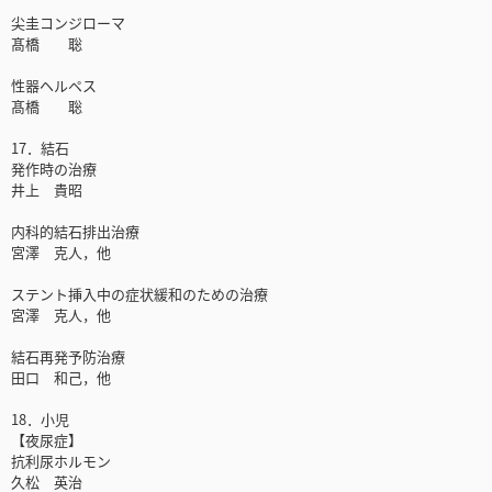
尖圭コンジローマ
髙橋 聡
性器ヘルペス
髙橋 聡
17．結石
発作時の治療
井上 貴昭
内科的結石排出治療
宮澤 克人，他
ステント挿入中の症状緩和のための治療
宮澤 克人，他
結石再発予防治療
田口 和己，他
18．小児
【夜尿症】
抗利尿ホルモン
久松 英治