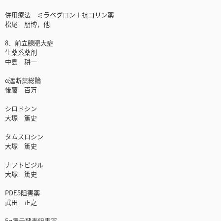
併用療法 ミラベグロン＋抗コリン薬
松尾 朋博，他
8．前立腺肥大症
生薬系薬剤
中島 耕一
α遮断薬総論
後藤 百万
シロドシン
大塚 篤史
タムスロシン
大塚 篤史
ナフトピジル
大塚 篤史
PDE5阻害薬
武田 正之
5α還元酵素阻害薬