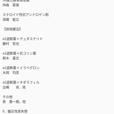
舛森 直哉
ステロイド性抗アンドロゲン剤
深堀 能立
【併用療法】
α1遮断薬＋デュタステリド
藤村 哲也
α1遮断薬＋抗コリン薬
鈴木 基文
α1遮断薬＋ミラベグロン
大岡 均至
α1遮断薬＋タダラフィル
出嶋 卓，他
その他
泉 惠一朗，他
9．腹圧性尿失禁