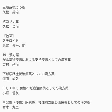
三環系抗うつ薬
久松 英治
抗コリン薬
久松 英治
【包茎】
ステロイド
東武 昇平，他
19．漢方薬
がん薬物療法における支持療法としての漢方薬
吉村 耕治
下部尿路症状治療薬としての漢方薬
道面 尚久
ED，LOH，男性不妊症治療薬としての漢方薬
小堀 善友
再発性（慢性）膀胱炎，慢性前立腺炎治療薬としての漢方薬
青木 九里