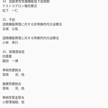
14．加齢男性性腺機能低下症候群
テストステロン補充療法
松下 一仁
15．不妊
造精機能障害に対する非特異的内分泌療法
古城 公佑
造精機能障害に対する特異的内分泌療法
小林 秀行
16．尿路感染症
抗菌薬
舘田 一博
単純性膀胱炎
宮﨑 淳，他
複雑性膀胱炎
宮﨑 淳，他
単純性腎盂腎炎
小野澤瑞樹，他