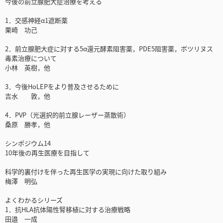
今後の前立腺肥大症治療を考える
1．交感神経α1遮断薬
栗崎 功己
2．前立腺肥大症に対する5α還元酵素阻害薬，PDE5阻害薬，ボツリヌス
毒素治療について
小林 英樹，他
3．今後HoLEPをより普及させるために
吉水 敦，他
4．PVP（光選択的前立腺レーザー蒸散術）
桑原 勝孝，他
シンポジウム14
10年後の再生医療を目指して
科学的裏付けを伴った再生医学の実現に向けた取り組み
梅澤 明弘
よくわかるシリーズ
1．抗HLA抗体陽性腎移植に対する治療戦略
田邉 一成