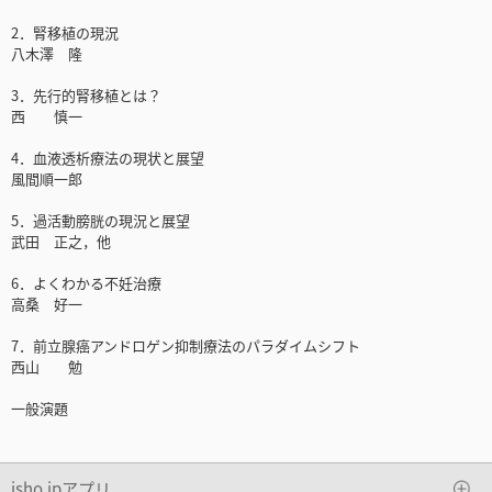
2．腎移植の現況
八木澤 隆
3．先行的腎移植とは？
西 慎一
4．血液透析療法の現状と展望
風間順一郎
5．過活動膀胱の現況と展望
武田 正之，他
6．よくわかる不妊治療
高桑 好一
7．前立腺癌アンドロゲン抑制療法のパラダイムシフト
西山 勉
一般演題
isho.jpアプリ