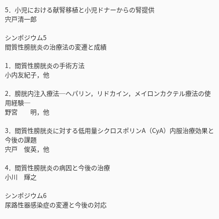
5．小児における献腎移植と小児ドナーからの腎提供
宍戸清一郎
シンポジウム5
間質性膀胱炎の治療法の変遷と成績
1．間質性膀胱炎の手術方法
小内友紀子，他
2．膀胱内注入療法─ヘパリン，リドカイン，メイロンカクテル療法の使
用経験─
野宮 明，他
3．間質性膀胱炎に対する低用量シクロスポリンA（CyA）内服治療効果と
今後の課題
宍戸 俊英，他
4．間質性膀胱炎の病因と今後の治療
小川 輝之
シンポジウム6
尿路性器感染症の変遷と今後の対応