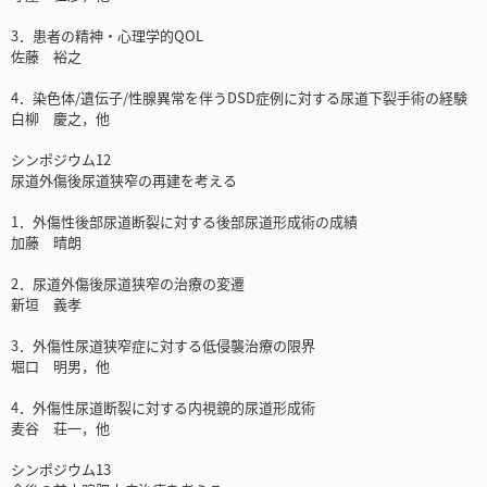
3．患者の精神・心理学的QOL
佐藤 裕之
4．染色体/遺伝子/性腺異常を伴うDSD症例に対する尿道下裂手術の経験
白柳 慶之，他
シンポジウム12
尿道外傷後尿道狭窄の再建を考える
1．外傷性後部尿道断裂に対する後部尿道形成術の成績
加藤 晴朗
2．尿道外傷後尿道狭窄の治療の変遷
新垣 義孝
3．外傷性尿道狭窄症に対する低侵襲治療の限界
堀口 明男，他
4．外傷性尿道断裂に対する内視鏡的尿道形成術
麦谷 荘一，他
シンポジウム13