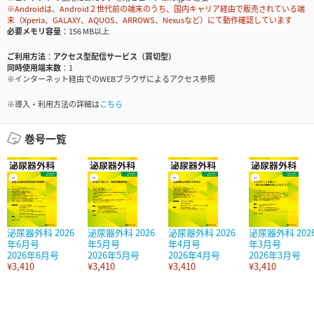
※Androidは、Android２世代前の端末のうち、国内キャリア経由で販売されている端
末（Xperia、GALAXY、AQUOS、ARROWS、Nexusなど）にて動作確認しています
必要メモリ容量
156 MB以上
ご利用方法
アクセス型配信サービス（買切型）
同時使用端末数
1
※インターネット経由でのWEBブラウザによるアクセス参照
※導入・利用方法の詳細は
こちら
巻号一覧
泌尿器外科 2026
泌尿器外科 2026
泌尿器外科 2026
泌尿器外科 202
年6月号
年5月号
年4月号
年3月号
2026年6月号
2026年5月号
2026年4月号
2026年3月号
¥3,410
¥3,410
¥3,410
¥3,410