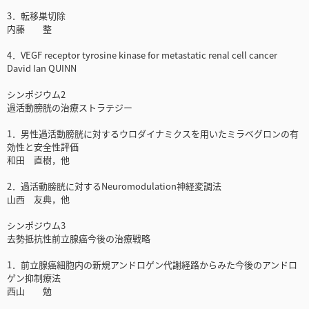
3．転移巣切除
内藤 整
4．VEGF receptor tyrosine kinase for metastatic renal cell cancer
David Ian QUINN
シンポジウム2
過活動膀胱の治療ストラテジー
1．男性過活動膀胱に対するウロダイナミクスを用いたミラベグロンの有
効性と安全性評価
和田 直樹，他
2．過活動膀胱に対するNeuromodulation神経変調法
山西 友典，他
シンポジウム3
去勢抵抗性前立腺癌今後の治療戦略
1．前立腺癌細胞内の新規アンドロゲン代謝経路からみた今後のアンドロ
ゲン抑制療法
西山 勉