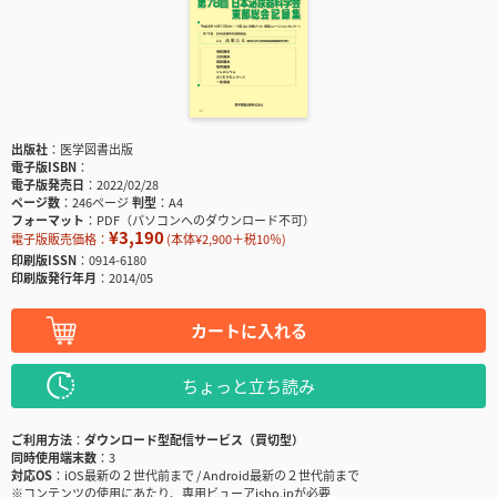
出版社
医学図書出版
電子版ISBN
電子版発売日
2022/02/28
ページ数
246ページ
判型
A4
フォーマット
PDF（パソコンへのダウンロード不可）
¥3,190
電子版販売価格：
(本体¥2,900＋税10％)
印刷版ISSN
0914-6180
印刷版発行年月
2014/05
カートに入れる
ちょっと立ち読み
ご利用方法
ダウンロード型配信サービス（買切型）
同時使用端末数
3
対応OS
iOS最新の２世代前まで / Android最新の２世代前まで
※コンテンツの使用にあたり、専用ビューアisho.jpが必要