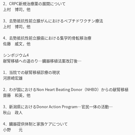
2．CRPC新規治療薬の展開について
上村 博司，他
3．去勢抵抗性前立腺がんにおけるペプチドワクチン療法
上村 博司，他
4．去勢抵抗性前立腺癌における集学的骨転移治療
佐藤 威文，他
シンポジウム4
献腎移植への道のり─臓器移植法案改訂後─
1．当院での献腎移植診療の現状
河原崎宏雄
2．わが国におけるNon Heart Beating Donor（NHBD）からの献腎移植
齋藤 和英，他
3．新潟県におけるDonor Action Program─官民一体の活動─
秋山 政人
4．臓器提供体制と家族ケアについて
小野 元