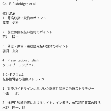
Gail P. Risbridger, et al
教育講演
1．腎癌取扱い規約のポイント
篠原 信雄
2．前立腺癌取扱い規約のポイント
荒井 陽一
3．腎盂・尿管・膀胱癌取扱い規約のポイント
羽渕 友則
4．Presentation English
クライブ ラングハム
シンポジウム1
転移性腎癌の治療ストラテジー
1．診療ガイドラインに基づいた転移性腎癌の治療ストラテジー
小原 航
2．進行性腎細胞癌におけるサイトカイン療法，mTOR阻害薬の現況
水野 隆一，他