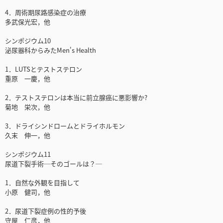
4．周術期尿路感染症の治療
多武保光宏，他
シンポジウム10
泌尿器科からみたMen's Health
1．LUTSとテストステロン
重原 一慶，他
2．テストステロンは本当に前立腺癌に悪影響か?
菊地 栄次，他
3．ドライシンドロームとドライホルモン
久末 伸一，他
シンポジウム11
尿道下裂手術─そのゴールは？─
1．自然な外観を目指して
小原 健司，他
2．尿道下裂症例の性的予後
守屋 仁彦，他