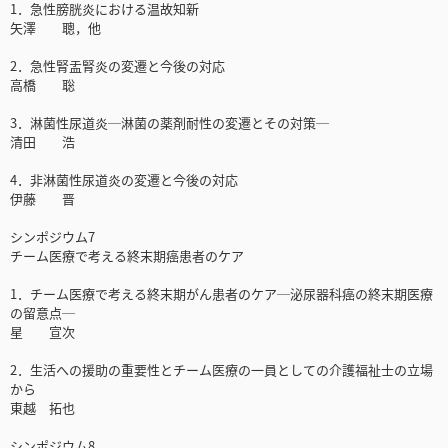
1．急性膀胱炎における温故知新
矢澤 聰，他
2．急性腎盂腎炎の変遷と今後の対応
高橋 聡
3．淋菌性尿道炎─淋菌の薬剤耐性の変遷とその対策─
清田 浩
4．非淋菌性尿道炎の変遷と今後の対応
伊藤 晋
シンポジウム7
チーム医療で考える終末期癌患者のケア
1．チーム医療で考える終末期がん患者のケア─泌尿器科癌の終末期医療
の留意点─
星 宣次
2．生活への援助の重要性とチーム医療の一員としての介護福祉士の立場
から
東越 拓也
シンポジウム8