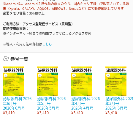
※Androidは、Android２世代前の端末のうち、国内キャリア経由で販売されている端
末（Xperia、GALAXY、AQUOS、ARROWS、Nexusなど）にて動作確認しています
必要メモリ容量
30 MB以上
ご利用方法
アクセス型配信サービス（買切型）
同時使用端末数
1
※インターネット経由でのWEBブラウザによるアクセス参照
※導入・利用方法の詳細は
こちら
巻号一覧
泌尿器外科 2026
泌尿器外科 2026
泌尿器外科 2026
泌尿器外科 202
年6月号
年5月号
年4月号
年3月号
2026年6月号
2026年5月号
2026年4月号
2026年3月号
¥3,410
¥3,410
¥3,410
¥3,410