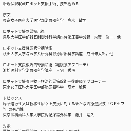
新規保険収載ロボット支援手術手技を極める
序文
東京女子医科大学医学部泌尿器科学 高木 敏男
ロボット支援副腎摘出術
鳥取大学医学部器官制御外科学講座腎泌尿器学分野 森實 修一，他
ロボット支援腎尿管全摘除術
秋田大学大学院医学系研究科腎泌尿器科学講座 成田伸太郎，他
ロボット支援根治的腎摘除術（経腹膜アプローチ）
浜松医科大学泌尿器科学講座 三宅 秀明
ロボット支援腹腔鏡下根治的腎摘除術─後腹膜アプローチ─
東京女子医科大学医学部泌尿器科学 高木 敏男
トピックス
局所進行性又は転移性尿路上皮癌に対する新たな治療選択肢「パドセブ
®」の有用性
東京医科歯科大学大学院腎泌尿器外科学 藤井 靖久
対談