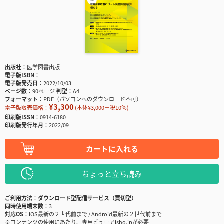
出版社
医学図書出版
電子版ISBN
電子版発売日
2022/10/03
ページ数
90ページ
判型
A4
フォーマット
PDF（パソコンへのダウンロード不可）
¥3,300
電子版販売価格：
(本体¥3,000＋税10％)
印刷版ISSN
0914-6180
印刷版発行年月
2022/09
カートに入れる
ちょっと立ち読み
ご利用方法
ダウンロード型配信サービス（買切型）
同時使用端末数
3
対応OS
iOS最新の２世代前まで / Android最新の２世代前まで
※コンテンツの使用にあたり、専用ビューアisho.jpが必要