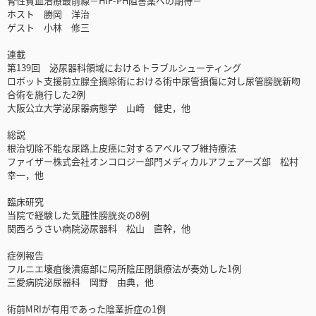
腎性貧血治療最前線－HIF-PH阻害薬への期待－
ホスト 勝岡 洋治
ゲスト 小林 修三
連載
第139回 泌尿器科領域におけるトラブルシューティング
ロボット支援前立腺全摘除術における術中尿管損傷に対し尿管膀胱新吻
合術を施行した2例
大阪公立大学泌尿器病態学 山崎 健史，他
総説
根治切除不能な尿路上皮癌に対するアベルマブ維持療法
ファイザー株式会社オンコロジー部門メディカルアフェアーズ部 松村
幸一，他
臨床研究
当院で経験した気腫性膀胱炎の8例
関西ろうさい病院泌尿器科 松山 直幹，他
症例報告
フルニエ壊疽後潰瘍部に局所陰圧閉鎖療法が奏効した1例
三愛病院泌尿器科 岡野 由典，他
術前MRIが有用であった陰茎折症の1例