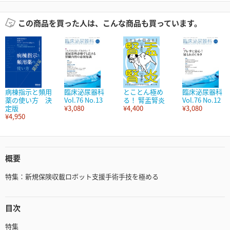
この商品を買った人は、こんな商品も買っています。
病棟指示と頻用
臨床泌尿器科
とことん極め
臨床泌尿器科
薬の使い方 決
Vol.76 No.13
る！ 腎盂腎炎
Vol.76 No.12
定版
¥3,080
¥4,400
¥3,080
¥4,950
概要
特集：新規保険収載ロボット支援手術手技を極める
目次
特集