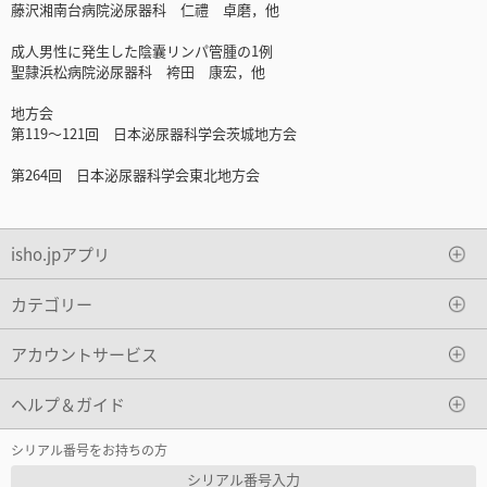
藤沢湘南台病院泌尿器科 仁禮 卓磨，他
成人男性に発生した陰囊リンパ管腫の1例
聖隷浜松病院泌尿器科 袴田 康宏，他
地方会
第119～121回 日本泌尿器科学会茨城地方会
第264回 日本泌尿器科学会東北地方会
isho.jpアプリ
カテゴリー
アカウントサービス
ヘルプ＆ガイド
シリアル番号をお持ちの方
シリアル番号入力