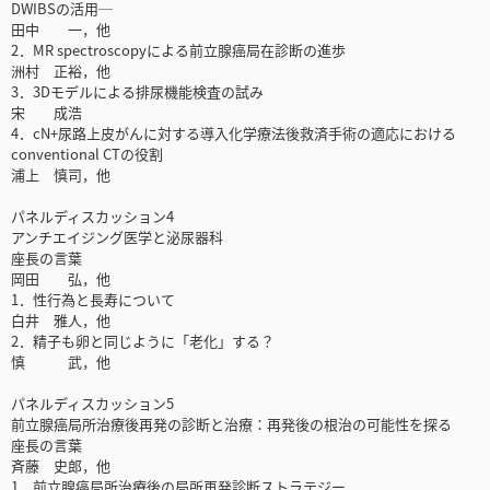
DWIBSの活用─
田中 一，他
2．MR spectroscopyによる前立腺癌局在診断の進歩
洲村 正裕，他
3．3Dモデルによる排尿機能検査の試み
宋 成浩
4．cN+尿路上皮がんに対する導入化学療法後救済手術の適応における
conventional CTの役割
浦上 慎司，他
パネルディスカッション4
アンチエイジング医学と泌尿器科
座長の言葉
岡田 弘，他
1．性行為と長寿について
白井 雅人，他
2．精子も卵と同じように「老化」する？
慎 武，他
パネルディスカッション5
前立腺癌局所治療後再発の診断と治療：再発後の根治の可能性を探る
座長の言葉
斉藤 史郎，他
1．前立腺癌局所治療後の局所再発診断ストラテジー