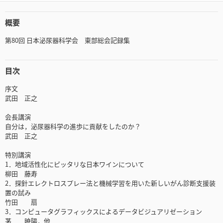
概要
第80回 日本泌尿器科学会 東部総会記録集
目次
序文
武田 正之
会長講演
自分は，泌尿器科学の進歩に貢献をしたのか？
武田 正之
特別講演
1．地域活性化にピッタリな日本ワインについて
柳田 藤寿
2．探針エレクトロスプレー法と機械学習を用いた新しいがん診断支援装
置の試み
竹田 扇
3．コンピュータグラフィックスによるデータビジュアリゼーション
茅 暁陽，他