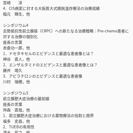
宮崎 淳
4．CIS病変に対する大阪医大式膀胱温存療法の治療成績
稲元 輝生，他
シンポジウム4
去勢抵抗性前立腺癌（CRPC）への新たなる治療戦略：Pre-chemo患者に
対する治療の個別化
座長の言葉
赤倉功一郎，他
1．ドセタキセルのエビデンスと最適な患者像とは？
神谷 直人，他
2．エンザルタミドのエビデンスと最適な患者像とは？
藤井 靖久
3．アビラテロンのエビデンスと最適な患者像
川村 瑞穂，他
シンポジウム5
前立腺肥大症治療の最前線
座長の言葉
舛森 直哉，他
1．前立腺肥大症治療における薬物療法の役割と限界
福多 史昌，他
2．TUEBの有用性
清水 宏之，他