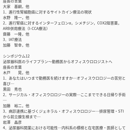
座長の言葉
大家 基嗣，他
1．進行性腎細胞癌に対するサイトカイン療法の現状
水野 隆一，他
2．進行腎癌に対するインターフェロンα，シメチジン，COX2阻害薬，
ARB併用療法（I-CCA療法）
齋藤 一隆，他
3．IAT療法
加藤 智幸，他
シンポジウム12
泌尿器科医のライフプラン～勤務医からオフィスウロロジストへ
座長の言葉
木戸 晃，他
1．あなたはいつまで勤務医を続けますか─オフィスウロロジーの苦労と
喜び─
黒田 秀也
2．サージカル・オフィスウロロジーの実際─ここまでできる日帰り手術
─
加藤 裕二，他
3．病診連携に基づくジェネラル・オフィスウロロジー─排尿管理・STI
から前立腺生検まで─
岩澤 晶彦
4．泌尿器科開業における可能性─内科系の標榜と在宅医療・医師として