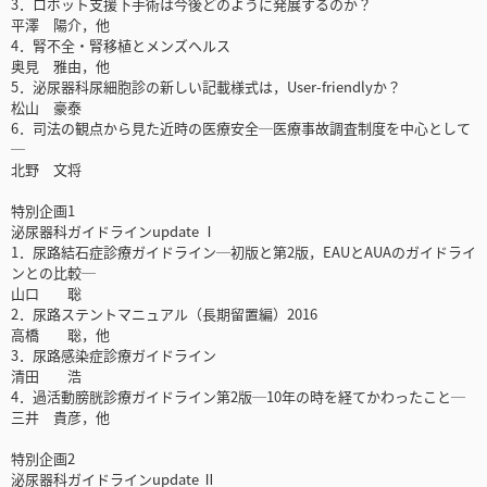
3．ロボット支援下手術は今後どのように発展するのか？
平澤 陽介，他
4．腎不全・腎移植とメンズヘルス
奥見 雅由，他
5．泌尿器科尿細胞診の新しい記載様式は，User-friendlyか？
松山 豪泰
6．司法の観点から見た近時の医療安全─医療事故調査制度を中心として
─
北野 文将
特別企画1
泌尿器科ガイドラインupdate Ⅰ
1．尿路結石症診療ガイドライン─初版と第2版，EAUとAUAのガイドライ
ンとの比較─
山口 聡
2．尿路ステントマニュアル（長期留置編）2016
高橋 聡，他
3．尿路感染症診療ガイドライン
清田 浩
4．過活動膀胱診療ガイドライン第2版─10年の時を経てかわったこと─
三井 貴彦，他
特別企画2
泌尿器科ガイドラインupdate Ⅱ