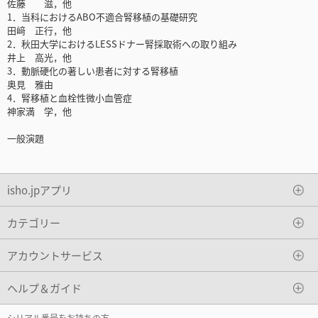
佐藤 滋，他
1．当科におけるABO不適合腎移植の基礎研究
田﨑 正行，他
2．秋田大学におけるLESSドナー腎採取術への取り組み
井上 高光，他
3．動脈硬化の著しい患者に対する腎移植
奥見 雅由
4．腎移植と血栓性微小血管症
神家満 学，他
一般演題
isho.jpアプリ
カテゴリー
アカウントサービス
ヘルプ＆ガイド
シリアル番号をお持ちの方