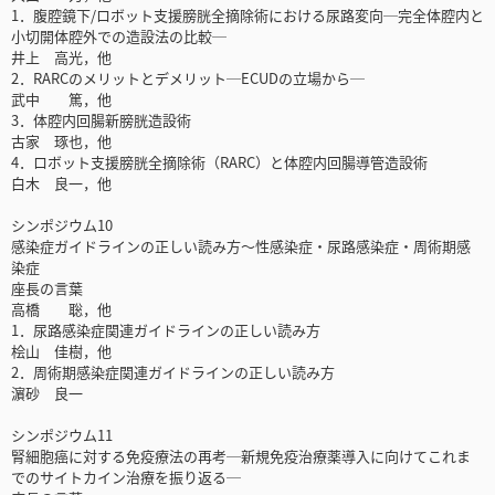
1．腹腔鏡下/ロボット支援膀胱全摘除術における尿路変向─完全体腔内と
小切開体腔外での造設法の比較─
井上 高光，他
2．RARCのメリットとデメリット─ECUDの立場から─
武中 篤，他
3．体腔内回腸新膀胱造設術
古家 琢也，他
4．ロボット支援膀胱全摘除術（RARC）と体腔内回腸導管造設術
白木 良一，他
シンポジウム10
感染症ガイドラインの正しい読み方～性感染症・尿路感染症・周術期感
染症
座長の言葉
高橋 聡，他
1．尿路感染症関連ガイドラインの正しい読み方
桧山 佳樹，他
2．周術期感染症関連ガイドラインの正しい読み方
濵砂 良一
シンポジウム11
腎細胞癌に対する免疫療法の再考─新規免疫治療薬導入に向けてこれま
でのサイトカイン治療を振り返る─