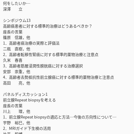
何をしたいか─
深澤 立
シンポジウム13
高齢癌患者に対する標準的治療はどうあるべきか？
座長の言葉
篠原 信雄，他
1．高齢者癌治療の実際と評価法
二瓶 直樹，他
2．高齢者転移性腎癌に対する標準的薬物治療と注意点
久米 春喜
3．高齢者筋層浸潤性膀胱癌に対する治療選択
安部 崇重，他
4．高齢者去勢抵抗性前立腺癌に対する標準的薬物治療と注意点
高田 亮，他
パネルディスカッション1
前立腺Repeat biopsyを考える
座長の言葉
川上 理，他
1．前立腺Repeat biopsyの適応と方法─今後の方向性について─
宇野 裕巳，他
2．MRIガイド下生検の活用
片平 和博