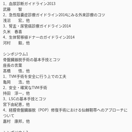
1．血尿診断ガイドライン2013
武藤 智
2．急性陰嚢症診療ガイドライン2014にみる外来診療のコツ
浅沼 宏，他
3．腎盂・尿管癌診療ガイドライン2014
久米 春喜
4．生体腎移植ドナーのガイドライン2014
河村 毅，他
シンポジウム1
骨盤臓器脱手術の基本手技とコツ
座長の言葉
髙橋 悟，他
1．TVM手術を安全に行う上での工夫
亀岡 浩，他
2．安全・確実なTVM手術
持田 淳一，他
3．LSCの基本手技とコツ
宮下由紀恵，他
4．経膣骨盤臓器脱（POP）修復手術における仙棘靭帯へのアプローチに
ついて
嘉村 康邦，他