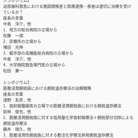
シンポジウム2
泌尿器科救急における施設間格差と医療連携─患者は適切に治療を受け
ているか？
座長の言葉
中島 洋介，他
1．地方の総合病院の立場から
佐藤 一成
2．診療所の立場から
増田 光伸
3．都市部の高機能総合病院の立場から
中島 洋介，他
4．大学病院救急専門医の立場から
松田 兼一
シンポジウム3
筋層浸潤膀胱癌における膀胱温存療法の治療戦略
座長の言葉
淺野 友彦，他
1．放射線腫瘍医の立場での筋層浸潤膀胱癌における膀胱温存療法
前林 俊也，他
2．筋層浸潤膀胱癌に対する低用量化学放射線療法＋膀胱部分切除による
膀胱温存療法
藤井 靖久，他
3．筋層浸潤性膀胱癌に対する動注化学療法併用膀胱温存療法