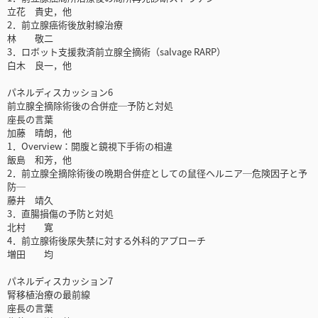
立花 貴史，他
2．前立腺癌術後放射線治療
林 敬二
3．ロボット支援救済前立腺全摘術（salvage RARP）
白木 良一，他
パネルディスカッション6
前立腺全摘除術後の合併症─予防と対処
座長の言葉
加藤 晴朗，他
1．Overview：開腹と鏡視下手術の相違
飯島 和芳，他
2．前立腺全摘除術後の晩期合併症としての鼠径ヘルニア─危険因子と予
防─
藤井 靖久
3．直腸損傷の予防と対処
北村 寛
4．前立腺術後尿失禁に対する外科的アプローチ
増田 均
パネルディスカッション7
腎移植治療の最前線
座長の言葉