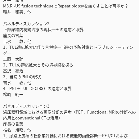
M3.RI-US fusion techniqueでRepeat biopsyを無くすことは可能か？
鴨井 和実，他
パネルディスカッション2
上部尿路内視鏡治療の現状─その適応と限界
座長の言葉
吉水 敦，他
1．TUL適応拡大に伴う合併症─当院の予防対策とトラブルシューティン
グ─
工藤 大輔
2．TULの適応拡大とその境界線を探る
高沢 亮治
3．当院のPNLの現状
吉水 敦，他
4．PNL＋TUL（ECIRS）の適応と限界
松崎 純一
パネルディスカッション3
泌尿器科領域における画像診断の進歩（PET，Functional MRIの診断への
応用とconventional CTの活用）
座長の言葉
椎名 浩昭，他
1．尿路上皮癌の転移巣評価における機能的画像診断─PET/CTおよび