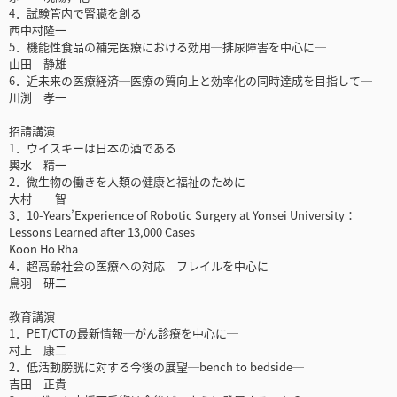
4．試験管内で腎臓を創る
西中村隆一
5．機能性食品の補完医療における効用─排尿障害を中心に─
山田 静雄
6．近未来の医療経済─医療の質向上と効率化の同時達成を目指して─
川渕 孝一
招請講演
1．ウイスキーは日本の酒である
輿水 精一
2．微生物の働きを人類の健康と福祉のために
大村 智
3．10-Years’Experience of Robotic Surgery at Yonsei University：
Lessons Learned after 13,000 Cases
Koon Ho Rha
4．超高齢社会の医療への対応 フレイルを中心に
鳥羽 研二
教育講演
1．PET/CTの最新情報─がん診療を中心に─
村上 康二
2．低活動膀胱に対する今後の展望─bench to bedside─
吉田 正貴