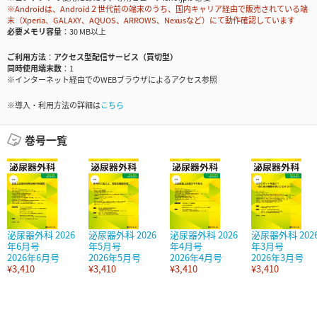
※Androidは、Android２世代前の端末のうち、国内キャリア経由で販売されている端
末（Xperia、GALAXY、AQUOS、ARROWS、Nexusなど）にて動作確認しています
必要メモリ容量
30 MB以上
ご利用方法
アクセス型配信サービス（買切型）
同時使用端末数
1
※インターネット経由でのWEBブラウザによるアクセス参照
※導入・利用方法の詳細は
こちら
巻号一覧
泌尿器外科 2026
泌尿器外科 2026
泌尿器外科 2026
泌尿器外科 202
年6月号
年5月号
年4月号
年3月号
2026年6月号
2026年5月号
2026年4月号
2026年3月号
¥3,410
¥3,410
¥3,410
¥3,410