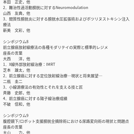
本田 正史，他
2．難治性過活動膀胱に対するNeuromodulation
山西 友典，他
3．間質性膀胱炎に対する膀胱水圧拡張術およびボツリヌストキシン注入
療法
新美 文彩，他
シンポジウム8
前立腺癌放射線療法の各種モダリテイの実際と標準的レジメ
座長の言葉
大西 洋，他
1．X線外部放射線治療：IMRT
芝本 雄太，他
2．前立腺癌に対する定位放射線治療─現状と将来展望─
二瓶 圭二
3．小線源療法の有効性とそれを支える技と匠
斉藤 史郎，他
4．前立腺癌に対する陽子線治療成績
不破 信和，他
シンポジウム9
腹腔鏡下/ロボット支援膀胱全摘除術における尿路変向術の現状と問題点
座長の言葉
大山 力，他