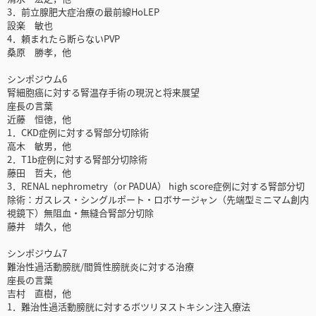
3．前立腺肥大症治療の最前線HoLEP
設楽 敏也
4．頼まれたら断らないPVP
桑原 勝孝，他
シンポジウム6
腎細胞癌に対する腎温存手術の現況と将来展望
座長の言葉
近藤 恒徳，他
1．CKD症例に対する腎部分切除術
高木 敏男，他
2．T1b症例に対する腎部分切除術
藤田 哲夫，他
3．RENAL nephrometry（or PADUA） high score症例に対する腎部分切
除術：ガスレス・シングルポート・ロボサージャン（先端型ミニマム創内
視鏡下）無阻血・無縫合腎部分切除
藤井 靖久，他
シンポジウム7
難治性過活動膀胱/間質性膀胱炎に対する治療
座長の言葉
吉村 直樹，他
1．難治性過活動膀胱に対するボツリヌストキシン注入療法