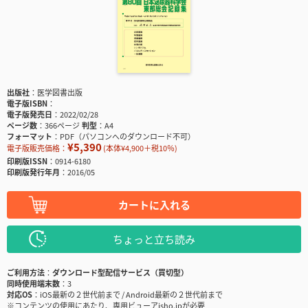
出版社
医学図書出版
電子版ISBN
電子版発売日
2022/02/28
ページ数
366ページ
判型
A4
フォーマット
PDF（パソコンへのダウンロード不可）
¥5,390
電子版販売価格：
(本体¥4,900＋税10％)
印刷版ISSN
0914-6180
印刷版発行年月
2016/05
カートに入れる
ちょっと立ち読み
ご利用方法
ダウンロード型配信サービス（買切型）
同時使用端末数
3
対応OS
iOS最新の２世代前まで / Android最新の２世代前まで
※コンテンツの使用にあたり、専用ビューアisho.jpが必要