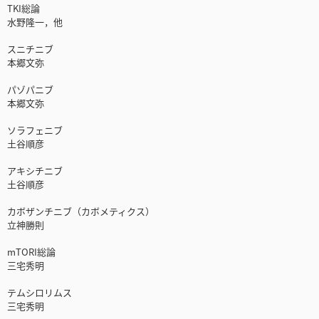
TKI総論
水野隆一，他
スニチニブ
本郷文弥
パゾパニブ
本郷文弥
ソラフェニブ
土谷順彦
アキシチニブ
土谷順彦
カボザンチニブ（カボメティクス）
立神勝則
mTORI総論
三宅秀明
テムシロリムス
三宅秀明