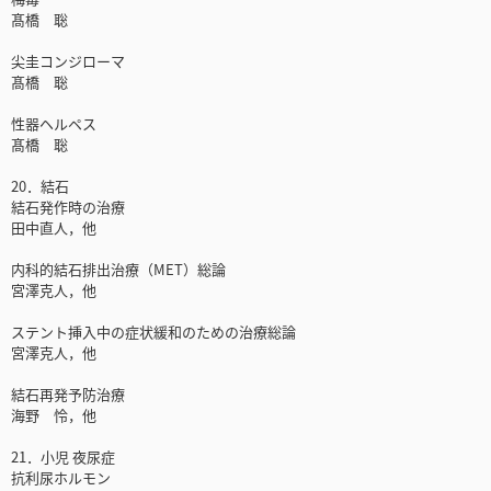
髙橋 聡
尖圭コンジローマ
髙橋 聡
性器ヘルペス
髙橋 聡
20．結石
結石発作時の治療
田中直人，他
内科的結石排出治療（MET）総論
宮澤克人，他
ステント挿入中の症状緩和のための治療総論
宮澤克人，他
結石再発予防治療
海野 怜，他
21．小児 夜尿症
抗利尿ホルモン