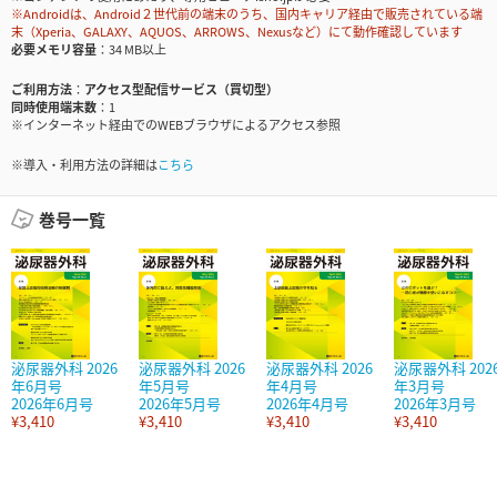
※Androidは、Android２世代前の端末のうち、国内キャリア経由で販売されている端
末（Xperia、GALAXY、AQUOS、ARROWS、Nexusなど）にて動作確認しています
必要メモリ容量
34 MB以上
ご利用方法
アクセス型配信サービス（買切型）
同時使用端末数
1
※インターネット経由でのWEBブラウザによるアクセス参照
※導入・利用方法の詳細は
こちら
巻号一覧
泌尿器外科 2026
泌尿器外科 2026
泌尿器外科 2026
泌尿器外科 202
年6月号
年5月号
年4月号
年3月号
2026年6月号
2026年5月号
2026年4月号
2026年3月号
¥3,410
¥3,410
¥3,410
¥3,410