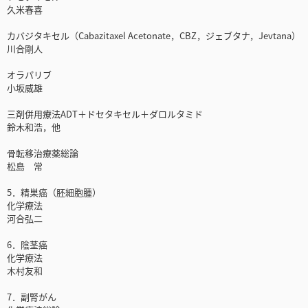
久米春喜
カバジタキセル（Cabazitaxel Acetonate，CBZ，ジェブタナ，Jevtana）
川合剛人
オラパリブ
小坂威雄
三剤併用療法ADT＋ドセタキセル＋ダロルタミド
鈴木和浩，他
骨転移治療薬総論
松島 常
5．精巣癌（胚細胞腫）
化学療法
河合弘二
6．陰茎癌
化学療法
木村友和
7．副腎がん