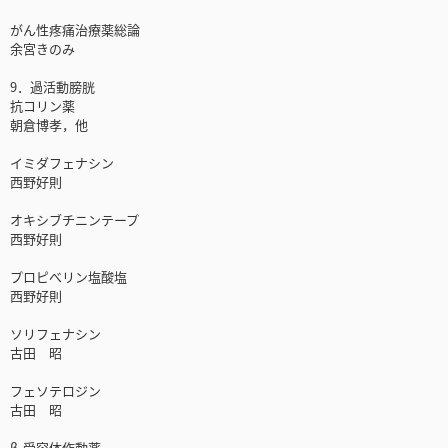
がん性疼痛治療薬総論
余宮きのみ
9．過活動膀胱
抗コリン薬
朝倉博孝，他
イミダフェナシン
西野好則
オキシブチニンテープ
西野好則
プロピべリン塩酸塩
西野好則
ソリフェナシン
古田 昭
フェソテロジン
古田 昭
β₃受容体作動薬