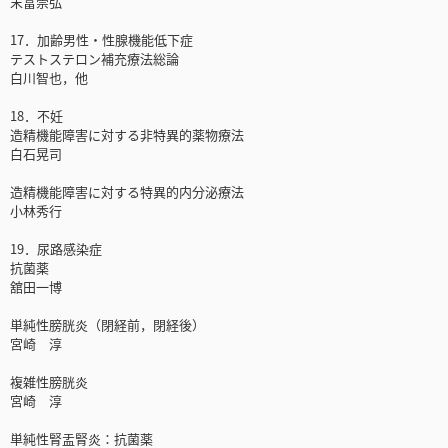
末富崇弘
17．加齢男性・性腺機能低下症
テストステロン補充療法総論
白川智也，他
18．不妊
造精機能障害に対する非特異的薬物療法
白石晃司
造精機能障害に対する特異的内分泌療法
小林秀行
19．尿路感染症
抗菌薬
舘田一博
単純性膀胱炎（閉経前，閉経後）
宮崎 淳
複雑性膀胱炎
宮崎 淳
単純性腎盂腎炎：抗菌薬