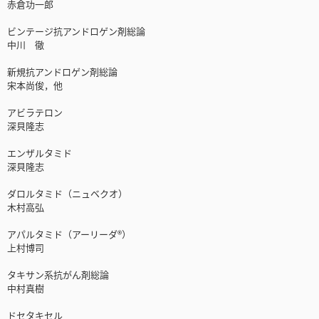
赤倉功一郎
ビンテージ抗アンドロゲン剤総論
中川 徹
新規抗アンドロゲン剤総論
宋本尚俊，他
アビラテロン
深貝隆志
エンザルタミド
深貝隆志
ダロルタミド（ニュベクオ）
木村高弘
アパルタミド（アーリーダ®）
上村博司
タキサン系抗がん剤総論
中村真樹
ドセタキセル