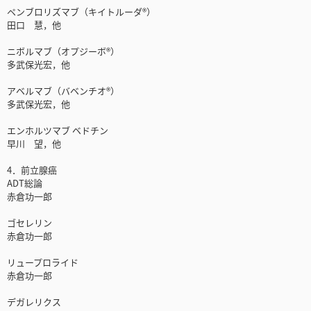
ペンブロリズマブ（キイトルーダ®）
田口 慧，他
ニボルマブ（オプジーボ®）
多武保光宏，他
アベルマブ（バベンチオ®）
多武保光宏，他
エンホルツマブ ベドチン
早川 望，他
4．前立腺癌
ADT総論
赤倉功一郎
ゴセレリン
赤倉功一郎
リュープロライド
赤倉功一郎
デガレリクス