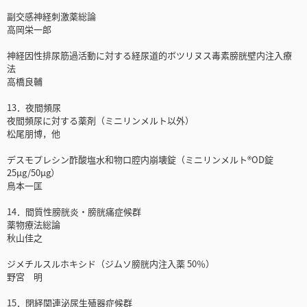
副交感神経刺激薬総論
高岡栄一郎
神経因性排尿筋過活動に対する経尿道的ボツリヌス毒素膀胱壁内注入療
法
高橋良輔
13．夜間頻尿
夜間頻尿に対する薬剤（ミニリンメルト以外）
松尾朋博，他
デスモプレシン酢酸塩水和物口腔内崩壊錠（ミニリンメルト®OD錠
25μg/50μg）
鳥本一匡
14．間質性膀胱炎・膀胱痛症候群
薬物療法総論
秋山佳之
ジメチルスルホキシド（ジムソ膀胱内注入薬 50％）
野宮 明
15．閉経関連泌尿生殖器症候群