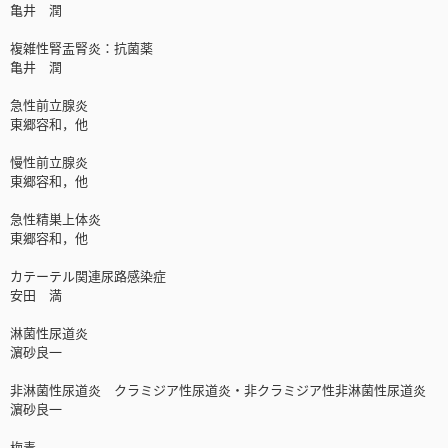
亀井 潤
複雑性腎盂腎炎：抗菌薬
亀井 潤
急性前立腺炎
東郷容和，他
慢性前立腺炎
東郷容和，他
急性精巣上体炎
東郷容和，他
カテーテル関連尿路感染症
安田 満
淋菌性尿道炎
濵砂良一
非淋菌性尿道炎 クラミジア性尿道炎・非クラミジア性非淋菌性尿道炎
濵砂良一
梅毒