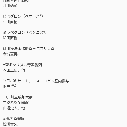
井川靖彦
ビベグロン（ベオーバ®）
和田直樹
ミラベグロン（ベタニス®）
和田直樹
併用療法β₃作動薬＋抗コリン薬
金城真実
A型ボツリヌス毒素製剤
本田正史，他
フラボキサート，エストロゲン膣内投与
関戸哲利
10．前立腺肥大症
生薬系薬剤総論
山辺史人，他
α₁遮断薬総論
松川宜久