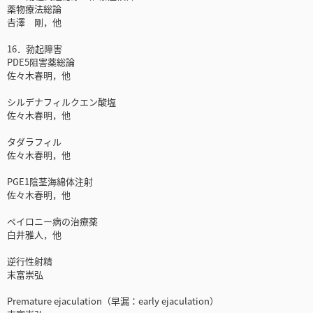
薬物療法総論
𠮷澤 剛，他
16．勃起障害
PDE5阻害薬総論
佐々木春明，他
シルデナフィルクエン酸塩
佐々木春明，他
タダラフィル
佐々木春明，他
PGE1陰茎海綿体注射
佐々木春明，他
ペイロニー病の治療薬
白井雅人，他
逆行性射精
末富崇弘
Premature ejaculation（早漏：early ejaculation）