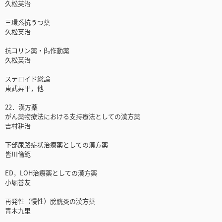
久松英治
三環系抗うつ薬
久松英治
抗コリン薬・β₃作動薬
久松英治
ステロイド総論
東武昇平，他
22．漢方薬
がん薬物療法における支持療法としての漢方薬
吉村耕治
下部尿路症状治療薬としての漢方薬
皆川倫範
ED，LOH治療薬としての漢方薬
小堀善友
再発性（慢性）膀胱炎の漢方薬
青木九里