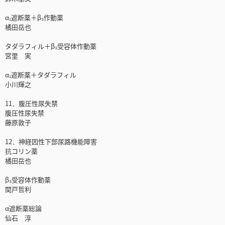
α₁遮断薬＋β₃作動薬
橘田岳也
タダラフィル＋β₃受容体作動薬
宮里 実
α₁遮断薬＋タダラフィル
小川輝之
11．腹圧性尿失禁
腹圧性尿失禁
藤原敦子
12．神経因性下部尿路機能障害
抗コリン薬
橘田岳也
β₃受容体作動薬
関戸哲利
α遮断薬総論
仙石 淳