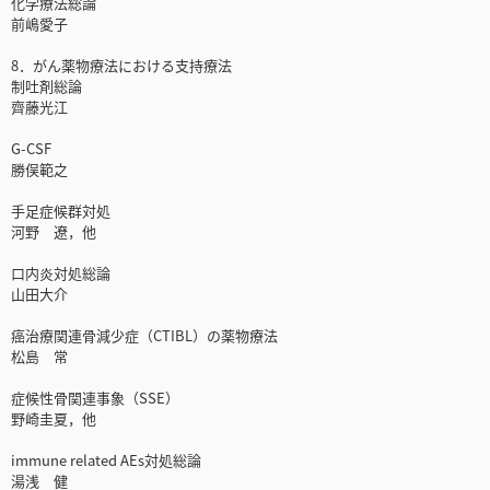
化学療法総論
前嶋愛子
8．がん薬物療法における支持療法
制吐剤総論
齊藤光江
G-CSF
勝俣範之
手足症候群対処
河野 遼，他
口内炎対処総論
山田大介
癌治療関連骨減少症（CTIBL）の薬物療法
松島 常
症候性骨関連事象（SSE）
野崎圭夏，他
immune related AEs対処総論
湯浅 健