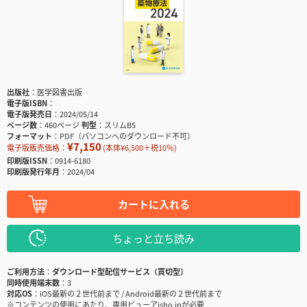
出版社
医学図書出版
電子版ISBN
電子版発売日
2024/05/14
ページ数
460ページ
判型
スリムB5
フォーマット
PDF（パソコンへのダウンロード不可）
¥7,150
電子版販売価格：
(本体¥6,500＋税10％)
印刷版ISSN
0914-6180
印刷版発行年月
2024/04
カートに入れる
ちょっと立ち読み
ご利用方法
ダウンロード型配信サービス（買切型）
同時使用端末数
3
対応OS
iOS最新の２世代前まで / Android最新の２世代前まで
※コンテンツの使用にあたり、専用ビューアisho.jpが必要