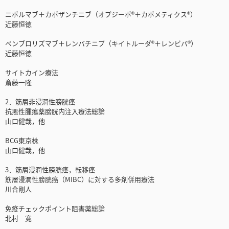
ニボルマブ＋カボザンチニブ（オプジーボ®＋カボメティクス®）
近藤恒徳
ペンブロリズマブ＋レンバチニブ（キイトルーダ®＋レンビバ®）
近藤恒徳
サイトカイン療法
斎藤一隆
2．筋層非浸潤性膀胱癌
抗悪性腫瘍薬膀胱内注入療法総論
山口健哉，他
BCG東京株
山口健哉，他
3．筋層浸潤性膀胱癌，転移癌
筋層浸潤性膀胱癌（MIBC）に対する多剤併用療法
川合剛人
免疫チェックポイント阻害薬総論
北村 寛