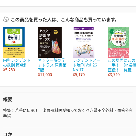
この商品を買った人は、こんな商品も買っています。
内科レジデント
ネッター解剖学
レジデントノー
この局面にこの
の鉄則 第4版
アトラス 原書第
ト増刊 Vol.26
一手！ Dr.長
¥5,280
7版
No.17
直伝！ 腎臓...
¥11,000
¥5,170
¥3,740
概要
特集：若手に伝承！ 泌尿器科医が知っておくべき腎不全外科・血管外科
手術
目次