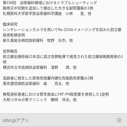
第158回 泌尿器科領域におけるトラブルシューティング
胸骨正中切開を追加して摘出した大きな副腎腫瘍の1例
札幌医科大学医学部泌尿器科学講座 小林 皇，他
臨床研究
シンチレーションカメラを用いてRa-223のイメージングを試みた前立腺
癌骨転移症例
新久喜総合病院放射線科 牧野 壮壱，他
症例報告
前立腺全摘術後21年目に孤立性肺転移で発見された前立腺癌晩期再発の1
例
横浜市立市民病院泌尿器科 淺野 潤，他
高齢者に発生した原発性陰囊内硬化性脂肪肉芽腫の1例
東京逓信病院泌尿器科 森 亮太，他
無腎透析患者における腎性貧血にHIF-PH阻害薬を使用した1症例
大和つきみの腎クリニック 勝岡 洋治，他
isho.jpアプリ