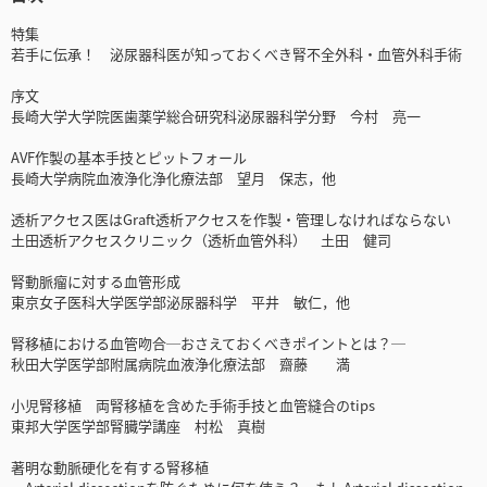
特集
若手に伝承！ 泌尿器科医が知っておくべき腎不全外科・血管外科手術
序文
長崎大学大学院医歯薬学総合研究科泌尿器科学分野 今村 亮一
AVF作製の基本手技とピットフォール
長崎大学病院血液浄化浄化療法部 望月 保志，他
透析アクセス医はGraft透析アクセスを作製・管理しなければならない
土田透析アクセスクリニック（透析血管外科） 土田 健司
腎動脈瘤に対する血管形成
東京女子医科大学医学部泌尿器科学 平井 敏仁，他
腎移植における血管吻合─おさえておくべきポイントとは？─
秋田大学医学部附属病院血液浄化療法部 齋藤 満
小児腎移植 両腎移植を含めた手術手技と血管縫合のtips
東邦大学医学部腎臓学講座 村松 真樹
著明な動脈硬化を有する腎移植