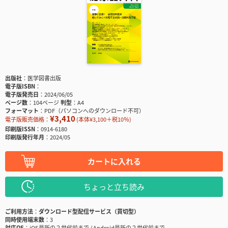
出版社
医学図書出版
電子版ISBN
電子版発売日
2024/06/05
ページ数
104ページ
判型
A4
フォーマット
PDF（パソコンへのダウンロード不可）
¥3,410
電子版販売価格：
(本体¥3,100＋税10％)
印刷版ISSN
0914-6180
印刷版発行年月
2024/05
カートに入れる
ちょっと立ち読み
ご利用方法
ダウンロード型配信サービス（買切型）
同時使用端末数
3
対応OS
iOS最新の２世代前まで / Android最新の２世代前まで