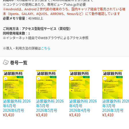
※コンテンツの使用にあたり、専用ビューアisho.jpが必要
※Androidは、Android２世代前の端末のうち、国内キャリア経由で販売されている端
末（Xperia、GALAXY、AQUOS、ARROWS、Nexusなど）にて動作確認しています
必要メモリ容量
40 MB以上
ご利用方法
アクセス型配信サービス（買切型）
同時使用端末数
1
※インターネット経由でのWEBブラウザによるアクセス参照
※導入・利用方法の詳細は
こちら
巻号一覧
泌尿器外科 2026
泌尿器外科 2026
泌尿器外科 2026
泌尿器外科 202
年6月号
年5月号
年4月号
年3月号
2026年6月号
2026年5月号
2026年4月号
2026年3月号
¥3,410
¥3,410
¥3,410
¥3,410