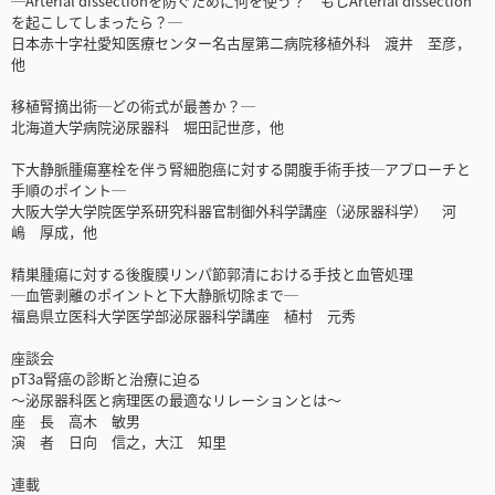
─Arterial dissectionを防ぐために何を使う？ もしArterial dissection
を起こしてしまったら？─
日本赤十字社愛知医療センター名古屋第二病院移植外科 渡井 至彦，
他
移植腎摘出術─どの術式が最善か？─
北海道大学病院泌尿器科 堀田記世彦，他
下大静脈腫瘍塞栓を伴う腎細胞癌に対する開腹手術手技─アプローチと
手順のポイント─
大阪大学大学院医学系研究科器官制御外科学講座（泌尿器科学） 河
嶋 厚成，他
精巣腫瘍に対する後腹膜リンパ節郭清における手技と血管処理
─血管剥離のポイントと下大静脈切除まで─
福島県立医科大学医学部泌尿器科学講座 植村 元秀
座談会
pT3a腎癌の診断と治療に迫る
～泌尿器科医と病理医の最適なリレーションとは～
座 長 高木 敏男
演 者 日向 信之，大江 知里
連載