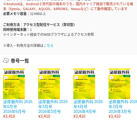
※Androidは、Android２世代前の端末のうち、国内キャリア経由で販売されている端
末（Xperia、GALAXY、AQUOS、ARROWS、Nexusなど）にて動作確認しています
必要メモリ容量
22 MB以上
ご利用方法
アクセス型配信サービス（買切型）
同時使用端末数
1
※インターネット経由でのWEBブラウザによるアクセス参照
※導入・利用方法の詳細は
こちら
巻号一覧
泌尿器外科 2026
泌尿器外科 2026
泌尿器外科 2026
泌尿器外科 202
年6月号
年5月号
年4月号
年3月号
2026年6月号
2026年5月号
2026年4月号
2026年3月号
¥3,410
¥3,410
¥3,410
¥3,410