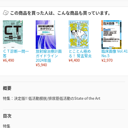
この商品を買った人は、こんな商品も買っています。
ＣＴ診断一問一
放射線治療計画
とことん極め
臨床画像 Vol.41
答
ガイドライン
る！ 腎盂腎炎
No.5
¥6,490
2024年版
¥4,400
¥2,970
¥5,940
概要
特集：決定版!! 低活動膀胱/排尿筋低活動のState of the Art
目次
特集