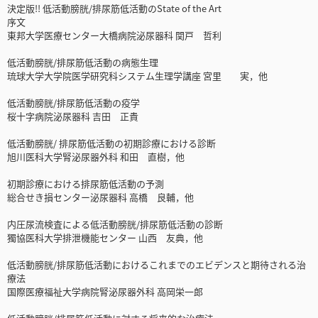
決定版!! 低活動膀胱/排尿筋低活動のState of the Art
序文
東邦大学医療センター大橋病院泌尿器科 関戸 哲利
低活動膀胱/排尿筋低活動の病態生理
琉球大学大学院医学研究科システム生理学講座 宮里 実，他
低活動膀胱/排尿筋低活動の疫学
桜十字病院泌尿器科 吉田 正貴
低活動膀胱/ 排尿筋低活動の初期診療における診断
旭川医科大学腎泌尿器外科 和田 直樹，他
初期診療における排尿筋低活動の予測
総合せき損センター泌尿器科 高橋 良輔，他
内圧尿流検査による低活動膀胱/排尿筋低活動の診断
獨協医科大学排泄機能センター 山西 友典，他
低活動膀胱/排尿筋低活動におけるこれまでのエビデンスと期待される治
療法
国際医療福祉大学病院腎泌尿器外科 高岡栄一郎