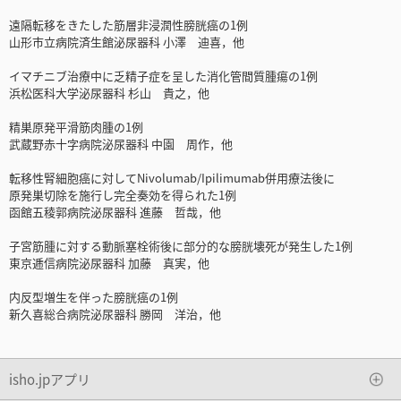
遠隔転移をきたした筋層非浸潤性膀胱癌の1例
山形市立病院済生館泌尿器科 小澤 迪喜，他
イマチニブ治療中に乏精子症を呈した消化管間質腫瘍の1例
浜松医科大学泌尿器科 杉山 貴之，他
精巣原発平滑筋肉腫の1例
武蔵野赤十字病院泌尿器科 中園 周作，他
転移性腎細胞癌に対してNivolumab/Ipilimumab併用療法後に
原発巣切除を施行し完全奏効を得られた1例
函館五稜郭病院泌尿器科 進藤 哲哉，他
子宮筋腫に対する動脈塞栓術後に部分的な膀胱壊死が発生した1例
東京逓信病院泌尿器科 加藤 真実，他
内反型増生を伴った膀胱癌の1例
新久喜総合病院泌尿器科 勝岡 洋治，他
isho.jpアプリ