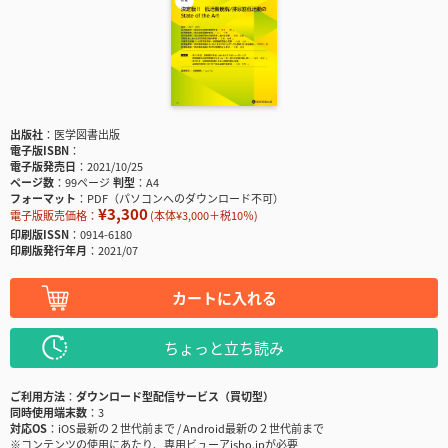
出版社
医学図書出版
電子版ISBN
電子版発売日
2021/10/25
ページ数
99ページ
判型
A4
フォーマット
PDF（パソコンへのダウンロード不可）
¥3,300
電子版販売価格：
(本体¥3,000＋税10％)
印刷版ISSN
0914-6180
印刷版発行年月
2021/07
カートに入れる
ちょっと立ち読み
ご利用方法
ダウンロード型配信サービス（買切型）
同時使用端末数
3
対応OS
iOS最新の２世代前まで / Android最新の２世代前まで
※コンテンツの使用にあたり、専用ビューアisho.jpが必要