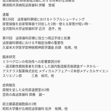
低活動膀胱/排尿筋低活動に対する将来的な治療法
横須賀共済病院泌尿器科 伊藤 悠城
連載
第126回 泌尿器科領域におけるトラブルシューティング
尿管損傷を自家腎移植で対処した1例―使える尿管が短い時―
金沢医科大学泌尿器科学 近沢 逸平，他
第35回 泌尿器科診療に役立つ周辺手技と処置
泌尿器科領域における不眠症治療の重要性
久留米大学医学部神経精神医学講座 兵頭 佑規，他
臨床研究
ミラベグロンの有効性への影響要因分析
―過活動性膀胱患者を対象とした国内製造販売後調査データから―
アステラス製薬株式会社 メディカルアフェアーズ本部メディカルサイエン
スリエゾン部 三島 裕司，他
症例報告
尿閉を呈した女性尿道憩室の2例
芸術の森泌尿器科 齊藤 誠一
前立腺基底細胞癌の1例
昭和大学藤が丘病院泌尿器科 松井 祐輝，他