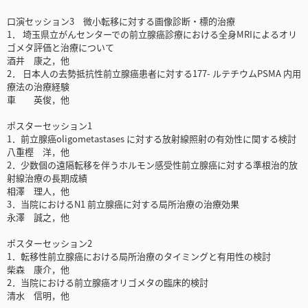
口演セッション3 微小転移に対する画像診断・標的治療
1． 埼玉県立がんセンターでの前立腺癌診療における全身MRIによるオリ
ゴメタ評価と治療について
酒井 康之，他
2． 日本人の去勢抵抗性前立腺癌患者に対する177- ルテチウムPSMA 内用
療法の治療経験
車 英俊，他
ポスターセッション1
1．前立腺癌oligometastases に対する放射線照射の有効性に関する検討
八重樫 洋，他
2．少数個の遠隔転移を伴うホルモン感受性前立腺癌に対する準根治的放
射線治療の長期成績
相澤 理人，他
3．当院におけるN1 前立腺癌に対する局所治療の治療効果
永澤 誠之，他
ポスターセッション2
1．転移性前立腺癌における局所治療のタイミングと有用性の検討
柴森 康介，他
2．当院における前立腺癌オリゴメタの臨床的検討
清水 信明，他