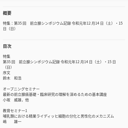
概要
特集：第35 回 前立腺シンポジウム記録 令和元年12 月14 日（土）・15
日（日）
目次
特集
第35 回 前立腺シンポジウム記録 令和元年12 月14 日（土）・15 日
（日）
序文
鈴木 和浩
オープニングセミナー
最新の前立腺癌基礎・臨床研究の理解を深めるための基本講座
小坂 威雄，他
教育セミナー1
哺乳類における精巣ライディッヒ細胞の分化と男性化のメカニズム
嶋 雄一