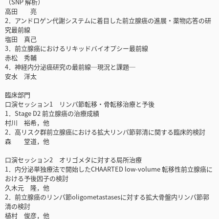
（SNP 解析）
高田 亮
2．アンドロゲン代謝システムに着目した前立腺癌の進展・薬物応答の研
究最前線
塩田 真己
3．前立腺癌におけるリキッドバイオプシー最前線
赤松 秀輔
4．神経内分泌癌研究の最前線─現況と課題─
安水 洋太
臨床部門
口演セッション1 リンパ節転移・骨転移治療と予後
1．Stage D2 前立腺癌の治療成績
村川 裕希，他
2．高リスク群前立腺癌における拡大リンパ節郭清に関する臨床的検討
森 堂道，他
口演セッション2 オリゴメタに対する局所治療
1．内分泌単独療法で開始したCHAARTED low-volume 転移性前立腺癌に
おける予後因子の検討
久木元 隆，他
2．前立腺癌のリンパ節oligometastasesに対する拡大骨盤内リンパ節郭
清の検討
植村 俊彦，他