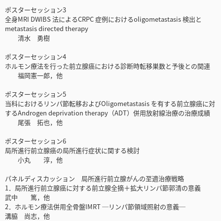
ポスターセッション3
全身MRI DWIBS 法によるCRPC 症例におけるoligometastasis 検出と
metastasis directed therapy
清水 勇樹
ポスターセッション4
ホルモン療法を行った前立腺癌における診断時転移巣数と予後との関連
福岡憲一郎，他
ポスターセッション5
当科におけるリンパ節転移およびOligometastasis を有する前立腺癌に対
するAndrogen deprivation therapy（ADT）併用放射線治療の治療成績
尾張 拓也，他
ポスターセッション6
局所進行前立腺癌の局所進行症状に関する検討
小丸 淳，他
パネルディスカッション 局所進行前立腺がんの至適治療戦略
1．局所進行前立腺癌に対する前立腺全摘＋拡大リンパ節郭清の意義
武中 篤，他
2．ホルモン療法併用全骨盤IMRT ─リンパ節領域照射の意義─
溝脇 尚志，他