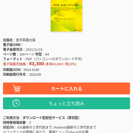
出版社
医学図書出版
電子版ISBN
電子版発売日
2021/11/15
ページ数
104ページ
判型
A4
フォーマット
PDF（パソコンへのダウンロード不可）
¥3,300
電子版販売価格：
(本体¥3,000＋税10％)
印刷版ISSN
0914-6180
印刷版発行年月
2020/08
カートに入れる
ちょっと立ち読み
ご利用方法
ダウンロード型配信サービス（買切型）
同時使用端末数
3
対応OS
iOS最新の２世代前まで / Android最新の２世代前まで
※コンテンツの使用にあたり、専用ビューアisho.jpが必要