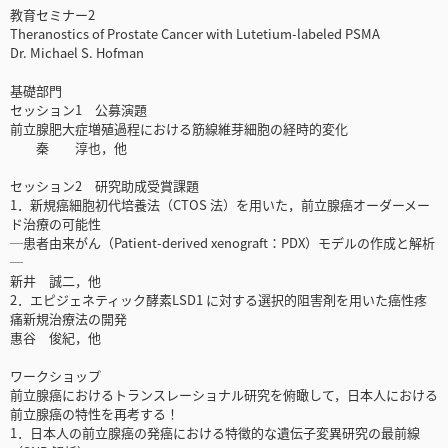
教育セミナー2
Theranostics of Prostate Cancer with Lutetium-labeled PSMA
Dr. Michael S. Hofman
基礎部門
セッション1 公募演題
前立腺肥大症増殖過程における筋線維芽細胞の経時的変化
秦 淳也，他
セッション2 研究助成受賞課題
1．新規癌細胞初代培養法（CTOS 法）を用いた，前立腺癌オーダーメー
ド治療の可能性
─患者由来がん（Patient-derived xenograft：PDX）モデルの作成と解析
─
新井 誠二，他
2．エピジェネティック酵素LSD1 に対する選択的阻害剤を用いた癌性疼
痛新規治療法の開発
惠谷 俊紀，他
ワークショップ
前立腺癌におけるトランスレーショナル研究を俯瞰して，日本人における
前立腺癌の特性を再考する！
1．日本人の前立腺癌の発癌における特徴的な遺伝子変異研究の最前線