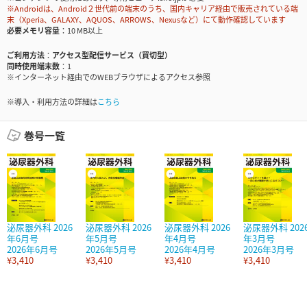
※Androidは、Android２世代前の端末のうち、国内キャリア経由で販売されている端
末（Xperia、GALAXY、AQUOS、ARROWS、Nexusなど）にて動作確認しています
必要メモリ容量
10 MB以上
ご利用方法
アクセス型配信サービス（買切型）
同時使用端末数
1
※インターネット経由でのWEBブラウザによるアクセス参照
※導入・利用方法の詳細は
こちら
巻号一覧
泌尿器外科 2026
泌尿器外科 2026
泌尿器外科 2026
泌尿器外科 202
年6月号
年5月号
年4月号
年3月号
2026年6月号
2026年5月号
2026年4月号
2026年3月号
¥3,410
¥3,410
¥3,410
¥3,410