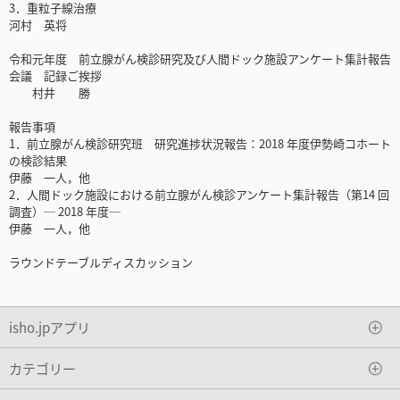
3．重粒子線治療
河村 英将
令和元年度 前立腺がん検診研究及び人間ドック施設アンケート集計報告
会議 記録ご挨拶
村井 勝
報告事項
1．前立腺がん検診研究班 研究進捗状況報告：2018 年度伊勢崎コホート
の検診結果
伊藤 一人，他
2．人間ドック施設における前立腺がん検診アンケート集計報告（第14 回
調査）─ 2018 年度─
伊藤 一人，他
ラウンドテーブルディスカッション
isho.jpアプリ
カテゴリー