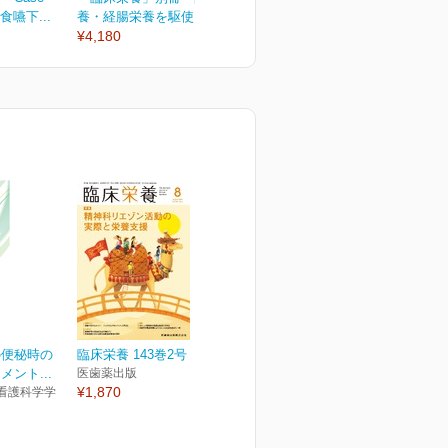
食嚥下...
養・経腸栄養を駆使した...
¥2,090
¥
¥4,180
の便秘時の
臨床栄養 143巻2号
ント...
医歯薬出版
¥1,870
看護科学学