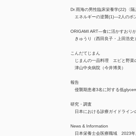
Dr.雨海の男性臨床栄養学(22)〈
エネルギーの逆襲(1)―2人のポ
ORIGAMI ART―食に活かすおり
きゅうり（西田良子・上田浩史
こんだてじまん
じまんの一品料理 エビと野菜
津山中央病院（今井博美）
報告
侵襲期患者3名に対する低glycemic
研究・調査
日本における診療ガイドラインの
News & Information
日本栄養士会医療職域 2023