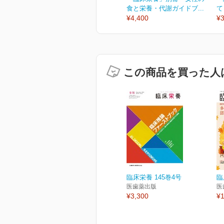
食と栄養・代謝ガイドブ...
て
¥4,400
¥3
この商品を買った人
臨床栄養 145巻4号
臨
医歯薬出版
医
¥3,300
¥1