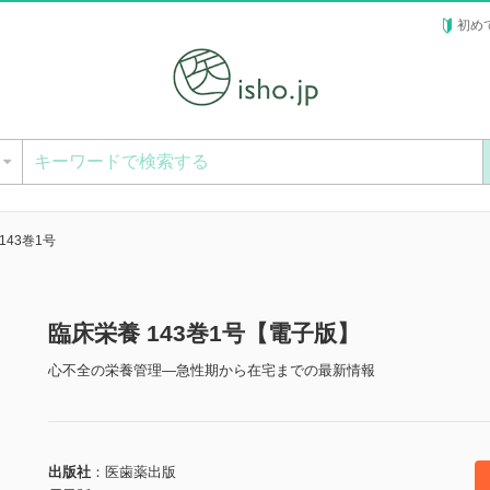
初め
ー
143巻1号
臨床栄養 143巻1号【電子版】
心不全の栄養管理―急性期から在宅までの最新情報
出版社
医歯薬出版