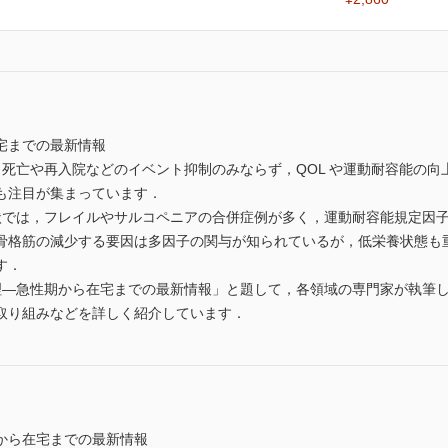
宅までの最新情報
，死亡や再入院などのイベント抑制のみならず，QOL や運動耐容能の
も注目が集まっています．
状では，フレイルやサルコペニアの合併症例が多く，運動耐容能規定因
骨格筋の減少する要因は多因子の関与が知られているが，低栄養状態も
す．
理―急性期から在宅までの最新情報」と題して，各領域の専門家が執筆
取り組みなどを詳しく紹介しています．
から在宅までの最新情報