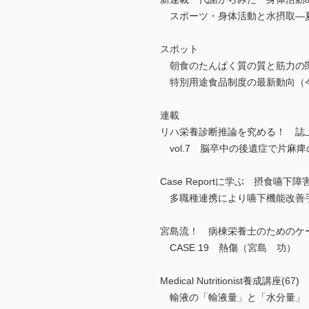
スポーツ・身体活動と水摂取―
スポット
朝食のたんぱく質の質と筋力の関
特別用途食品制度の最新動向（
連載
リハ栄養診断推論を究める！ 誌
vol.7 脳卒中の後遺症で片麻
Case Reportに学ぶ 摂食嚥
多職種連携により嚥下機能改善手
宮島流！ 病棟栄養士のためのケ
CASE 19 熱傷（宮島 功）
Medical Nutritionist養成講座(67)
輸液の「輸液量」と「水分量」