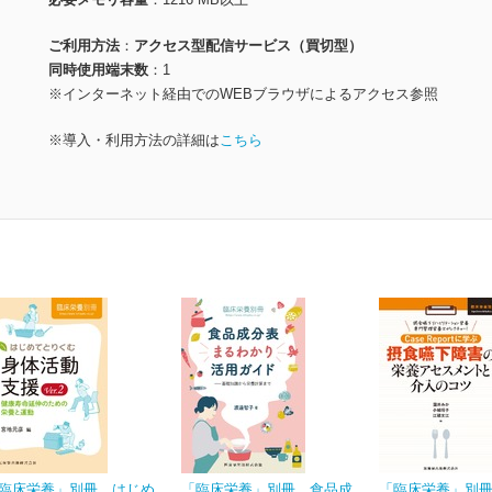
ご利用方法
アクセス型配信サービス（買切型）
同時使用端末数
1
※インターネット経由でのWEBブラウザによるアクセス参照
※導入・利用方法の詳細は
こちら
臨床栄養」別冊 はじめ
「臨床栄養」別冊 食品成
「臨床栄養」別冊 