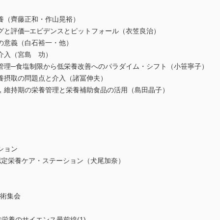
養（齊藤正和・作山晃裕）
と評価─エビデンスとピットフォール（衣笠良治）
の意義（白石裕一・他）
介入（宮島 功）
理─食塩制限から低栄養改善へのパラダイム・シフト（小笹寧子）
養摂取の問題点と介入（諸冨伸夫）
維持期の栄養管理と栄養補助食品の活用（島田晶子）
ション
認定栄養ケア・ステーション（犬尾加奈）
学術集会
栄養のサイエンス最前線(1)