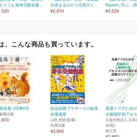
とりくむ身体活動支援...
分表まるわかり活用ガイ...
Reportに学ぶ 摂
,520
¥2,970
¥3,520
は、こんな商品も買っています。
床栄養 143巻6号
総合診療ブラザーズの臨床
看護ケアのため
歯薬出版
栄養講座
大腸便貯留アセスメ
,870
山田 悠史(監修)
公益社団法人 日本
丸善出版
会(監)
¥3,850
南江堂
¥2,860