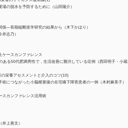
夏場の脱水を予防するために（山田陽介）
係―長期縦断疫学研究の結果から（木下かほり）
今井志乃）
上ケースカンファレンス
痺のある50代肥満男性で，生活改善に難渋している症例（西田明子・小
下障害の栄養アセスメントと介入のコツ(10)
術につながった小脳梗塞後の在宅嚥下障害患者の一例（木村麻美子）
ースカンファレンス活用術
（井上善文）