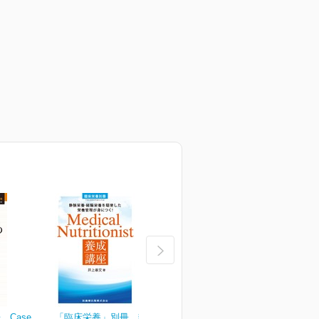
Case
「臨床栄養」別冊 静脈栄
臨床栄養 149巻2号
臨