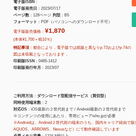
電子版ISBN
電子版発売日
2023/07/17
ページ数
128ページ
判型
B5
フォーマット
PDF（パソコンへのダウンロード不可）
¥1,870
電子版販売価格：
(本体¥1,700＋税10％)
特記事項
都合により，電子版では紙版と異なりp.73およびp.74の
図は未収載となっております．
印刷版ISSN
0485-1412
印刷版発行年月
2023/07
ご利用方法
ダウンロード型配信サービス（買切型）
同時使用端末数
2
対応OS
iOS最新の２世代前まで / Android最新の２世代前まで
※コンテンツの使用にあたり、専用ビューアisho.jpが必要
※Androidは、Android２世代前の端末のうち、国内キャリア経由で販
AQUOS、ARROWS、Nexusなど）にて動作確認しています
必要メモリ容量
1216 MB以上