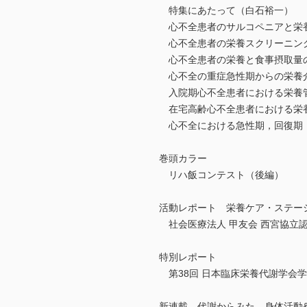
特集にあたって（白石裕一）
心不全患者のサルコペニアと栄
心不全患者の栄養スクリーニング
心不全患者の栄養と食事摂取量
心不全の重症急性期からの栄養
入院期心不全患者における栄養管
在宅高齢心不全患者における栄
心不全における急性期，回復期，
巻頭カラー
リハ飯コンテスト（後編）
活動レポート 栄養ケア・ステー
社会医療法人 甲友会 西宮協立
特別レポート
第38回 日本臨床栄養代謝学会
新連載 代謝からみた 身体活動&