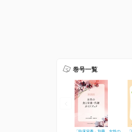
巻号一覧
「臨床栄養」別冊 女性の
「