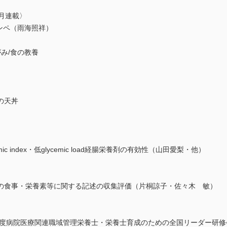
隔月連載〉
ンペ（雨海照祥）
がみ/食の教養
）
の天丼
 index・低glycemic load経腸栄養剤の有効性（山田愛梨・他）
食事・栄養素等に関する記述の収集評価（片桐諒子・佐々木 敏）
年度病院医療関連職域管理栄養士・栄養士育成のための全国リーダー研修