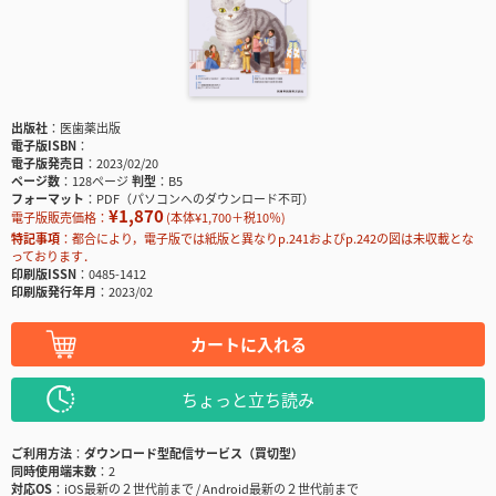
出版社
医歯薬出版
電子版ISBN
電子版発売日
2023/02/20
ページ数
128ページ
判型
B5
フォーマット
PDF（パソコンへのダウンロード不可）
¥1,870
電子版販売価格：
(本体¥1,700＋税10％)
特記事項
都合により，電子版では紙版と異なりp.241およびp.242の図は未収載とな
っております．
印刷版ISSN
0485-1412
印刷版発行年月
2023/02
カートに入れる
ちょっと立ち読み
ご利用方法
ダウンロード型配信サービス（買切型）
同時使用端末数
2
対応OS
iOS最新の２世代前まで / Android最新の２世代前まで