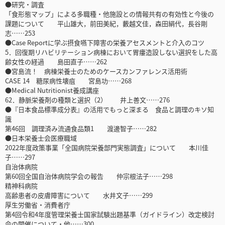
●研究・調査
「食形態マップ」による多職種・他施設との情報共有の有効性と今後の
課題について 平山雄大，前田美紀，藪越文佳，森田絹代，長谷剛
志……253
●Case Reportに学ぶ摂食嚥下障害の栄養アセスメントと介入のコツ
5．回復期リハビリテーション病棟において胃瘻造設しない選択をした高
齢女性の経過 島田直子……262
●宮島流！ 病棟栄養士のためのケースカンファレンス活用術
CASE 14 糖尿病性壊疽 宮島功……268
●Medical Nutritionist養成講座
62．静脈栄養剤の種類と選択（2） 井上善文……276
●『日本食品標準成分表』の活用でもっと深まる 食品と調理のキソ知
識
第46回 調理済み流通食品類1 渡邊智子……282
●日本栄養士会医療職域
2022年度政策事業「全国病院栄養部門実態調査」について 本川佳
子……297
自治体病院
第60回全国自治体病院学会の報告 仲宗根法子……298
精神科病院
高齢患者の皮膚障害について 水井文子……299
厚生労働省・消費者庁
第4回令和4年度管理栄養士国家試験出題基準（ガイドライン）改定検討
会の開催について・他……300