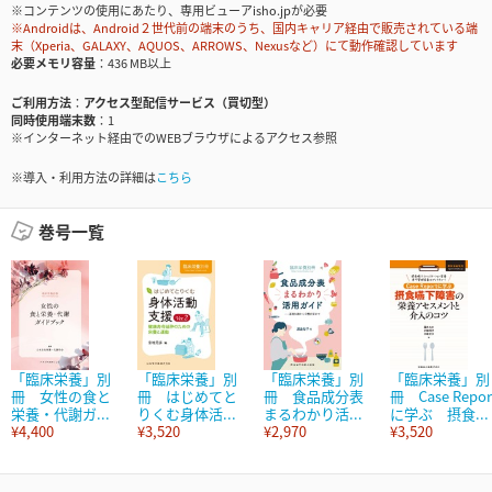
※コンテンツの使用にあたり、専用ビューアisho.jpが必要
※Androidは、Android２世代前の端末のうち、国内キャリア経由で販売されている端
末（Xperia、GALAXY、AQUOS、ARROWS、Nexusなど）にて動作確認しています
必要メモリ容量
436 MB以上
ご利用方法
アクセス型配信サービス（買切型）
同時使用端末数
1
※インターネット経由でのWEBブラウザによるアクセス参照
※導入・利用方法の詳細は
こちら
巻号一覧
「臨床栄養」別
「臨床栄養」別
「臨床栄養」別
「臨床栄養」別
冊 女性の食と
冊 はじめてと
冊 食品成分表
冊 Case Repor
栄養・代謝ガ...
りくむ身体活...
まるわかり活...
に学ぶ 摂食...
¥4,400
¥3,520
¥2,970
¥3,520