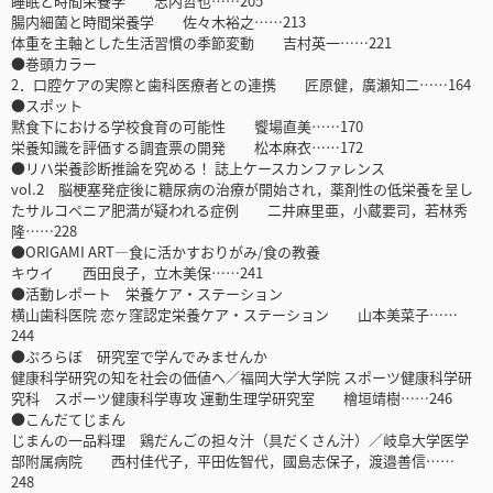
睡眠と時間栄養学 志内哲也……205
腸内細菌と時間栄養学 佐々木裕之……213
体重を主軸とした生活習慣の季節変動 吉村英一……221
●巻頭カラー
2．口腔ケアの実際と歯科医療者との連携 匠原健，廣瀬知二……164
●スポット
黙食下における学校食育の可能性 饗場直美……170
栄養知識を評価する調査票の開発 松本麻衣……172
●リハ栄養診断推論を究める！ 誌上ケースカンファレンス
vol.2 脳梗塞発症後に糖尿病の治療が開始され，薬剤性の低栄養を呈し
たサルコペニア肥満が疑われる症例 二井麻里亜，小蔵要司，若林秀
隆……228
●ORIGAMI ART―食に活かすおりがみ/食の教養
キウイ 西田良子，立木美保……241
●活動レポート 栄養ケア・ステーション
横山歯科医院 恋ヶ窪認定栄養ケア・ステーション 山本美菜子……
244
●ぷろらぼ 研究室で学んでみませんか
健康科学研究の知を社会の価値へ／福岡大学大学院 スポーツ健康科学研
究科 スポーツ健康科学専攻 運動生理学研究室 檜垣靖樹……246
●こんだてじまん
じまんの一品料理 鶏だんごの担々汁（具だくさん汁）／岐阜大学医学
部附属病院 西村佳代子，平田佐智代，國島志保子，渡邉善信……
248