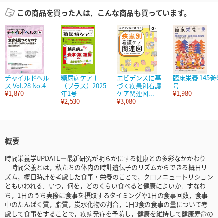
この商品を買った人は、こんな商品も買っています。
チャイルドヘル
糖尿病ケア＋
エビデンスに基
臨床栄養 145巻
ス Vol.28 No.4
（プラス）2025
づく疾患別看護
号
¥1,870
年1号
ケア関連図...
¥1,980
¥2,530
¥3,080
概要
時間栄養学UPDATE―最新研究が明らかにする健康との多彩なかかわり
時間栄養とは，私たちの体内の時計遺伝子のリズムからできる概日リ
ズム，概日時計を考慮した食事・栄養のことで，クロノニュートリション
ともいわれる．いつ，何を，どのくらい食べると健康によいか，すなわ
ち，1日のうち実際に食事を摂取するタイミングや1日の食事回数，食事
中のたんぱく質，脂質，炭水化物の割合，1日3食の食事の量について考
慮して食事をすることで，疾病発症を予防し，健康を維持して健康寿命の