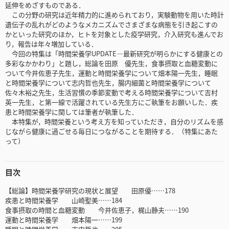
延伸をめざすものである．
この分野の研究は近年精力的に進められており，実験動物を用いた時計
遺伝子の乱れがどのようなメカニズムでさまざまな病態を引き起こすの
かといった研究のほか，ヒトを対象とした疫学研究，介入研究も進んでお
り，報告は年々増加している．
今回の特集は「時間栄養学UPDATE―最新研究が明らかにする健康との
多彩なかかわり」と題し，総論を田原 優先生，食事摂取と血糖変動に
ついて今井佐恵子先生，運動と時間栄養学について畑本陽一先生，睡眠
と時間栄養学について志内哲也先生，腸内細菌と時間栄養学について
佐々木裕之先生，生活習慣の季節変動で考える時間栄養学について吉村
英一先生，と第一線で活躍されている先生方にご執筆をお願いした．疾
患と時間栄養学に関しては筆者が執筆した．
本特集が，時間栄養という考え方を知っていただき，自分のリズムを感
じながら健康に過ごせる毎日につながることを期待する．（特集にあた
って）
目次
【総論】時間栄養学研究の現状と展望 田原優……178
疾患と時間栄養学 山崎聖美……184
食事摂取の時間と血糖変動 今井佐恵子，梶山静夫……190
運動と時間栄養学 畑本陽一……199