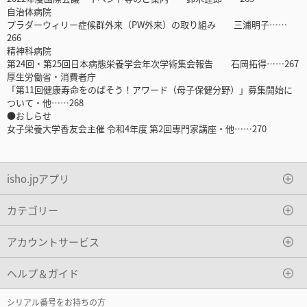
自治体病院
プラダーウィリー症候群外来（PW外来）の取り組み 三浦明子……
266
精神科病院
第24回・第25回日本病態栄養学会年次学術集会報告 石岡拓得……267
厚生労働省・消費者庁
「第11回健康寿命をのばそう！アワード（母子保健分野）」募集開始に
ついて・他……268
●おしらせ
女子栄養大学香友会主催 令和4年度 第2回専門家講座・他……270
isho.jpアプリ
カテゴリー
アカウントサービス
ヘルプ＆ガイド
シリアル番号をお持ちの方