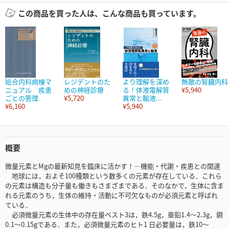
この商品を買った人は、こんな商品も買っています。
総合内科病棟マ
レジデントのた
より理解を深め
無敵の腎臓内科
ニュアル 疾患
めの神経診療
る！体液電解質
¥5,940
ごとの管理
¥5,720
異常と輸液...
¥6,160
¥5,940
概要
微量元素とMgの最新知見を臨床に活かす！―機能・代謝・疾患との関連
地球には，およそ100種類という数多くの元素が存在している．これら
の元素は構造も分子量も働きもさまざまである．そのなかで，生体に含ま
れる元素のうち，生体の維持・活動に不可欠なものが必須元素と呼ばれ
ている．
必須微量元素の生体中の存在量ベスト3は，鉄4.5g，亜鉛1.4～2.3g，銅
0.1～0.15gである．また，必須微量元素のヒト1 日必要量は，鉄10～