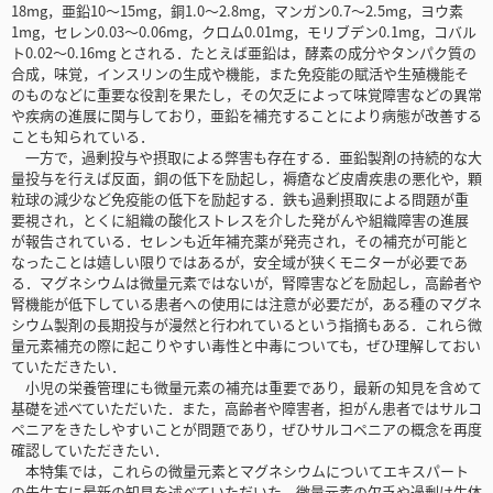
18mg，亜鉛10～15mg，銅1.0～2.8mg，マンガン0.7～2.5mg，ヨウ素
1mg，セレン0.03～0.06mg，クロム0.01mg，モリブデン0.1mg，コバル
ト0.02～0.16mg とされる．たとえば亜鉛は，酵素の成分やタンパク質の
合成，味覚，インスリンの生成や機能，また免疫能の賦活や生殖機能そ
のものなどに重要な役割を果たし，その欠乏によって味覚障害などの異常
や疾病の進展に関与しており，亜鉛を補充することにより病態が改善する
ことも知られている．
一方で，過剰投与や摂取による弊害も存在する．亜鉛製剤の持続的な大
量投与を行えば反面，銅の低下を励起し，褥瘡など皮膚疾患の悪化や，顆
粒球の減少など免疫能の低下を励起する．鉄も過剰摂取による問題が重
要視され，とくに組織の酸化ストレスを介した発がんや組織障害の進展
が報告されている．セレンも近年補充薬が発売され，その補充が可能と
なったことは嬉しい限りではあるが，安全域が狭くモニターが必要であ
る．マグネシウムは微量元素ではないが，腎障害などを励起し，高齢者や
腎機能が低下している患者への使用には注意が必要だが，ある種のマグネ
シウム製剤の長期投与が漫然と行われているという指摘もある．これら微
量元素補充の際に起こりやすい毒性と中毒についても，ぜひ理解しておい
ていただきたい．
小児の栄養管理にも微量元素の補充は重要であり，最新の知見を含めて
基礎を述べていただいた．また，高齢者や障害者，担がん患者ではサルコ
ペニアをきたしやすいことが問題であり，ぜひサルコペニアの概念を再度
確認していただきたい．
本特集では，これらの微量元素とマグネシウムについてエキスパート
の先生方に最新の知見を述べていただいた．微量元素の欠乏や過剰は生体