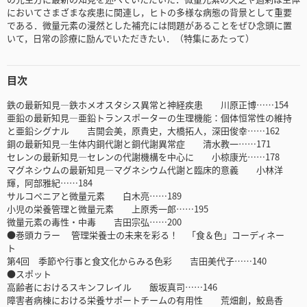
においてさまざまな疾患に関連し，ヒトの多様な病態の背景として重要
である．微量元素の漫然とした補充には問題があることをぜひ念頭に置
いて，日常の診療に励んでいただきたい．（特集にあたって）
目次
鉄の最新知見―鉄ホメオスタシス異常と神経疾患 川原正博……154
亜鉛の最新知見―亜鉛トランスポーターの生理機能：個体恒常性の維持
と亜鉛シグナル 吉開会美，原貴史，大橋拓人，深田俊幸……162
銅の最新知見―生体内銅代謝と銅代謝異常症 清水教一……171
セレンの最新知見―セレンの代謝機構を中心に 小椋康光……178
マグネシウムの最新知見―マグネシウム代謝と臨床的意義 小林洋
輝，阿部雅紀……184
サルコペニアと微量元素 白木亮……189
小児の栄養管理と微量元素 上原秀一郎……195
微量元素の毒性・中毒 吉田宗弘……200
●巻頭カラー 管理栄養士の未来を彩る！ 「食＆色」コーディネー
ト
第4回 季節や行事と食文化からみる色彩 吉田美代子……140
●スポット
高齢者におけるスキンフレイル 飯坂真司……146
障害者病棟における栄養サポートチームの有用性 荒畑創，鮫島香