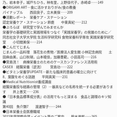
乃，岩本幸子，城戸ちひろ，林有里，上野佳代子，赤崎卓……149
●ORIGAMI ART―食に活かすおりがみ/食の教養
パイナップル 西田良子，立木美保……209
●活動レポート 栄養ケア・ステーション
認定栄養ケア・ステーション 鈴鹿 中東真紀……212
●ぷろらぼ 研究室で学んでみませんか
栄養学の基礎研究と実践現場をつなぐ「実践栄養学」の発展のために／
同志社女子大学大学院 生活科学研究科 食物栄養科学専攻 実践栄養学研究
室 小切間美保……214
●こんだてじまん
じまんの一品料理 落花生の煮物／医療法人愛生館 小林記念病院 土
田麻由美，山口秋瑚，山本稜佳，加藤豊範，小田高司……216
●宮島流！ 病棟栄養士のためのケースカンファレンス活用術
CASE8 経腸栄養（逆流） 宮島功……222
●ビタミン栄養学UPDATE―新たな臨床的意義の確立に向けて
8．葉酸をめぐる話題 平岡真実……231
●Medical Nutritionist養成講座
経腸栄養投与経路の管理（2）―器具などの名称を統一する必要がありま
す 井上善文……236
●『日本食品標準成分表』の活用でもっと深まる 食品と調理のキソ知
識
第40回 魚介類7 渡邊智子……244
●日本栄養士会医療職域
2022年度国際会議・イベント等のご案内 鈴木達郎……265