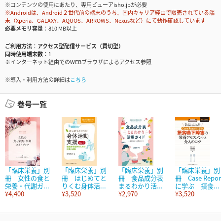
※コンテンツの使用にあたり、専用ビューアisho.jpが必要
※Androidは、Android２世代前の端末のうち、国内キャリア経由で販売されている端
末（Xperia、GALAXY、AQUOS、ARROWS、Nexusなど）にて動作確認しています
必要メモリ容量
810 MB以上
ご利用方法
アクセス型配信サービス（買切型）
同時使用端末数
1
※インターネット経由でのWEBブラウザによるアクセス参照
※導入・利用方法の詳細は
こちら
巻号一覧
「臨床栄養」別
「臨床栄養」別
「臨床栄養」別
「臨床栄養」別
冊 女性の食と
冊 はじめてと
冊 食品成分表
冊 Case Repor
栄養・代謝ガ...
りくむ身体活...
まるわかり活...
に学ぶ 摂食...
¥4,400
¥3,520
¥2,970
¥3,520