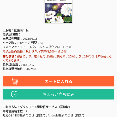
出版社
医歯薬出版
電子版ISBN
電子版発売日
2022/08/15
ページ数
128ページ
判型
B5
フォーマット
PDF（パソコンへのダウンロード不可）
¥1,870
電子版販売価格：
(本体¥1,700＋税10％)
特記事項
都合により，電子版では紙版と異なりp.209およびp.210の図は未収載とな
っております．
印刷版ISSN
0485-1412
印刷版発行年月
2022/08
カートに入れる
ちょっと立ち読み
ご利用方法
ダウンロード型配信サービス（買切型）
同時使用端末数
2
対応OS
iOS最新の２世代前まで / Android最新の２世代前まで