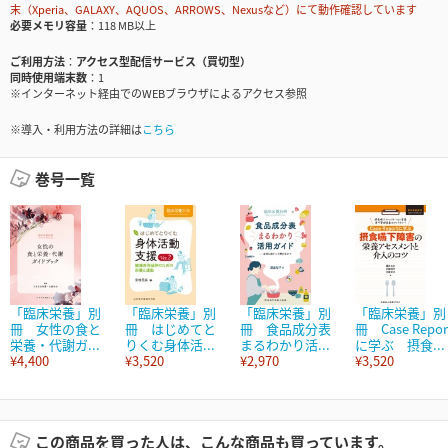
末（Xperia、GALAXY、AQUOS、ARROWS、Nexusなど）にて動作確認しています
必要メモリ容量
118 MB以上
ご利用方法
アクセス型配信サービス（買切型）
同時使用端末数
1
※インターネット経由でのWEBブラウザによるアクセス参照
※導入・利用方法の詳細は
こちら
巻号一覧
「臨床栄養」別
「臨床栄養」別
「臨床栄養」別
「臨床栄養」別
冊 女性の食と
冊 はじめてと
冊 食品成分表
冊 Case Repor
栄養・代謝ガ...
りくむ身体活...
まるわかり活...
に学ぶ 摂食...
¥4,400
¥3,520
¥2,970
¥3,520
この商品を買った人は、こんな商品も買っています。