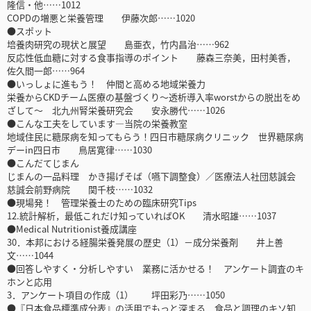
隆信・他……1012
COPDの増悪と栄養管理 伊藤次郎……1020
●スポット
培養肉研究の現状と展望 島亜衣，竹内昌治……962
反応性低血糖に対する食事指導のポイント 藤森三奈美，田村美香，
佐久間一郎……964
●いっしょに進もう！ 仲間と高める地域栄養力
栄養からCKDチーム医療の基盤づくり～透析導入率worstからの脱出をめ
ざして～ 北九州腎栄養研究会 安永勝代……1026
●こんな工夫をしています―当院の栄養教室
地域住民に糖尿病を知ってもらう！四日市糖尿病クリニック 世界糖尿病
デーin四日市 鳥居寛律……1030
●こんだてじまん
じまんの一品料理 かき揚げそば（嚥下調整食）／医療法人社団慈誠会
慈誠会前野病院 関千枝……1032
●現場発！ 管理栄養士のための臨床研究Tips
12.統計解析，最低これだけ知っていればOK 清水昭雄……1037
●Medical Nutritionist養成講座
30．本邦における経腸栄養発展の歴史（1）－成分栄養剤 井上善
文……1044
●回答しやすく・分析しやすい 業務に活かせる！ アンケート調査のキ
ホンと応用
3．アンケート項目の作成（1） 坪田彩乃……1050
●『日本食品標準成分表』の活用でもっと深まる 食品と調理のキソ知