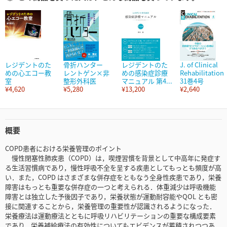
レジデントのた
骨折ハンター
レジデントのた
J. of Clinical
めの心エコー教
レントゲン×非
めの感染症診療
Rehabilitation
室
整形外科医
マニュアル 第4...
31巻4号
¥4,620
¥5,280
¥13,200
¥2,640
概要
COPD患者における栄養管理のポイント
慢性閉塞性肺疾患（COPD）は，喫煙習慣を背景として中高年に発症す
る生活習慣病であり，慢性呼吸不全を呈する疾患としてもっとも頻度が高
い．また，COPD はさまざまな併存症をともなう全身性疾患であり，栄養
障害はもっとも重要な併存症の一つと考えられる．体重減少は呼吸機能
障害とは独立した予後因子であり，栄養状態が運動耐容能やQOL とも密
接に関連することから，栄養管理の重要性が認識されるようになった．
栄養療法は運動療法とともに呼吸リハビリテーションの重要な構成要素
であり，栄養補給療法の有効性についてもエビデンスが蓄積されつつあ