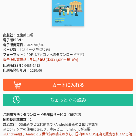
出版社
医歯薬出版
電子版ISBN
電子版発売日
2021/01/04
ページ数
128ページ
判型
B5
フォーマット
PDF（パソコンへのダウンロード不可）
¥1,760
電子版販売価格：
(本体¥1,600＋税10％)
印刷版ISSN
0485-1412
印刷版発行年月
2020/06
カートに入れる
ちょっと立ち読み
ご利用方法
ダウンロード型配信サービス（買切型）
同時使用端末数
2
対応OS
iOS最新の２世代前まで / Android最新の２世代前まで
※コンテンツの使用にあたり、専用ビューアisho.jpが必要
※Androidは、Android２世代前の端末のうち、国内キャリア経由で販売されている端