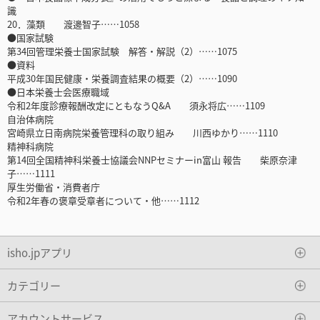
識
20．藻類 渡邊智子……1058
●国家試験
第34回管理栄養士国家試験 解答・解説（2）……1075
●資料
平成30年国民健康・栄養調査結果の概要（2）……1090
●日本栄養士会医療職域
令和2年度診療報酬改定にともなうQ&A 須永将広……1109
自治体病院
宮崎県立日南病院栄養管理科の取り組み 川西ゆかり……1110
精神科病院
第14回全国精神科栄養士協議会NNPセミナーin富山 報告 柴原奈津
子……1111
厚生労働省・消費者庁
令和2年春の褒章受章者について・他……1112
isho.jpアプリ
カテゴリー
アカウントサービス