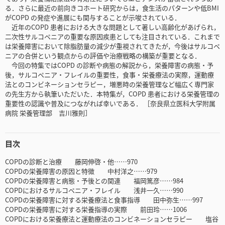
る．さらに最近の前向きコホート研究からは，食生活のパターンや低BMI
がCOPD の発症や進展にも関与することが示唆されている．
近年のCOPD 患者における大きな問題として著しい高齢化があげられ，
二次性サルコペニアの重要な原因疾患としても注目されている．これまで
は栄養障害において除脂肪量の減少が重視されてきたが，今後はサルコペ
ニアの合併という観点からの評価や治療戦略の構築が重要となる．
今回の特集ではCOPD の診断や病態の解説から，栄養障害の病態・予
後，サルコペニア・フレイルの重要性，食事・栄養療法の実際，運動療
法とのコンビネーションセラピー，増悪時の栄養管理など幅広く専門家
の先生方から執筆いただいた．本特集が，COPD 患者における栄養管理の
重要性の認識や普及につながれば幸いである． ［奈良県立医科大学附属
病院 栄養管理部 吉川雅則］
目次
COPDの診断と治療 藤岡伸啓・他……970
COPDの栄養障害の原因と特徴 中村洋之……979
COPDの栄養障害と病態・予後との関連 福岡篤彦……984
COPDにおけるサルコペニア・フレイル 浅井一久……990
COPDの栄養障害に対する栄養療法と食事指導 田中弥生……997
COPDの栄養障害に対する栄養指導の実際 前田玲……1006
COPDにおける栄養療法と運動療法のコンビネーションセラピー 塩谷