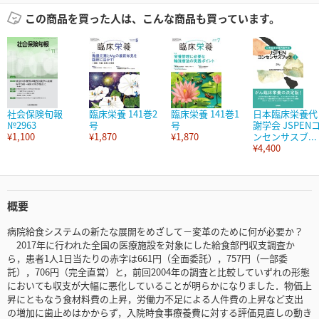
この商品を買った人は、こんな商品も買っています。
社会保険旬報
臨床栄養 141巻2
臨床栄養 141巻1
日本臨床栄養代
№2963
号
号
謝学会 JSPEN
¥1,100
¥1,870
¥1,870
ンセンサスブ...
¥4,400
概要
病院給食システムの新たな展開をめざして－変革のために何が必要か？
2017年に行われた全国の医療施設を対象にした給食部門収支調査か
ら，患者1人1日当たりの赤字は661円（全面委託），757円（一部委
託），706円（完全直営）と，前回2004年の調査と比較していずれの形態
においても収支が大幅に悪化していることが明らかになりました．物価上
昇にともなう食材料費の上昇，労働力不足による人件費の上昇など支出
の増加に歯止めはかからず，入院時食事療養費に対する評価見直しの動き