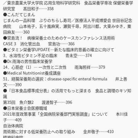
／東京農業大学大学院 応用生物科学研究科 食品栄養学専攻 保健栄養学
研究室 髙田和子……358
●こんだてじまん
じまんの一品料理 ぶりのちらし寿司／医療法人平成博愛会 世田谷記念
病院 山本祐子，五十嵐麻実，瀬賀千尋，阿出川都，大東みゆき，粟
田麻友……360
●宮島流！ 病棟栄養士のためのケースカンファレンス活用術
CASE 3 消化管出血 宮島功……366
●ビタミン栄養学UPDATE―新たな臨床的意義の確立に向けて
3．水溶性ビタミン不足の臨床 青未空……374
●Dr.雨海の男性臨床栄養学
14．心筋症（1）― 一次性と二次性 雨海照祥……379
●Medical Nutritionist養成講座
51．経腸栄養剤の選択：disease-specific enteral formula 井上善
文……390
●『日本食品標準成分表』の活用でもっと深まる 食品と調理のキソ知
識
第35回 魚介類2 渡邊智子……396
●日本栄養士会医療職域
2021年度政策事業「全国病院栄養部門実態調査」について 本川佳
子……409
自治体病院
周術期に対する低栄養防止への取り組み 金井敬子……410
精神科病院