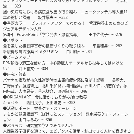
コントラクトフードサービスのあり方とセントラルキッチン 阿部利
治……323
旭中央病院における病院食改善の取り組み─ニュークックチル導入後11
年の総括と課題 坂井厚夫……328
●巻頭カラー ビフォア・アフターでわかる！ 管理栄養士のためのビ
ジュアルデザイン入門
第3回 PowerPoint「学会発表・患者指導」 田中佐代子……276
●スポット
食を通した視覚障害者の健康づくりの取り組み 平島和男……282
新規糖尿病治療薬 イメグリミン 白川純……284
●ズームアップ
PPN輸液の適正な使い方―中心静脈カテーテルから投与してはいけな
い！ 井上善文……334
●研究・調査
バナナの摂取が持久性運動時の主観的疲労感に及ぼす影響 長崎大，
宇野智子，渡邉智之，北川千加良，増田隆昌，石川大仁，積志保子，堀
田拓哉，大滝尋美，荒木雄介，渡辺陽介……346
●ORIGAMI ART―食に活かすおりがみ/食の教養
キャベツ 西田良子，上田浩史……353
●活動レポート 栄養ケア・ステーション
まちかど健康相談室（ぽけっとステーション） 認定栄養ケア・ステーシ
ョン 山口はるみ……356
●ぷろらぼ 研究室で学んでみませんか
人間栄養学研究を通じて，エビデンスを活用・創出できる人材を育成する