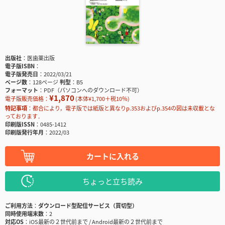
出版社
医歯薬出版
電子版ISBN
電子版発売日
2022/03/21
ページ数
128ページ
判型
B5
フォーマット
PDF（パソコンへのダウンロード不可）
¥1,870
電子版販売価格：
(本体¥1,700＋税10％)
特記事項
都合により，電子版では紙版と異なりp.353およびp.354の図は未収載とな
っております．
印刷版ISSN
0485-1412
印刷版発行年月
2022/03
カートに入れる
ちょっと立ち読み
ご利用方法
ダウンロード型配信サービス（買切型）
同時使用端末数
2
対応OS
iOS最新の２世代前まで / Android最新の２世代前まで