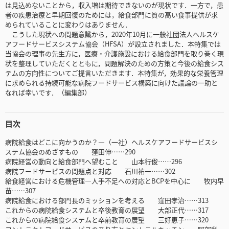
は見込めないことから，収入増は期待できないのが現状です．一方で，患
者の疾患治療と早期回復のためには，給食部門に質の高い食事提供が求
められていることに変わりはありません．
こうした現状への問題意識から，2020年10月に一般社団法人ヘルスケ
アフードサービスシステム協会（HFSA）が設立されました．本特集では
当協会の理事の先生方に，医療・介護施設における給食部門を取り巻く現
状を整理していただくとともに，問題解決のための方策と今後の給食シス
テムの方向性についてご提言いただきます．本特集が，効果的な栄養管理
に求められる持続可能な病院フードサービス構築に向けた議論の一助と
なれば幸いです．（編集部）
目次
病院給食はどこに向かうのか？―（一社）ヘルスケアフードサービスシ
ステム協会のめざすもの 窪田伸……290
病院経営の動向と給食部門へ望むこと 山本行俊……296
病院フードサービスの問題点と対応 石川祐一……302
給食経営における危機管理―人手不足への対応とBCPを中心に 牧内早
苗……307
病院給食における部門長のミッションを考える 窪田孝治……313
これからの病院給食システムと卒後教育の展望 大部正代……317
これからの病院給食システムと卒前教育の展望 三好恵子……320