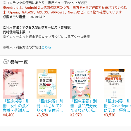
※コンテンツの使用にあたり、専用ビューアisho.jpが必要
※Androidは、Android２世代前の端末のうち、国内キャリア経由で販売されている端
末（Xperia、GALAXY、AQUOS、ARROWS、Nexusなど）にて動作確認しています
必要メモリ容量
376 MB以上
ご利用方法
アクセス型配信サービス（買切型）
同時使用端末数
1
※インターネット経由でのWEBブラウザによるアクセス参照
※導入・利用方法の詳細は
こちら
巻号一覧
「臨床栄養」別
「臨床栄養」別
「臨床栄養」別
「臨床栄養」別
冊 女性の食と
冊 はじめてと
冊 食品成分表
冊 Case Repor
栄養・代謝ガ...
りくむ身体活...
まるわかり活...
に学ぶ 摂食...
¥4,400
¥3,520
¥2,970
¥3,520