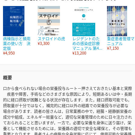
病棟指示と頻用
ステロイドの虎
レジデントのた
重症患者管理マ
薬の使い方 決
¥3,300
めの感染症診療
ニュアル
定版
マニュアル 第4...
¥7,150
¥4,950
¥13,200
概要
口から食べられない場合の栄養投与ルート－押さえておきたい基本と実際
疾患や障害，手術などのさまざまな原因により，短期あるいは中・長期
的に経口摂取が困難となる状況が存在します．また，経口摂取可能でも，
摂取量が十分ではなく，補完的に経口以外の経路での栄養投与が必要な
場合があります．読者の皆さんは，日常業務の中で，経腸・経静脈栄養の
成分や組成，エネルギー総量など，適切な栄養管理のために日々注力され
ておられることと思いますが，一方で，必要な栄養を身体に送り届け，栄
養として機能させるためには，栄養路の適切で安全な確保と，その管理も
重要となります．患者さんの病態や全身状態に応じて，使用可能な栄養路