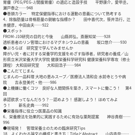
胃瘻（PEG/PEG-J/開腹胃瘻）の適応と造設手技 平野康介，愛甲丞，
瀬戸泰之……948
●巻頭カラー 特定保健指導における運動の意義について熟考する
4．除脂肪量は骨格筋量の鋭敏な指標か？ 田中喜代次，笹井浩行，辻
本健彦，中田由夫……922
●スポット
FROM-J10研究の目的と今後 山縣邦弘，斎藤知栄……928
透析患者のリン管理におけるマグネシウムの意義 坂口悠介……930
●ぷろらぼ 研究室で学んでみませんか
障がい児・者に対する栄養学的支援をめざす指導者，研究者の養成／山
形県立米沢栄養大学大学院 健康栄養科学研究科 健康栄養科学専攻（修士
課程） 大和田研究室 大和田浩子……984
●こんだてじまん
じまんの一品料理 大地の恵みスープ／医療法人清和会 水前寺とうや病
院 吉永登美代・他……986
●上機嫌に働くコツ 良好な人間関係を築き，スマートに働こう！ 第4
回
承認欲求ってなんだろう？―認めよう！ 感謝しよう！ ほめてみよ
う！ 新名史典……992
●栄養指導に役立つ医薬品の知識
6．栄養療法を効果的に実践するために有効な薬剤提案 神谷貴樹……
996
●現場発！ 管理栄養士のための臨床研究Tips
18．よくわかる論文の構成と書き方：TitleとAbstract 山内杏奈……