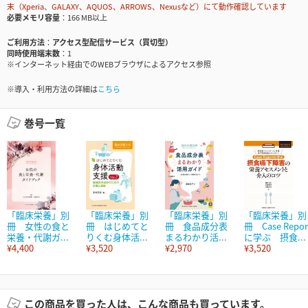
末（Xperia、GALAXY、AQUOS、ARROWS、Nexusなど）にて動作確認しています
必要メモリ容量
166 MB以上
ご利用方法
アクセス型配信サービス（買切型）
同時使用端末数
1
※インターネット経由でのWEBブラウザによるアクセス参照
※導入・利用方法の詳細は
こちら
巻号一覧
「臨床栄養」別
「臨床栄養」別
「臨床栄養」別
「臨床栄養」別
冊 女性の食と
冊 はじめてと
冊 食品成分表
冊 Case Repor
栄養・代謝ガ...
りくむ身体活...
まるわかり活...
に学ぶ 摂食...
¥4,400
¥3,520
¥2,970
¥3,520
この商品を買った人は、こんな商品も買っています。