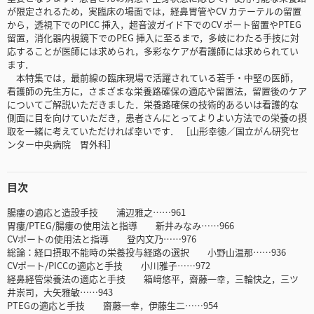
が限定されるため，実臨床の場面では，経鼻胃管やCV カテーテルの留置
から，透視下でのPICC 挿入，超音波ガイド下でのCV ポート留置やPTEG
留置，消化器内視鏡下でのPEG 挿入に至るまで，多岐にわたる手技に対
応することが医師には求められ，多彩なケアが看護師には求められてい
ます．
本特集では，最前線の臨床現場で活躍されている若手・中堅の医師，
看護師の先生方に，さまざまな栄養路確保の適応や留置法，留置後のケア
についてご解説いただきました．栄養路確保の技術的あるいは看護的な
側面に目を向けていただき，患者さんにとってよりよい方法での栄養の摂
取を一緒に考えていただければ幸いです． ［山形幸徳／国立がん研究セ
ンター中央病院 胃外科］
目次
腸瘻の適応と造設手技 浦辺雅之……961
胃瘻/PTEG/腸瘻の使用法と指導 新井みなみ……966
CVポートの使用法と指導 登内文乃……976
総論：経口摂取不能時の栄養投与経路の選択 小野山温那……936
CVポート/PICCの適応と手技 小川雅子……972
経鼻経管栄養法の適応と手技 箱﨑悠平，齋藤一幸，三輪快之，三ツ
井崇司，大矢雅敏……943
PTEGの適応と手技 齋藤一幸，伊藤生二……954