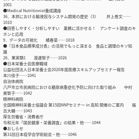
1001
●Medical Nutritionist養成講座
36．本邦における輸液投与システム開発の歴史（3） 井上善文……
1010
●回答しやすく・分析しやすい 業務に活かせる！ アンケート調査のキ
ホンと応用
9．データの可視化 橘春菜……1018
●『日本食品標準成分表』の活用でもっと深まる 食品と調理のキソ知
識
26．果実類1 渡邊智子……1026
●日本栄養士会医療職域
公益社団法人日本栄養士会2020年度医療スキルアップセミナー報告
本川佳子……1041
自治体病院
八戸市立市民病院における糖尿病重症化予防に向けた取り組み 中村
美智子……1042
精神科病院
全国精神科栄養士協議会 第15回NNPセミナー in 高知 開催のご案内 福
吉大輔……1043
厚生労働省・消費者庁
令和元年「国民健康・栄養調査」の結果・他……1044
●おしらせ
第31回日本疫学会学術総会・他……1046