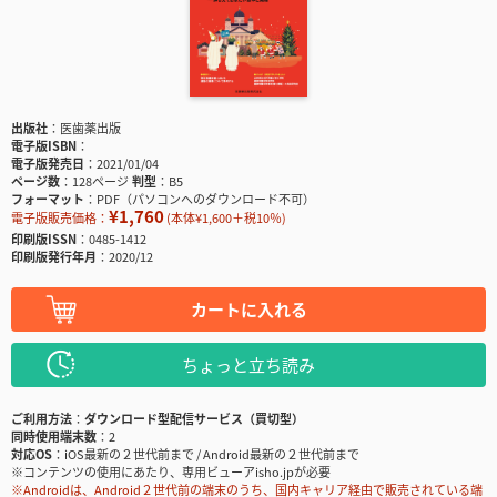
出版社
医歯薬出版
電子版ISBN
電子版発売日
2021/01/04
ページ数
128ページ
判型
B5
フォーマット
PDF（パソコンへのダウンロード不可）
¥1,760
電子版販売価格：
(本体¥1,600＋税10％)
印刷版ISSN
0485-1412
印刷版発行年月
2020/12
カートに入れる
ちょっと立ち読み
ご利用方法
ダウンロード型配信サービス（買切型）
同時使用端末数
2
対応OS
iOS最新の２世代前まで / Android最新の２世代前まで
※コンテンツの使用にあたり、専用ビューアisho.jpが必要
※Androidは、Android２世代前の端末のうち、国内キャリア経由で販売されている端