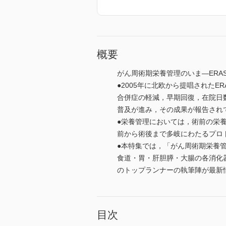
概要
がん周術期栄養管理のいま―ERA
●2005年に北欧から提唱されたERAS
合併症の軽減，早期回復，在院日
普及が進み，その成果が報告され
●栄養管理においては，術前の栄
前から術後まで多岐にわたるプロ
●本特集では，「がん周術期栄養
食道・胃・肝胆膵・大腸の各消化器癌
のトップランナーの執筆陣が最新
目次