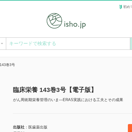
初め
ー
143巻3号
臨床栄養 143巻3号【電子版】
がん周術期栄養管理のいま―ERAS実践における工夫とその成果
出版社
医歯薬出版