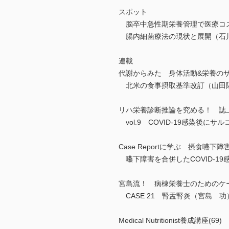
スポット
脳卒中急性期栄養管理で医療コ
腸内細菌療法の現状と展開（石
連載
代謝からみた 身体活動&栄養のサ
北米の食事摂取基準改訂（山田
リハ栄養診断推論を究める！ 誌
vol.9 COVID-19感染後
Case Reportに学ぶ 摂食嚥
嚥下障害を合併したCOVID-1
宮島流！ 病棟栄養士のためのケ
CASE 21 腎盂腎炎（宮島 功
Medical Nutritionist養成講座(69)