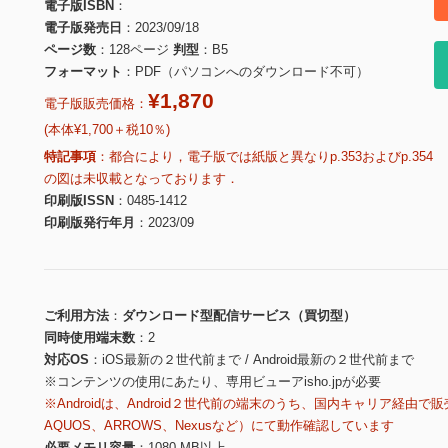
電子版ISBN
電子版発売日
2023/09/18
ページ数
128ページ
判型
B5
フォーマット
PDF（パソコンへのダウンロード不可）
¥1,870
電子版販売価格：
(本体¥1,700＋税10％)
特記事項
都合により，電子版では紙版と異なりp.353およびp.354
の図は未収載となっております．
印刷版ISSN
0485-1412
印刷版発行年月
2023/09
ご利用方法
ダウンロード型配信サービス（買切型）
同時使用端末数
2
対応OS
iOS最新の２世代前まで / Android最新の２世代前まで
※コンテンツの使用にあたり、専用ビューアisho.jpが必要
※Androidは、Android２世代前の端末のうち、国内キャリア経由で販
AQUOS、ARROWS、Nexusなど）にて動作確認しています
必要メモリ容量
1080 MB以上