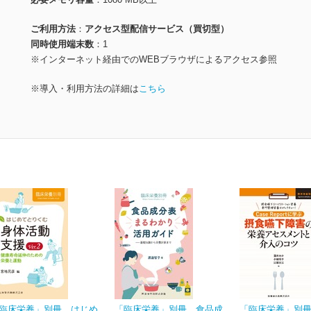
ご利用方法
アクセス型配信サービス（買切型）
同時使用端末数
1
※インターネット経由でのWEBブラウザによるアクセス参照
※導入・利用方法の詳細は
こちら
臨床栄養」別冊 はじめ
「臨床栄養」別冊 食品成
「臨床栄養」別冊 