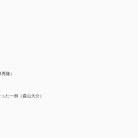
林秀隆）
なった一例（森山大介）