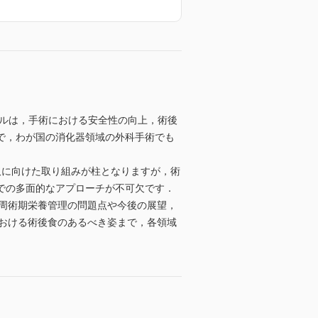
）プロトコールは，手術における安全性の向上，術後
で，わが国の消化器領域の外科手術でも
取に向けた取り組みが柱となりますが，術
での多面的なアプローチが不可欠です．
の周術期栄養管理の問題点や今後の展望，
S における術後食のあるべき姿まで，各領域