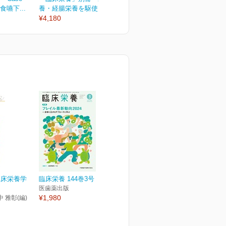
食嚥下...
養・経腸栄養を駆使した...
¥2,090
¥
¥4,180
臨床栄養学
臨床栄養 144巻3号
医歯薬出版
¥1,980
中 雅彰(編)