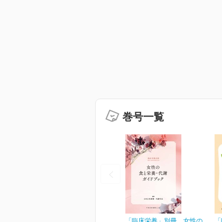
巻号一覧
「臨床栄養」別冊 女性の
「