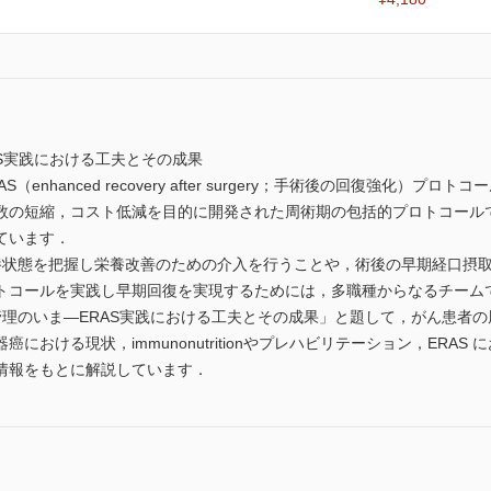
S実践における工夫とその成果
（enhanced recovery after surgery；手術後の回復強化
数の短縮，コスト低減を目的に開発された周術期の包括的プロトコール
ています．
養状態を把握し栄養改善のための介入を行うことや，術後の早期経口摂
トコールを実践し早期回復を実現するためには，多職種からなるチーム
管理のいま―ERAS実践における工夫とその成果」と題して，がん患者
における現状，immunonutritionやプレハビリテーション，ERA
情報をもとに解説しています．