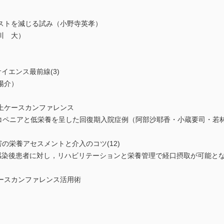
ストを減じる試み（小野寺英孝）
川 大）
イエンス最前線(3)
陽介）
上ケースカンファレンス
にサルコペニアと低栄養を呈した回復期入院症例（阿部沙耶香・小蔵要司・若
下障害の栄養アセスメントと介入のコツ(12)
9感染後患者に対し，リハビリテーションと栄養管理で経口摂取が可能と
ースカンファレンス活用術
）