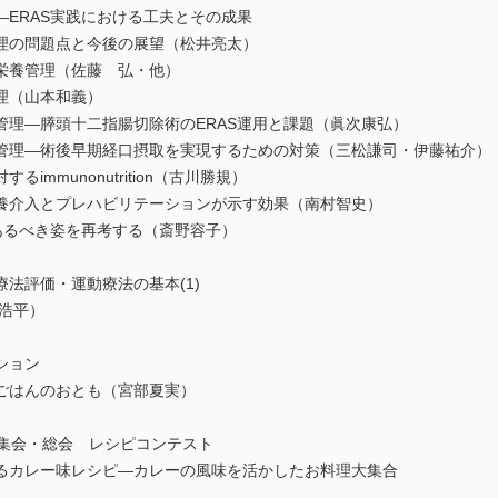
ERAS実践における工夫とその成果
理の問題点と今後の展望（松井亮太）
栄養管理（佐藤 弘・他）
理（山本和義）
理―膵頭十二指腸切除術のERAS運用と課題（眞次康弘）
理―術後早期経口摂取を実現するための対策（三松謙司・伊藤祐介）
mmunonutrition（古川勝規）
介入とプレハビリテーションが示す効果（南村智史）
あるべき姿を再考する（斎野容子）
法評価・運動療法の基本(1)
浩平）
ション
ごはんのおとも（宮部夏実）
術集会・総会 レシピコンテスト
カレー味レシピ―カレーの風味を活かしたお料理大集合