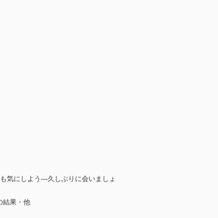
とも気にしよう―久しぶりに会いましょ
の結果・他