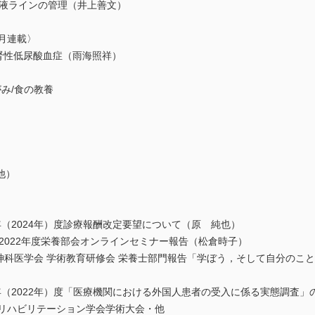
輸液ラインの管理（井上善文）
隔月連載〉
と腎性低尿酸血症（雨海照祥）
がみ/食の教養
）
他）
（2024年）度診療報酬改定要望について（原 純也）
2022年度栄養部会オンラインセミナー報告（松倉時子）
神科医学会 学術教育研修会 栄養士部門報告「学ぼう，そして自分のこ
（2022年）度「医療機関における外国人患者の受入に係る実態調査」
リハビリテーション学会学術大会・他