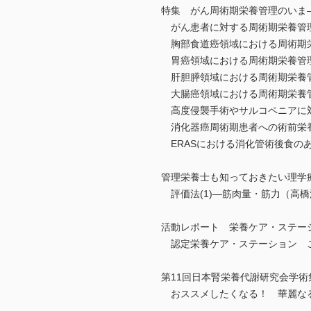
特集 がん周術期栄養管理のいま―
がん患者に対する周術期栄養管
胸部食道癌領域における周術期
胃癌領域における周術期栄養管
肝胆膵領域における周術期栄養管
大腸癌領域における周術期栄養管
高度侵襲手術やサルコペニアに対するi
消化器癌周術期患者への術前栄養
ERASにおける消化管術後食の
管理栄養士も知っておきたい理学療
評価法(1)―筋肉量・筋力（高橋
活動レポート 栄養ケア・ステー
認定栄養ケア・ステーション 
第11回日本腎栄養代謝研究会学
おススメしたくなる！ 華麗なる