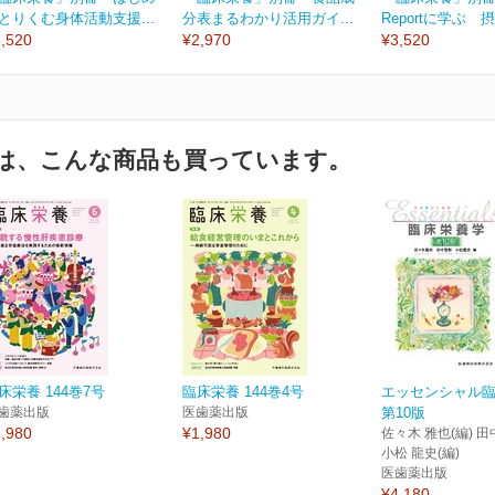
とりくむ身体活動支援...
分表まるわかり活用ガイ...
Reportに学ぶ 摂
,520
¥2,970
¥3,520
は、こんな商品も買っています。
床栄養 144巻7号
臨床栄養 144巻4号
エッセンシャル
歯薬出版
医歯薬出版
第10版
,980
¥1,980
佐々木 雅也(編) 田
小松 龍史(編)
医歯薬出版
¥4,180