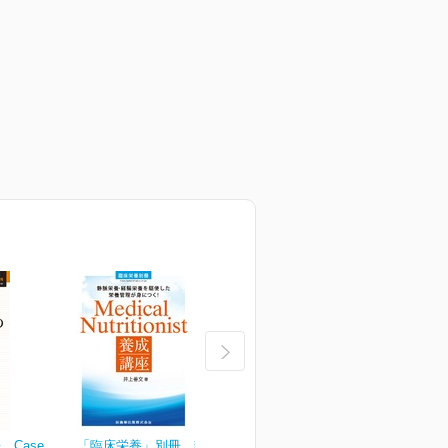
Case
「臨床栄養」別冊 静脈栄
臨床栄養 149巻2号
臨