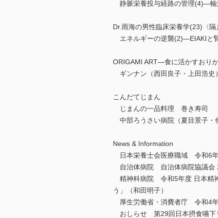
静脈栄養投与経路の管理(4)―
Dr.雨海の男性臨床栄養学(23)〈
エネルギーの逆襲(2)―EIAKI
ORIGAMI ART―食に活かすおり
ギンナン（西田良子・上田浩史
こんだてじまん
じまんの一品料理 巻き寿司
中部ろうさい病院（夏目景子・
News & Information
日本栄養士会医療職域 令和6年
自治体病院 自治体病院協議会 
精神科病院 令和5年度 日本精
う」（和田明子）
厚生労働省・消費者庁 令和4年
おしらせ 第29回日本摂食嚥下