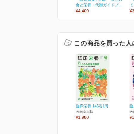
食と栄養・代謝ガイドブ...
て
¥4,400
¥3
この商品を買った人
臨床栄養 145巻1号
臨
医歯薬出版
医
¥1,980
¥1