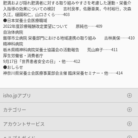
肥満および隠れ肥満者に対する取り組みやすさを考慮した運動・栄養介
入指導の効果についての検討 吉村良孝，佐藤亜美，今村裕行，次森
久江，樋園和仁，山口さくら……403
●日本栄養士会医療職域
2022年度診療報酬改定要望について 原純也……409
自治体病院
飯塚市立病院 栄養部門における地域連携の取り組み 古林美保……410
精神科病院
栃木県精神科病院栄養士協議会の活動報告 荒山麻子……411
厚生労働省・消費者庁
9月17日「世界患者安全の日」・他……412
●おしらせ
神奈川県栄養士会医療事業部会主催 臨床栄養セミナー・他……414
isho.jpアプリ
カテゴリー
アカウントサービス
ヘルプ＆ガイド