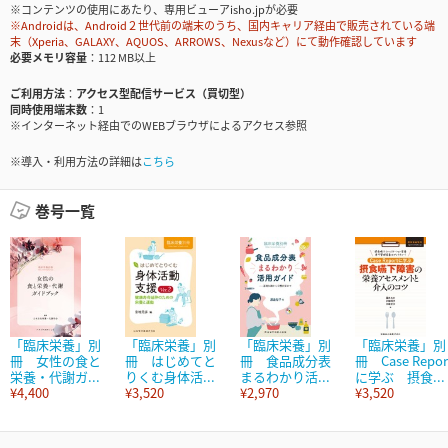
※コンテンツの使用にあたり、専用ビューアisho.jpが必要
※Androidは、Android２世代前の端末のうち、国内キャリア経由で販売されている端
末（Xperia、GALAXY、AQUOS、ARROWS、Nexusなど）にて動作確認しています
必要メモリ容量
112 MB以上
ご利用方法
アクセス型配信サービス（買切型）
同時使用端末数
1
※インターネット経由でのWEBブラウザによるアクセス参照
※導入・利用方法の詳細は
こちら
巻号一覧
「臨床栄養」別
「臨床栄養」別
「臨床栄養」別
「臨床栄養」別
冊 女性の食と
冊 はじめてと
冊 食品成分表
冊 Case Repor
栄養・代謝ガ...
りくむ身体活...
まるわかり活...
に学ぶ 摂食...
¥4,400
¥3,520
¥2,970
¥3,520