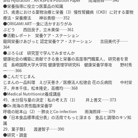
and Hydration：An ASPEN Position Paper 雨海照祥……340
●栄養指導に役立つ医薬品の知識
15．疾患における薬物治療と栄養（3）慢性腎臓病（CKD）に対する薬物
療法・栄養療法 神谷貴樹……352
●ORIGAMI ART―食に活かすおりがみ
ぶどう 西田良子，立木美保……361
●活動レポート 栄養ケア・ステーション
龍岡栄養けあぴっと 認定栄養ケア・ステーション 吉田美代子……
364
●ぷろらぼ 研究室で学んでみませんか
健康社会の構築に貢献できる食と栄養の高度専門職業人， 研究者を育
成 長崎国際大学大学院 健康管理学研究科 健康栄養学専攻 野村秀
一……366
●こんだてじまん
じまんの一品料理 えび天巻き／医療法人松徳会 花の丘病院 中村栄
子，井本千佳，松本隆史，高橋均……368
●Medical Nutritionist養成講座
45．水分投与量の決定：私の考え方（1） 井上善文……373
●Dr.雨海の男性臨床栄養学
呼吸の総本山（2）―肺炎とCo-infection 雨海照祥……379
●『日本食品標準成分表』の活用でもっと深まる 食品と調理のキソ知
識
29．菓子類1 渡邊智子……390
●研究・調査