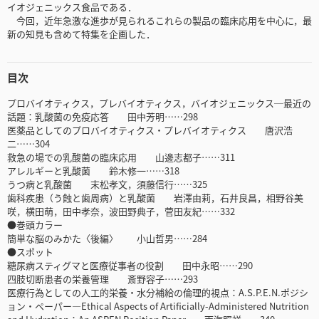
イオジェニックス食品である．
今回，近年急激な進歩が見られるこれらの製品の臨床応用を中心に，最
新の知見も含めて特集を企画した．
目次
プロバイオティクス，プレバイオティクス，バイオジェニックス─最近の
話題：乳酸菌の免疫応答 田中芳明……298
医薬品としてのプロバイオティクス・プレバイオティクス 唐沢浩
二……304
救急の場での乳酸菌の臨床応用 山邊志都子……311
アレルギーと乳酸菌 鈴木修一……318
うつ病と乳酸菌 末松孝文，須藤信行……325
歯科疾患（う蝕と歯周病）と乳酸菌 岩澤由莉，石井良昌，相野谷美
咲，横田萌，田中孝奈，波田野典子，菅田友紀……332
●巻頭カラー
簡単な脳のみかた〈後編〉 小山哲男……284
●スポット
糖尿病スティグマと医療従事者の役割 田中永昭……290
四肢切断患者の栄養管理 斎野容子……293
医療行為としての人工的栄養・水分補給の倫理的視点：A.S.P.E.N.ポジシ
ョン・ペーパー―Ethical Aspects of Artificially-Administered Nutrition