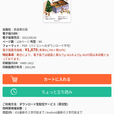
出版社
医歯薬出版
電子版ISBN
電子版発売日
2021/09/20
ページ数
128ページ
判型
B5
フォーマット
PDF（パソコンへのダウンロード不可）
¥1,870
電子版販売価格：
(本体¥1,700＋税10％)
特記事項
都合により、電子版では紙版と異なりp.361およびp.362の図は未収載とな
っております。
印刷版ISSN
0485-1412
印刷版発行年月
2021/09
カートに入れる
ちょっと立ち読み
ご利用方法
ダウンロード型配信サービス（買切型）
同時使用端末数
2
対応OS
iOS最新の２世代前まで / Android最新の２世代前まで