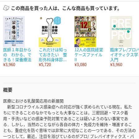
この商品を買った人は、こんな商品も買っています。
医師１年目から
これだけは知っ
12人の医院経営
臨床プレ/プロ
の わかる、で
ておきたい 整
ケースファイル
イオティクス学
きる！栄養療法
形外科身体診...
II
入門
¥3,960
¥5,720
¥3,080
¥3,960
概要
医療における乳酸菌応用の新展開
新型コロナウイルス感染症への対応が強く求められている現在，私た
ちにできることのなかでもっとも大事なことは，三密回避・マスク着
用・手洗いなどの感染予防対策であることは疑いようのない事実であ
る．しかし，当然のことながら各自の体力・免疫力を維持・増進するこ
とも，重症化を防ぐ意味では非常に大切なことの一つである．その方法の
一つとして，最近，注目を浴びているのがプロ/ プレバイオティクス・バ