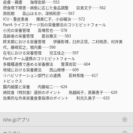
皮膚―褥瘡 海塚安郎……553
摂食嚥下障害―病態に応じた食品調整 巨島文子……562
周術期 高山はるか，深柄和彦……567
ICU・重症患者 陳美仁子，小谷穣治……572
Part4.ライフステージ別の栄養療法のコツとピットフォール
小児の栄養管理 高増哲也……578
高齢者の栄養管理 葛谷雅文……583
終末期における栄養管理 伊藤彰博，臼井正信，二村昭彦，村井美
代，藤崎宏之，堀内薫……590
在宅における栄養管理 児玉佳之……597
Part5.チーム連携のコツとピットフォール
多職種連携で進める栄養療法 鷲澤尚宏……604
地域における栄養療法 西山順博……609
リハビリテーション部門との連携 若林秀隆……617
トピックス
腸内細菌と栄養 内藤裕二……624
病院食（特別食）選択のポイント 鳥越純子，斎藤恵子……629
効果的な外来栄養食事指導のポイント 利光久美子……633
isho.jpアプリ