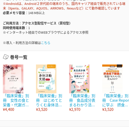
※Androidは、Android２世代前の端末のうち、国内キャリア経由で販売されている端
末（Xperia、GALAXY、AQUOS、ARROWS、Nexusなど）にて動作確認しています
必要メモリ容量
148 MB以上
ご利用方法
アクセス型配信サービス（買切型）
同時使用端末数
1
※インターネット経由でのWEBブラウザによるアクセス参照
※導入・利用方法の詳細は
こちら
巻号一覧
「臨床栄養」別
「臨床栄養」別
「臨床栄養」別
「臨床栄養」別
冊 女性の食と
冊 はじめてと
冊 食品成分表
冊 Case Repor
栄養・代謝ガ...
りくむ身体活...
まるわかり活...
に学ぶ 摂食...
¥4,400
¥3,520
¥2,970
¥3,520