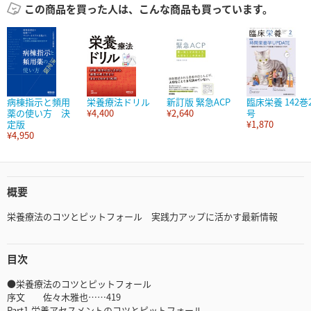
この商品を買った人は、こんな商品も買っています。
病棟指示と頻用
栄養療法ドリル
新訂版 緊急ACP
臨床栄養 142巻
薬の使い方 決
¥4,400
¥2,640
号
定版
¥1,870
¥4,950
概要
栄養療法のコツとピットフォール 実践力アップに活かす最新情報
目次
●栄養療法のコツとピットフォール
序文 佐々木雅也……419
Part1.栄養アセスメントのコツとピットフォール