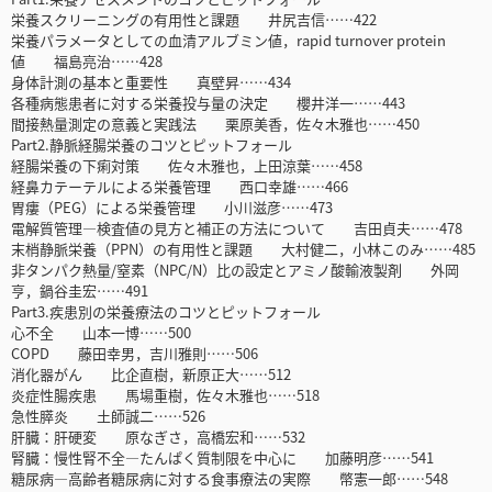
栄養スクリーニングの有用性と課題 井尻吉信……422
栄養パラメータとしての血清アルブミン値，rapid turnover protein
値 福島亮治……428
身体計測の基本と重要性 真壁昇……434
各種病態患者に対する栄養投与量の決定 櫻井洋一……443
間接熱量測定の意義と実践法 栗原美香，佐々木雅也……450
Part2.静脈経腸栄養のコツとピットフォール
経腸栄養の下痢対策 佐々木雅也，上田涼葉……458
経鼻カテーテルによる栄養管理 西口幸雄……466
胃瘻（PEG）による栄養管理 小川滋彦……473
電解質管理―検査値の見方と補正の方法について 吉田貞夫……478
末梢静脈栄養（PPN）の有用性と課題 大村健二，小林このみ……485
非タンパク熱量/窒素（NPC/N）比の設定とアミノ酸輸液製剤 外岡
亨，鍋谷圭宏……491
Part3.疾患別の栄養療法のコツとピットフォール
心不全 山本一博……500
COPD 藤田幸男，吉川雅則……506
消化器がん 比企直樹，新原正大……512
炎症性腸疾患 馬場重樹，佐々木雅也……518
急性膵炎 土師誠二……526
肝臓：肝硬変 原なぎさ，高橋宏和……532
腎臓：慢性腎不全―たんぱく質制限を中心に 加藤明彦……541
糖尿病―高齢者糖尿病に対する食事療法の実際 幣憲一郎……548