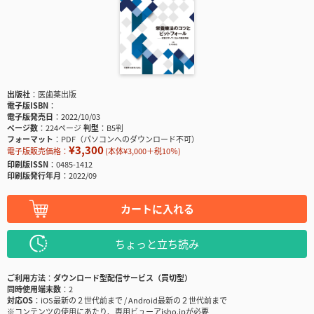
出版社
医歯薬出版
電子版ISBN
電子版発売日
2022/10/03
ページ数
224ページ
判型
B5判
フォーマット
PDF（パソコンへのダウンロード不可）
¥3,300
電子版販売価格：
(本体¥3,000＋税10％)
印刷版ISSN
0485-1412
印刷版発行年月
2022/09
カートに入れる
ちょっと立ち読み
ご利用方法
ダウンロード型配信サービス（買切型）
同時使用端末数
2
対応OS
iOS最新の２世代前まで / Android最新の２世代前まで
※コンテンツの使用にあたり、専用ビューアisho.jpが必要